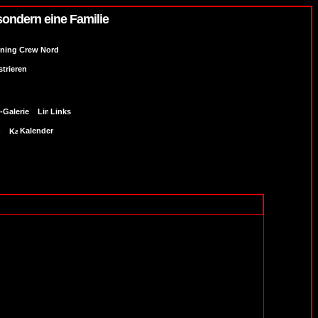
sondern eine Familie
uning Crew Nord
strieren
-Galerie
Links
n
Kalender