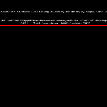
n Aufbauzeit: 4.6319s - SQL Abfrage-Zeit: 0.72492s - PHP Abfrage-Zeit: 3.90698s (SQL: 18% - PHP: 82%) - SQL-Abfragen: 52 - GZIP an - De
hpBB
Limited © 2001, 2005 phpBB Group - - Forensoftware Überarbeitung von
Red-Benz
-- © 2006 - 2026 --
Foren-Rege
Vereitelte Spamregistrierungen: 446519 / Spambeiträge: 194221