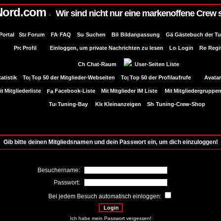
Nord.com
Wir sind nicht nur eine markenoffene Crew 
-
Portal
Forum
FAQ
Suchen
Bildanpassung
Gästebuch der T
Profil
Einloggen, um private Nachrichten zu lesen
Login
Regi
Chat-Raum
User-Seiten Liste
tatistik
Top 50 der Mitglieder-Webseiten
Top 50 der Profilaufrufe
Avatar
Mitgliederliste
Facebook-Liste
Mitglieder IM Liste
Mitgliedergruppe
Tuning-Bay
Kleinanzeigen
Tuning-Crew-Shop
Gib bitte deinen Mitgliedsnamen und dein Passwort ein, um dich einzuloggen!
Besuchername:
Passwort:
Bei jedem Besuch automatisch einloggen:
Ich habe mein Passwort vergessen!