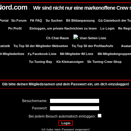
Nord.com
Wir sind nicht nur eine markenoffene Crew 
-
Portal
Forum
FAQ
Suchen
Bildanpassung
Gästebuch der T
Profil
Einloggen, um private Nachrichten zu lesen
Login
Regi
Chat-Raum
User-Seiten Liste
tatistik
Top 50 der Mitglieder-Webseiten
Top 50 der Profilaufrufe
Avatar
Mitgliederliste
Facebook-Liste
Mitglieder IM Liste
Mitgliedergruppe
Tuning-Bay
Kleinanzeigen
Tuning-Crew-Shop
Gib bitte deinen Mitgliedsnamen und dein Passwort ein, um dich einzuloggen!
Besuchername:
Passwort:
Bei jedem Besuch automatisch einloggen:
Ich habe mein Passwort vergessen!