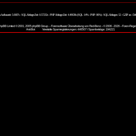
n Aufbauzeit: 5.0687s - SQL Abfrage-Zeit: 0.57232s - PHP Abfrage-Zeit: 4.49638s (SQL: 14% - PHP: 86%) - SQL-Abfragen: 52 - GZIP an - De
hpBB
Limited © 2001, 2005 phpBB Group - - Forensoftware Überarbeitung von
Red-Benz
-- © 2006 - 2026 --
Foren-Rege
Vereitelte Spamregistrierungen: 446507 / Spambeiträge: 194221