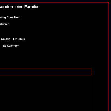
sondern eine Familie
uning Crew Nord
strieren
-Galerie
Links
n
Kalender