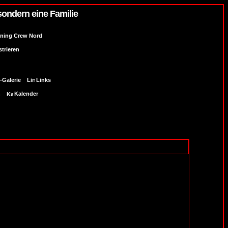
sondern eine Familie
uning Crew Nord
strieren
-Galerie
Links
n
Kalender