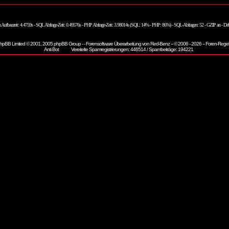
n Aufbauzeit: 4.4759s - SQL Abfrage-Zeit: 0.49576s - PHP Abfrage-Zeit: 3.98014s (SQL: 14% - PHP: 86%) - SQL-Abfragen: 52 - GZIP an - De
hpBB
Limited © 2001, 2005 phpBB Group - - Forensoftware Überarbeitung von
Red-Benz
-- © 2006 - 2026 --
Foren-Rege
Vereitelte Spamregistrierungen: 446514 / Spambeiträge: 194221