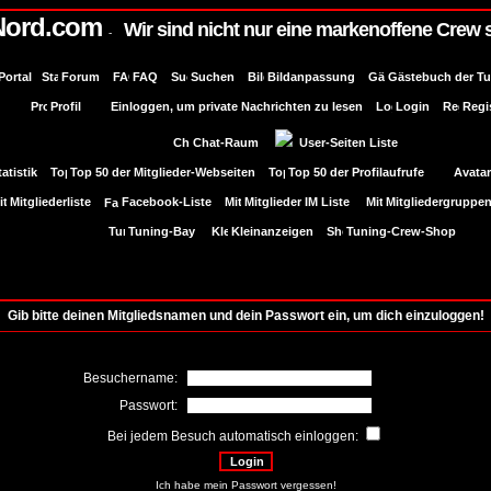
Nord.com
Wir sind nicht nur eine markenoffene Crew 
-
Portal
Forum
FAQ
Suchen
Bildanpassung
Gästebuch der T
Profil
Einloggen, um private Nachrichten zu lesen
Login
Regi
Chat-Raum
User-Seiten Liste
tatistik
Top 50 der Mitglieder-Webseiten
Top 50 der Profilaufrufe
Avatar
Mitgliederliste
Facebook-Liste
Mitglieder IM Liste
Mitgliedergruppe
Tuning-Bay
Kleinanzeigen
Tuning-Crew-Shop
Gib bitte deinen Mitgliedsnamen und dein Passwort ein, um dich einzuloggen!
Besuchername:
Passwort:
Bei jedem Besuch automatisch einloggen:
Ich habe mein Passwort vergessen!