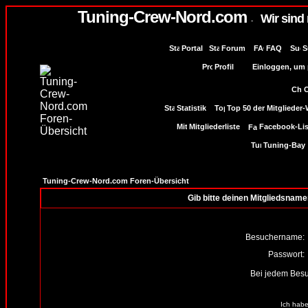
Tuning-Crew-Nord.com
Wir sind
-
Portal
Forum
FAQ
S
Profil
Einloggen, um p
Statistik
Top 50 der Mitglieder
Mitgliederliste
Facebook-Lis
Tuning-Bay
Tuning-Crew-Nord.com Foren-Übersicht
Gib bitte deinen Mitgliedsname
Besuchername:
Passwort:
Bei jedem Besu
Ich habe