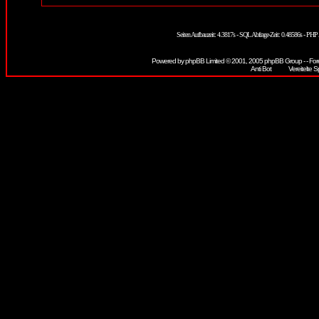
Seiten Aufbauzeit: 4.3817s - SQL Abfrage-Zeit: 0.48586s - PH
Powered by
phpBB
Limited © 2001, 2005 phpBB Group - - For
Vereitelte S