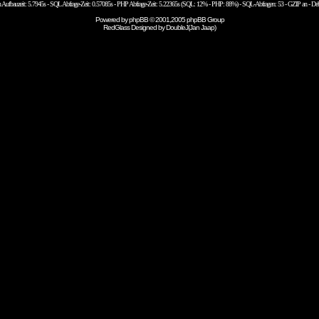
n Aufbauzeit: 5.7945s - SQL Abfrage-Zeit: 0.57085s - PHP Abfrage-Zeit: 5.22365s (SQL: 12% - PHP: 88%) - SQL-Abfragen: 53 - GZIP an - De
Powered by
phpBB
© 2001,2005 phpBB Group
RedGlass Designed by
DoubleJ(Jan Jaap)