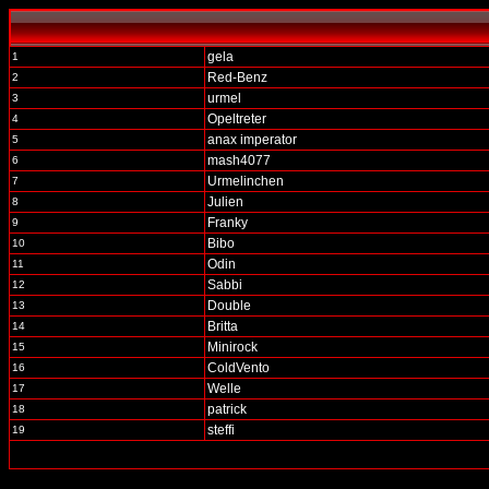
gela
1
Red-Benz
2
urmel
3
Opeltreter
4
anax imperator
5
mash4077
6
Urmelinchen
7
Julien
8
Franky
9
Bibo
10
Odin
11
Sabbi
12
Double
13
Britta
14
Minirock
15
ColdVento
16
Welle
17
patrick
18
steffi
19