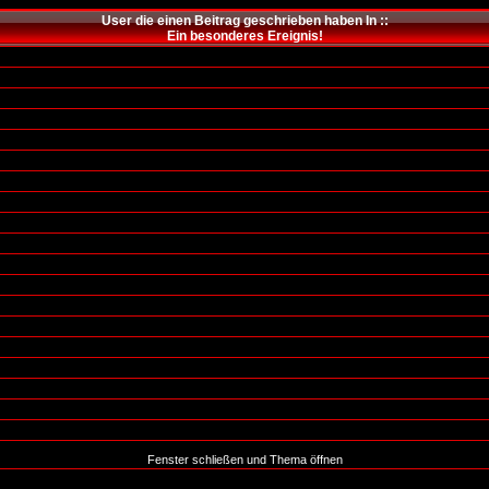
User die einen Beitrag geschrieben haben In ::
Ein besonderes Ereignis!
Fenster schließen und Thema öffnen