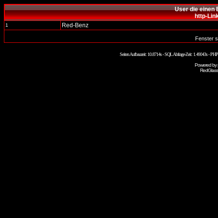
User die einen 
http-Lin
Red-Benz
1
Fenster s
Seiten Aufbauzeit: 10.8714s - SQL Abfrage-Zeit: 1.49043s - P
Powered by
RedGlass