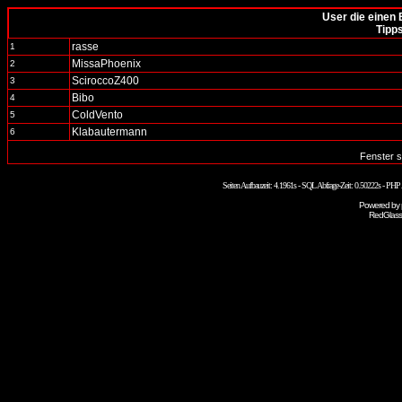
User die einen 
Tipp
rasse
1
MissaPhoenix
2
SciroccoZ400
3
Bibo
4
ColdVento
5
Klabautermann
6
Fenster s
Seiten Aufbauzeit: 4.1961s - SQL Abfrage-Zeit: 0.50222s - PH
Powered by
RedGlass