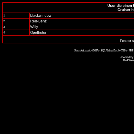
User die einen 
Cruiser h
blackwindow
1
Red-Benz
2
Willy
3
Opeltreter
4
Fenster s
Seiten Aufbauzeit: 4.3627s - SQL Abfrage-Zeit: 0.47524s - PH
Powered by
RedGlass