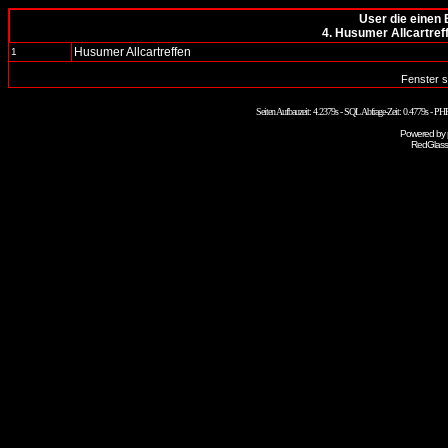
User die einen 
4. Husumer Allcartre
Husumer Allcartreffen
1
Fenster s
Seiten Aufbauzeit: 4.2379s - SQL Abfrage-Zeit: 0.4779s - P
Powered by
RedGlass