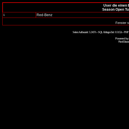
User die einen 
Season Open Tu
Red-Benz
1
Fenster s
Seiten Aufbauzeit: 5.2437s - SQL Abfrage-Zeit: 0.5152s - PH
Powered by
RedGlass