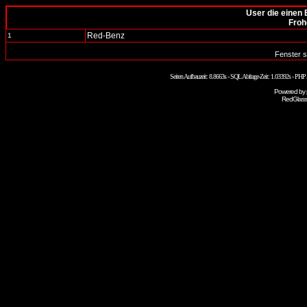
User die einen 
Froh
Red-Benz
1
Fenster s
Seiten Aufbauzeit: 8.8663s - SQL Abfrage-Zeit: 1.03392s - PH
Powered by
RedGlass