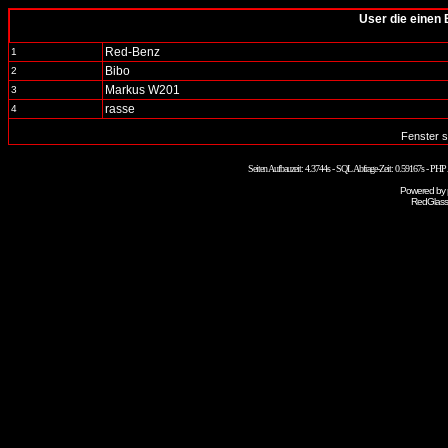
User die einen 
Red-Benz
1
Bibo
2
Markus W201
3
rasse
4
Fenster s
Seiten Aufbauzeit: 4.3744s - SQL Abfrage-Zeit: 0.59167s - PH
Powered by
RedGlass