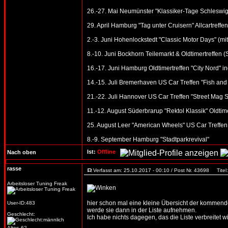
26.-27. Mai Neumünster "Klassiker-Tage Schleswig-
29. April Hamburg "Tag unter Cruisern" Allcartreffen
2.-3. Juni Hohenlockstedt "Classic Motor Days" (mi
8.-10. Juni Bockhorn Teilemarkt & Oldtimertreffen 
16.-17. Juni Hamburg Oldtimertreffen "City Nord" in
14.-15. Juli Bremerhaven US Car Treffen "Fish and
21.-22. Juli Hannover US Car Treffen "Street Mag 
11.-12. August Süderbrarup "Rektol Klassik" Oldtime
25. August Leer "American Wheels" US Car Treffen
8.-9. September Hamburg "Stadtparkrevival"
Ist:
Offline
Nach oben
rasse
Verfasst am: 25.10.2017 - 00:10 / Post Nr. 43698
Titel:
Arbeitsloser Tuning Freak
hier schon mal eine kleine Übersicht der kommenden
User-ID:483
werde sie dann in der Liste aufnehmen.
Geschlecht:
Ich habe nichts dagegen, das die Liste verbreitet wi
Alter: 62