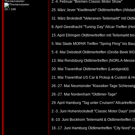
Themenstarter
2.-4. Februar "Bremen Classic Motor Show"
29 / 196
25. März Jever "Kiwittmarkt" Oldtimertreffen (Altstad
31. März Brokstedt "Veteranen-Teilemarkt" mit Oldtim
8. April Geesthacht "Tuning Day" Allcar-Treffen (He
15. April Ellringen Oldtimertreffen mit Teilemarkt 
5. Mai Stade MOPAR Treffen "Spring Fling" bis Bau
5.-6. Mai Debstedt Oldtimertreffen (Große Beek 9
13. Mai Rendsburg Oldtimertreffen (NORLA-Messe
20. Mai Traventhal Oldtimertreffen (Landgestüt)
21. Mai Traventhal US Car & Pickup & Custom & Ho
26.-27. Mai Neumünster "Klassiker-Tage Schleswig-
26.-27. Mai Nordenham "Oldtimer-Tage"
29. April Hamburg "Tag unter Cruisern" Allcartreffen
2.-3. Juni Hohenlockstedt "Classic Motor Days" (mi
8.-10. Juni Bockhorn Teilemarkt & Oldtimertreffen 
16.-17. Juni Hamburg Oldtimertreffen "City Nord" in