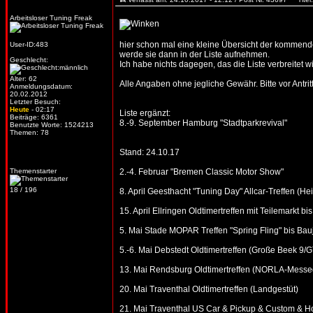
Arbeitsloser Tuning Freak
hier schon mal eine kleine Übersicht der kommenden
User-ID:483
werde sie dann in der Liste aufnehmen.
Geschlecht:
Ich habe nichts dagegen, das die Liste verbreitet wi
Alter: 62
Alle Angaben ohne jegliche Gewähr. Bitte vor Antritt
Anmeldungsdatum:
20.02.2012
Letzter Besuch:
Heute
- 02:17
Liste ergänzt:
Beiträge: 6361
8.-9. September Hamburg "Stadtparkrevival"
Benutzte Worte: 1524213
Themen: 78
Stand: 24.10.17
Themenstarter
2.-4. Februar "Bremen Classic Motor Show"
18 / 196
8. April Geesthacht "Tuning Day" Allcar-Treffen (He
15. April Ellringen Oldtimertreffen mit Teilemarkt 
5. Mai Stade MOPAR Treffen "Spring Fling" bis Bau
5.-6. Mai Debstedt Oldtimertreffen (Große Beek 9
13. Mai Rendsburg Oldtimertreffen (NORLA-Messe
20. Mai Traventhal Oldtimertreffen (Landgestüt)
21. Mai Traventhal US Car & Pickup & Custom & Ho