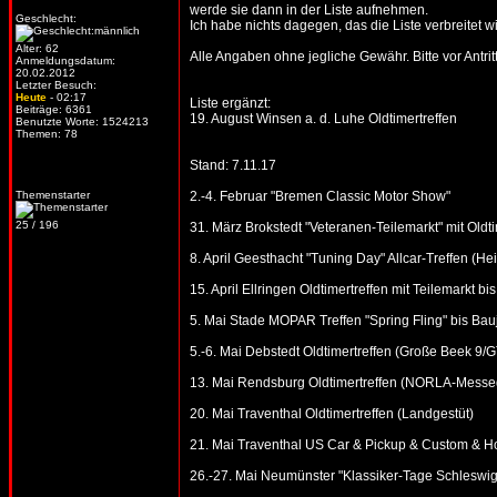
werde sie dann in der Liste aufnehmen.
Geschlecht:
Ich habe nichts dagegen, das die Liste verbreitet wi
Alter: 62
Alle Angaben ohne jegliche Gewähr. Bitte vor Antritt
Anmeldungsdatum:
20.02.2012
Letzter Besuch:
Heute
- 02:17
Liste ergänzt:
Beiträge: 6361
19. August Winsen a. d. Luhe Oldtimertreffen
Benutzte Worte: 1524213
Themen: 78
Stand: 7.11.17
Themenstarter
2.-4. Februar "Bremen Classic Motor Show"
25 / 196
31. März Brokstedt "Veteranen-Teilemarkt" mit Oldtim
8. April Geesthacht "Tuning Day" Allcar-Treffen (He
15. April Ellringen Oldtimertreffen mit Teilemarkt 
5. Mai Stade MOPAR Treffen "Spring Fling" bis Bau
5.-6. Mai Debstedt Oldtimertreffen (Große Beek 9
13. Mai Rendsburg Oldtimertreffen (NORLA-Messe
20. Mai Traventhal Oldtimertreffen (Landgestüt)
21. Mai Traventhal US Car & Pickup & Custom & Ho
26.-27. Mai Neumünster "Klassiker-Tage Schleswig-