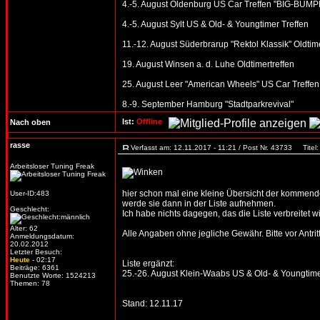
4.-5. August Oldenburg US Car Treffen "BIG-BUMPE
4.-5. August Sylt US & Old- & Youngtimer Treffen
11.-12. August Süderbrarup "Rektol Klassik" Oldtime
19. August Winsen a. d. Luhe Oldtimertreffen
25. August Leer "American Wheels" US Car Treffen
8.-9. September Hamburg "Stadtparkrevival"
Ist:
Offline
Nach oben
rasse
Verfasst am: 12.11.2017 - 11:21 / Post Nr. 43733
Titel:
Arbeitsloser Tuning Freak
hier schon mal eine kleine Übersicht der kommenden
User-ID:483
werde sie dann in der Liste aufnehmen.
Geschlecht:
Ich habe nichts dagegen, das die Liste verbreitet wi
Alter: 62
Alle Angaben ohne jegliche Gewähr. Bitte vor Antritt
Anmeldungsdatum:
20.02.2012
Letzter Besuch:
Heute
- 02:17
Liste ergänzt:
Beiträge: 6361
25.-26. August Klein-Waabs US & Old- & Youngtime
Benutzte Worte: 1524213
Themen: 78
Stand: 12.11.17