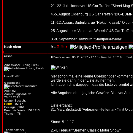
21.-22. Juli Hannover US Car Treffen "Street Mag 
4.-5. August Oldenburg US Car Treffen "BIG-BUMPE
11.-12. August Süderbrarup "Rektol Klassik" Oldtime
25. August Leer "American Wheels" US Car Treffen
8.-9. September Hamburg "Stadtparkrevival"
Ist:
Offline
Nach oben
rasse
Verfasst am: 05.11.2017 - 17:15 / Post Nr. 43716
Titel:
Arbeitsloser Tuning Freak
hier schon mal eine kleine Übersicht der kommenden
User-ID:483
werde sie dann in der Liste aufnehmen.
Geschlecht:
Ich habe nichts dagegen, das die Liste verbreitet wi
Alter: 62
Alle Angaben ohne jegliche Gewähr. Bitte vor Antritt
Anmeldungsdatum:
20.02.2012
Letzter Besuch:
Heute
- 02:17
Liste ergänzt:
Beiträge: 6361
31. März Brokstedt "Veteranen-Teilemarkt" mit Oldtim
Benutzte Worte: 1524213
Themen: 78
Stand: 5.11.17
Themenstarter
2.-4. Februar "Bremen Classic Motor Show"