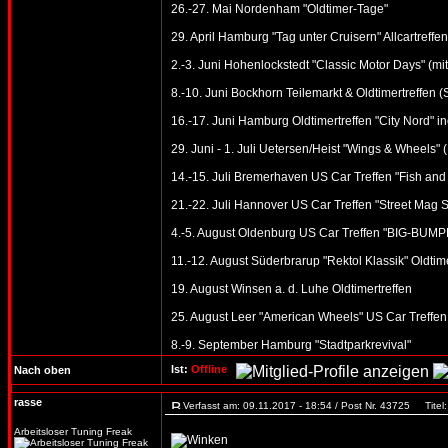
26.-27. Mai Nordenham "Oldtimer-Tage"
29. April Hamburg "Tag unter Cruisern" Allcartreffen
2.-3. Juni Hohenlockstedt "Classic Motor Days" (mi
8.-10. Juni Bockhorn Teilemarkt & Oldtimertreffen 
16.-17. Juni Hamburg Oldtimertreffen "City Nord" in
29. Juni - 1. Juli Uetersen/Heist "Wings & Wheels" 
14.-15. Juli Bremerhaven US Car Treffen "Fish and
21.-22. Juli Hannover US Car Treffen "Street Mag 
4.-5. August Oldenburg US Car Treffen "BIG-BUMPE
11.-12. August Süderbrarup "Rektol Klassik" Oldtime
19. August Winsen a. d. Luhe Oldtimertreffen
25. August Leer "American Wheels" US Car Treffen
8.-9. September Hamburg "Stadtparkrevival"
Ist:
Offline
Nach oben
rasse
Verfasst am: 09.11.2017 - 18:54 / Post Nr. 43725
Titel:
Arbeitsloser Tuning Freak