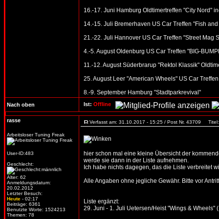
16.-17. Juni Hamburg Oldtimertreffen "City Nord" in
14.-15. Juli Bremerhaven US Car Treffen "Fish and
21.-22. Juli Hannover US Car Treffen "Street Mag 
4.-5. August Oldenburg US Car Treffen "BIG-BUMPE
11.-12. August Süderbrarup "Rektol Klassik" Oldtime
25. August Leer "American Wheels" US Car Treffen
8.-9. September Hamburg "Stadtparkrevival"
Ist:
Offline
Nach oben
rasse
Verfasst am: 31.10.2017 - 15:25 / Post Nr. 43709
Titel:
Arbeitsloser Tuning Freak
hier schon mal eine kleine Übersicht der kommenden
User-ID:483
werde sie dann in der Liste aufnehmen.
Geschlecht:
Ich habe nichts dagegen, das die Liste verbreitet wi
Alter: 62
Alle Angaben ohne jegliche Gewähr. Bitte vor Antritt
Anmeldungsdatum:
20.02.2012
Letzter Besuch:
Heute
- 02:17
Liste ergänzt:
Beiträge: 6361
29. Juni - 1. Juli Uetersen/Heist "Wings & Wheels" 
Benutzte Worte: 1524213
Themen: 78