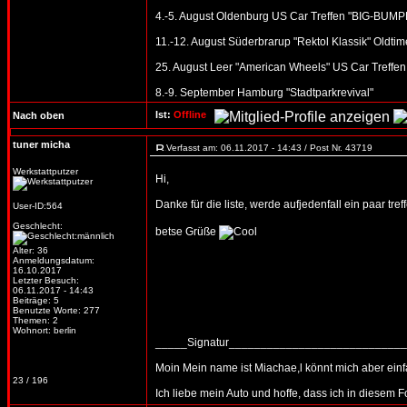
4.-5. August Oldenburg US Car Treffen "BIG-BUMPE
11.-12. August Süderbrarup "Rektol Klassik" Oldtime
25. August Leer "American Wheels" US Car Treffen
8.-9. September Hamburg "Stadtparkrevival"
Ist:
Offline
Nach oben
tuner micha
Verfasst am: 06.11.2017 - 14:43 / Post Nr. 43719
Werkstattputzer
Hi,
Danke für die liste, werde aufjedenfall ein paar tre
User-ID:564
Geschlecht:
betse Grüße
Alter: 36
Anmeldungsdatum:
16.10.2017
Letzter Besuch:
06.11.2017 - 14:43
Beiträge: 5
Benutzte Worte: 277
Themen: 2
Wohnort: berlin
_____Signatur___________________________
Moin Mein name ist Miachae,l könnt mich aber ein
23 / 196
Ich liebe mein Auto und hoffe, dass ich in diesem F