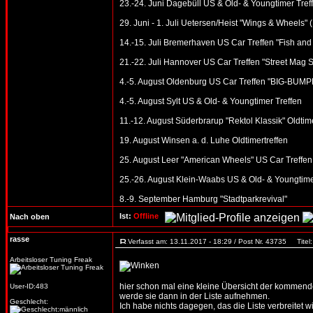
23.-24. Juni Dagebüll US & Old- & Youngtimer Tref
29. Juni - 1. Juli Uetersen/Heist "Wings & Wheels" 
14.-15. Juli Bremerhaven US Car Treffen "Fish and
21.-22. Juli Hannover US Car Treffen "Street Mag 
4.-5. August Oldenburg US Car Treffen "BIG-BUMPE
4.-5. August Sylt US & Old- & Youngtimer Treffen
11.-12. August Süderbrarup "Rektol Klassik" Oldtime
19. August Winsen a. d. Luhe Oldtimertreffen
25. August Leer "American Wheels" US Car Treffen
25.-26. August Klein-Waabs US & Old- & Youngtime
8.-9. September Hamburg "Stadtparkrevival"
Ist:
Offline
Nach oben
rasse
Verfasst am: 13.11.2017 - 18:29 / Post Nr. 43735
Titel:
Arbeitsloser Tuning Freak
hier schon mal eine kleine Übersicht der kommenden
User-ID:483
werde sie dann in der Liste aufnehmen.
Geschlecht:
Ich habe nichts dagegen, das die Liste verbreitet wi