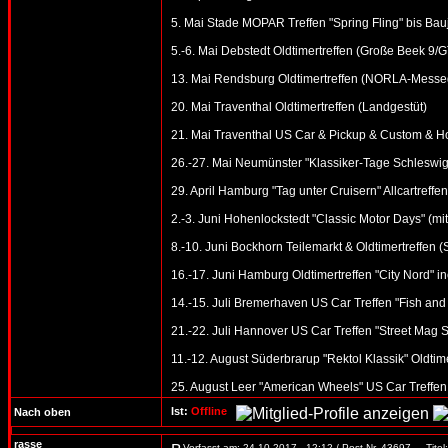
5. Mai Stade MOPAR Treffen "Spring Fling" bis Bau
5.-6. Mai Debstedt Oldtimertreffen (Große Beek 9
13. Mai Rendsburg Oldtimertreffen (NORLA-Messe
20. Mai Traventhal Oldtimertreffen (Landgestüt)
21. Mai Traventhal US Car & Pickup & Custom & Ho
26.-27. Mai Neumünster "Klassiker-Tage Schleswig-
29. April Hamburg "Tag unter Cruisern" Allcartreffen
2.-3. Juni Hohenlockstedt "Classic Motor Days" (mi
8.-10. Juni Bockhorn Teilemarkt & Oldtimertreffen 
16.-17. Juni Hamburg Oldtimertreffen "City Nord" in
14.-15. Juli Bremerhaven US Car Treffen "Fish and
21.-22. Juli Hannover US Car Treffen "Street Mag 
11.-12. August Süderbrarup "Rektol Klassik" Oldtime
25. August Leer "American Wheels" US Car Treffen
Ist:
Offline
Nach oben
rasse
Verfasst am: 24.10.2017 - 12:12 / Post Nr. 43697
Titel: