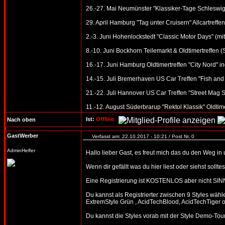
26.-27. Mai Neumünster "Klassiker-Tage Schleswig-
29. April Hamburg "Tag unter Cruisern" Allcartreffen
2.-3. Juni Hohenlockstedt "Classic Motor Days" (mi
8.-10. Juni Bockhorn Teilemarkt & Oldtimertreffen 
16.-17. Juni Hamburg Oldtimertreffen "City Nord" in
14.-15. Juli Bremerhaven US Car Treffen "Fish and
21.-22. Juli Hannover US Car Treffen "Street Mag 
11.-12. August Süderbrarup "Rektol Klassik" Oldtime
Ist:
Offline
Nach oben
GastWerber
Verfasst am: 22.10.2017 - 10:21 / Post Nr. 0
AdminHelfer
Hallo lieber Gast, es freut mich das du den Weg in
Wenn dir gefällt was du hier liest oder siehst soll
Eine Registrierung ist KOSTENLOS aber nicht SIN
Du kannst als Registrierter zwischen 9 Styles wäh
ExtremStyle Grün , AcidTechBlood, AcidTechTiger o
Du kannst die Styles vorab mit der Style Demo-T