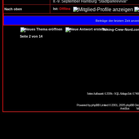
8.-9. September Hamburg "Stadtparkrevival"
Ist:
Offline
Nach oben
Beiträge der letzten Zeit anz
Tuning-Crew-Nord.co
Seite
2
von
14
Seiten Aufbauzeit: 6.3599s - SQL Abfrage-Zeit: 0.7
Powered by
phpBB
Limited © 2001, 2005 phpBB Grou
Vere