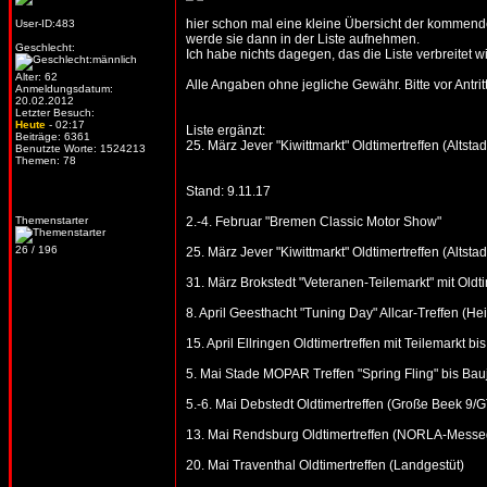
hier schon mal eine kleine Übersicht der kommenden
User-ID:483
werde sie dann in der Liste aufnehmen.
Geschlecht:
Ich habe nichts dagegen, das die Liste verbreitet wi
Alter: 62
Alle Angaben ohne jegliche Gewähr. Bitte vor Antritt
Anmeldungsdatum:
20.02.2012
Letzter Besuch:
Heute
- 02:17
Liste ergänzt:
Beiträge: 6361
25. März Jever "Kiwittmarkt" Oldtimertreffen (Altstad
Benutzte Worte: 1524213
Themen: 78
Stand: 9.11.17
Themenstarter
2.-4. Februar "Bremen Classic Motor Show"
26 / 196
25. März Jever "Kiwittmarkt" Oldtimertreffen (Altstad
31. März Brokstedt "Veteranen-Teilemarkt" mit Oldtim
8. April Geesthacht "Tuning Day" Allcar-Treffen (He
15. April Ellringen Oldtimertreffen mit Teilemarkt 
5. Mai Stade MOPAR Treffen "Spring Fling" bis Bau
5.-6. Mai Debstedt Oldtimertreffen (Große Beek 9
13. Mai Rendsburg Oldtimertreffen (NORLA-Messe
20. Mai Traventhal Oldtimertreffen (Landgestüt)