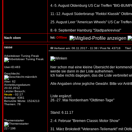
4.-5. August Oldenburg US Car Treffen "BIG-BUMPE
11.-12. August Süderbrarup "Rektol Klassik" Oldtime
25. August Leer "American Wheels" US Car Treffen
8.-9. September Hamburg "Stadtparkrevival"
Ist:
Offline
Nach oben
rasse
Verfasst am: 06.11.2017 - 11:38 / Post Nr. 43718
Titel:
Arbeitsloser Tuning Freak
hier schon mal eine kleine Übersicht der kommenden
User-ID:483
werde sie dann in der Liste aufnehmen.
Geschlecht:
Ich habe nichts dagegen, das die Liste verbreitet wi
Alter: 62
Alle Angaben ohne jegliche Gewähr. Bitte vor Antritt
Anmeldungsdatum:
20.02.2012
Letzter Besuch:
Heute
- 02:17
Liste ergänzt:
Beiträge: 6361
26.-27. Mai Nordenham "Oldtimer-Tage"
Benutzte Worte: 1524213
Themen: 78
Stand: 6.11.17
Themenstarter
2.-4. Februar "Bremen Classic Motor Show"
22 / 196
31. März Brokstedt "Veteranen-Teilemarkt" mit Oldtim