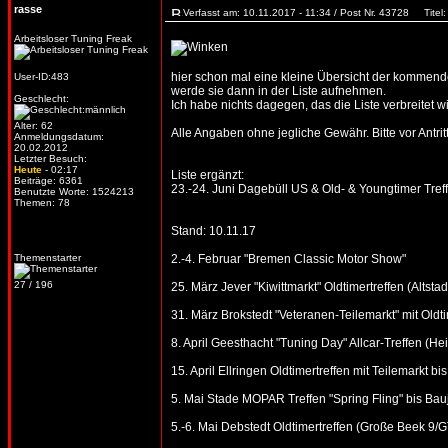
rasse
Verfasst am: 10.11.2017 - 11:34 / Post Nr. 43728
Titel:
Arbeitsloser Tuning Freak
hier schon mal eine kleine Übersicht der kommenden
User-ID:483
werde sie dann in der Liste aufnehmen.
Geschlecht:
Ich habe nichts dagegen, das die Liste verbreitet wi
Alter: 62
Alle Angaben ohne jegliche Gewähr. Bitte vor Antritt
Anmeldungsdatum:
20.02.2012
Letzter Besuch:
Heute
- 02:17
Liste ergänzt:
Beiträge: 6361
23.-24. Juni Dagebüll US & Old- & Youngtimer Tref
Benutzte Worte: 1524213
Themen: 78
Stand: 10.11.17
Themenstarter
2.-4. Februar "Bremen Classic Motor Show"
27 / 196
25. März Jever "Kiwittmarkt" Oldtimertreffen (Altstad
31. März Brokstedt "Veteranen-Teilemarkt" mit Oldtim
8. April Geesthacht "Tuning Day" Allcar-Treffen (He
15. April Ellringen Oldtimertreffen mit Teilemarkt 
5. Mai Stade MOPAR Treffen "Spring Fling" bis Bau
5.-6. Mai Debstedt Oldtimertreffen (Große Beek 9