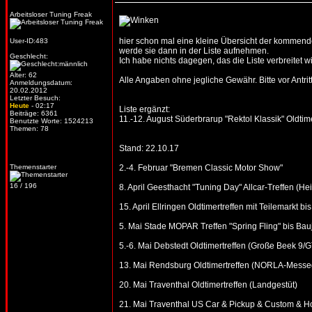
Arbeitsloser Tuning Freak
hier schon mal eine kleine Übersicht der kommenden
User-ID:483
werde sie dann in der Liste aufnehmen.
Geschlecht:
Ich habe nichts dagegen, das die Liste verbreitet wi
Alter: 62
Alle Angaben ohne jegliche Gewähr. Bitte vor Antritt
Anmeldungsdatum:
20.02.2012
Letzter Besuch:
Heute
- 02:17
Liste ergänzt:
Beiträge: 6361
11.-12. August Süderbrarup "Rektol Klassik" Oldtime
Benutzte Worte: 1524213
Themen: 78
Stand: 22.10.17
Themenstarter
2.-4. Februar "Bremen Classic Motor Show"
16 / 196
8. April Geesthacht "Tuning Day" Allcar-Treffen (He
15. April Ellringen Oldtimertreffen mit Teilemarkt 
5. Mai Stade MOPAR Treffen "Spring Fling" bis Bau
5.-6. Mai Debstedt Oldtimertreffen (Große Beek 9
13. Mai Rendsburg Oldtimertreffen (NORLA-Messe
20. Mai Traventhal Oldtimertreffen (Landgestüt)
21. Mai Traventhal US Car & Pickup & Custom & Ho