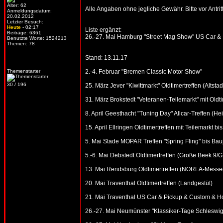
Alter: 62
Alle Angaben ohne jegliche Gewähr. Bitte vor Antritt
Anmeldungsdatum:
20.02.2012
Letzter Besuch:
Heute
- 02:17
Liste ergänzt:
Beiträge: 6361
26.-27. Mai Hamburg "Street Mag Show" US Car & E
Benutzte Worte: 1524213
Themen: 78
Stand: 13.11.17
Themenstarter
2.-4. Februar "Bremen Classic Motor Show"
30 / 196
25. März Jever "Kiwittmarkt" Oldtimertreffen (Altstad
31. März Brokstedt "Veteranen-Teilemarkt" mit Oldtim
8. April Geesthacht "Tuning Day" Allcar-Treffen (He
15. April Ellringen Oldtimertreffen mit Teilemarkt 
5. Mai Stade MOPAR Treffen "Spring Fling" bis Bau
5.-6. Mai Debstedt Oldtimertreffen (Große Beek 9
13. Mai Rendsburg Oldtimertreffen (NORLA-Messe
20. Mai Traventhal Oldtimertreffen (Landgestüt)
21. Mai Traventhal US Car & Pickup & Custom & Ho
26.-27. Mai Neumünster "Klassiker-Tage Schleswig-