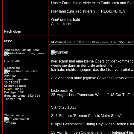
Unser Forum bietet viele extra Funktionen und Statist
Hier lang zum Registrieren :
REGISTIEREN
Gruß und bis bald.....
AdminHelfer
Nach oben
rasse
Verfasst am: 23.10.2017 - 10:42 / Post Nr. 43695
Titel:
Arbeitsloser Tuning Freak
hier schon mal eine kleine Übersicht der kommenden
User-ID:483
werde sie dann in der Liste aufnehmen.
Geschlecht:
Ich habe nichts dagegen, das die Liste verbreitet wi
Alter: 62
Alle Angaben ohne jegliche Gewähr. Bitte vor Antritt
Anmeldungsdatum:
20.02.2012
Letzter Besuch:
Heute
- 02:17
Liste ergänzt:
Beiträge: 6361
25. August Leer "American Wheels" US Car Treffen
Benutzte Worte: 1524213
Themen: 78
Stand: 23.10.17
Themenstarter
2.-4. Februar "Bremen Classic Motor Show"
17 / 196
8. April Geesthacht "Tuning Day" Allcar-Treffen (He
15. April Ellringen Oldtimertreffen mit Teilemarkt 