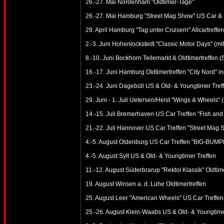
26.-27. Mai Nordenham "Oldtimer-Tage"
26.-27. Mai Hamburg "Street Mag Show" US Car & E
29. April Hamburg "Tag unter Cruisern" Allcartreffen
2.-3. Juni Hohenlockstedt "Classic Motor Days" (mi
8.-10. Juni Bockhorn Teilemarkt & Oldtimertreffen 
16.-17. Juni Hamburg Oldtimertreffen "City Nord" in
23.-24. Juni Dagebüll US & Old- & Youngtimer Tref
29. Juni - 1. Juli Uetersen/Heist "Wings & Wheels" 
14.-15. Juli Bremerhaven US Car Treffen "Fish and
21.-22. Juli Hannover US Car Treffen "Street Mag 
4.-5. August Oldenburg US Car Treffen "BIG-BUMPE
4.-5. August Sylt US & Old- & Youngtimer Treffen
11.-12. August Süderbrarup "Rektol Klassik" Oldtime
19. August Winsen a. d. Luhe Oldtimertreffen
25. August Leer "American Wheels" US Car Treffen
25.-26. August Klein-Waabs US & Old- & Youngtime