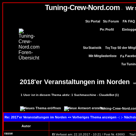
Tuning-Crew-Nord.com
Wir 
-
Portal
Forum
FAQ
Profil
Einlogge
Statistik
Top 50 der Mitg
Mitgliederliste
Facebo
Tunin
2018'er Veranstaltungen im Norden
v
1
User ist in diesem Thema aktiv:
1
Suchmaschine - ClaudeBot (1)
Tuning-Crew-Nord.co
Re: 2017'er Veranstaltungen im Norden
<< Vorheriges Thema anzeigen -: :- Nächs
Autor
rasse
Verfasst am: 22.10.2017 - 10:21 / Post Nr. 43693
Titel: