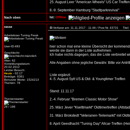
25. August Leer "American Wheels" US Car Treffen
8.-9. September Hamburg "Stadtparkrevival"
Ist:
Offline
Nach oben
rasse
Verfasst am: 11.11.2017 - 11:46 / Post Nr. 43731
Titel:
Arbeitsloser Tuning Freak
hier schon mal eine kleine Übersicht der kommenden
User-ID:483
werde sie dann in der Liste aufnehmen.
Geschlecht:
Ich habe nichts dagegen, das die Liste verbreitet wi
Alter: 62
Alle Angaben ohne jegliche Gewähr. Bitte vor Antritt
Anmeldungsdatum:
20.02.2012
Letzter Besuch:
Heute
- 02:17
Liste ergänzt:
Beiträge: 6361
4.-5. August Sylt US & Old- & Youngtimer Treffen
Benutzte Worte: 1524213
Themen: 78
Stand: 11.11.17
Themenstarter
2.-4. Februar "Bremen Classic Motor Show"
28 / 196
25. März Jever "Kiwittmarkt" Oldtimertreffen (Altstad
31. März Brokstedt "Veteranen-Teilemarkt" mit Oldtim
8. April Geesthacht "Tuning Day" Allcar-Treffen (He