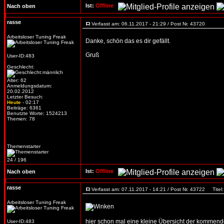
Ist:
Offline
Nach oben
rasse
Verfasst am: 06.11.2017 - 21:29 / Post Nr. 43720
Arbeitsloser Tuning Freak
Danke, schön das es dir gefällt.
Gruß
User-ID:483
Geschlecht:
Alter: 62
Anmeldungsdatum:
20.02.2012
Letzter Besuch:
Heute
- 02:17
Beiträge: 6361
Benutzte Worte: 1524213
Themen: 78
Themenstarter
24 / 196
Ist:
Offline
Nach oben
rasse
Verfasst am: 07.11.2017 - 14:21 / Post Nr. 43722
Titel:
Arbeitsloser Tuning Freak
hier schon mal eine kleine Übersicht der kommenden
User-ID:483