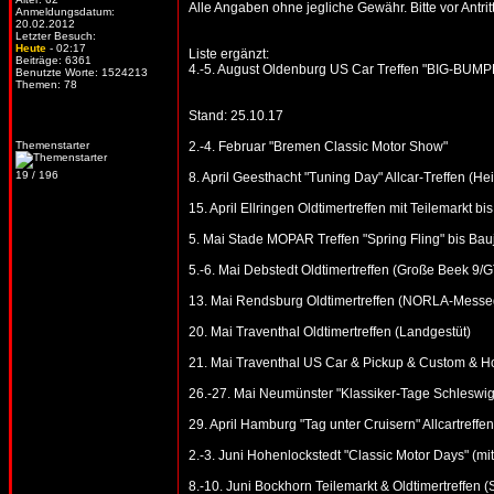
Alle Angaben ohne jegliche Gewähr. Bitte vor Antritt
Anmeldungsdatum:
20.02.2012
Letzter Besuch:
Heute
- 02:17
Liste ergänzt:
Beiträge: 6361
4.-5. August Oldenburg US Car Treffen "BIG-BUMPE
Benutzte Worte: 1524213
Themen: 78
Stand: 25.10.17
Themenstarter
2.-4. Februar "Bremen Classic Motor Show"
19 / 196
8. April Geesthacht "Tuning Day" Allcar-Treffen (He
15. April Ellringen Oldtimertreffen mit Teilemarkt 
5. Mai Stade MOPAR Treffen "Spring Fling" bis Bau
5.-6. Mai Debstedt Oldtimertreffen (Große Beek 9
13. Mai Rendsburg Oldtimertreffen (NORLA-Messe
20. Mai Traventhal Oldtimertreffen (Landgestüt)
21. Mai Traventhal US Car & Pickup & Custom & Ho
26.-27. Mai Neumünster "Klassiker-Tage Schleswig-
29. April Hamburg "Tag unter Cruisern" Allcartreffen
2.-3. Juni Hohenlockstedt "Classic Motor Days" (mi
8.-10. Juni Bockhorn Teilemarkt & Oldtimertreffen 