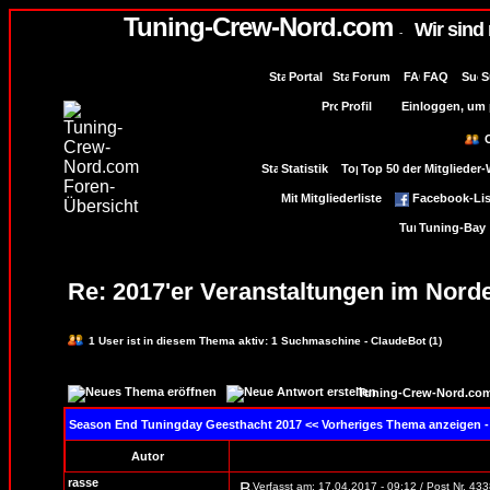
Tuning-Crew-Nord.com
Wir sind
-
Portal
Forum
FAQ
S
Profil
Einloggen, um p
Statistik
Top 50 der Mitglieder
Mitgliederliste
Facebook-Lis
Tuning-Bay
Re: 2017'er Veranstaltungen im Nord
1
User ist in diesem Thema aktiv:
1
Suchmaschine - ClaudeBot (1)
Tuning-Crew-Nord.com
Season End Tuningday Geesthacht 2017
<< Vorheriges Thema anzeigen -
Autor
rasse
Verfasst am: 17.04.2017 - 09:12 / Post Nr. 43