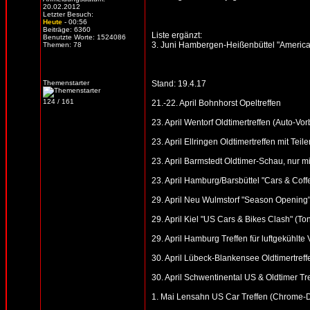
20.02.2012
Letzter Besuch:
Heute
- 00:56
Beiträge: 6360
Liste ergänzt:
Benutzte Worte: 1524086
3. Juni Hambergen-Heißenbüttel "American
Themen: 78
Themenstarter
Stand: 19.4.17
124 / 161
21.-22. April Bohnhorst Opeltreffen
23. April Wentorf Oldtimertreffen (Auto-V
23. April Ellringen Oldtimertreffen mit Te
23. April Barmstedt Oldtimer-Schau, nur 
23. April Hamburg/Barsbüttel "Cars & Cof
29. April Neu Wulmstorf "Season Opening"
29. April Kiel "US Cars & Bikes Clash" (T
29. April Hamburg Treffen für luftgekühlt
30. April Lübeck-Blankensee Oldtimertreff
30. April Schwentinental US & Oldtimer Tr
1. Mai Lensahn US Car Treffen (Chrome-Din