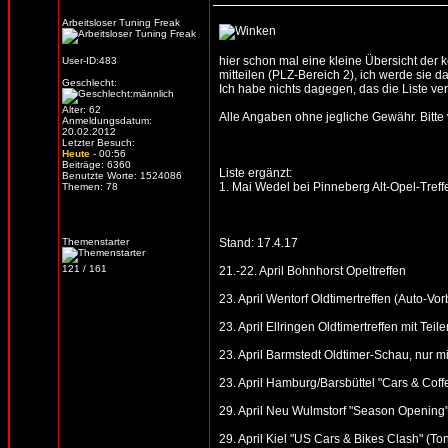
Arbeitsloser Tuning Freak
hier schon mal eine kleine Übersicht der
User-ID:483
mitteilen (PLZ-Bereich 2), ich werde sie d
Geschlecht:
Ich habe nichts dagegen, das die Liste verb
Alter: 62
Alle Angaben ohne jegliche Gewähr. Bitte vo
Anmeldungsdatum:
20.02.2012
Letzter Besuch:
Heute
- 00:56
Beiträge: 6360
Liste ergänzt:
Benutzte Worte: 1524086
1. Mai Wedel bei Pinneberg Alt-Opel-Treff
Themen: 78
Themenstarter
Stand: 17.4.17
121 / 161
21.-22. April Bohnhorst Opeltreffen
23. April Wentorf Oldtimertreffen (Auto-V
23. April Ellringen Oldtimertreffen mit Te
23. April Barmstedt Oldtimer-Schau, nur 
23. April Hamburg/Barsbüttel "Cars & Cof
29. April Neu Wulmstorf "Season Opening"
29. April Kiel "US Cars & Bikes Clash" (T