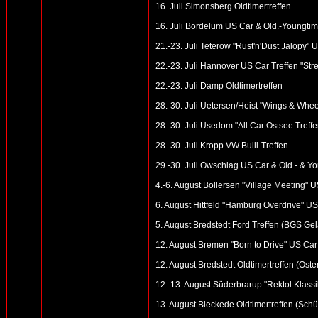
16. Juli Simonsberg Oldtimertreffen
16. Juli Bordelum US Car & Old.-Youngtime
21.-23. Juli Teterow "Rust'n'Dust Jalopy"
22.-23. Juli Hannover US Car Treffen "St
22.-23. Juli Damp Oldtimertreffen
28.-30. Juli Uetersen/Heist "Wings & Whee
28.-30. Juli Usedom "All Car Ostsee Tref
28.-30. Juli Kropp VW Bulli-Treffen
29.-30. Juli Owschlag US Car & Old.- & You
4.-6. August Bollersen "Village Meeting" U
6. August Hittfeld "Hamburg Overdrive" U
5. August Bredstedt Ford Treffen (BGS Ge
12. August Bremen "Born to Drive" US Car 
12. August Bredstedt Oldtimertreffen (Oster
12.-13. August Süderbrarup "Rektol Klassik
13. August Bleckede Oldtimertreffen (Schü