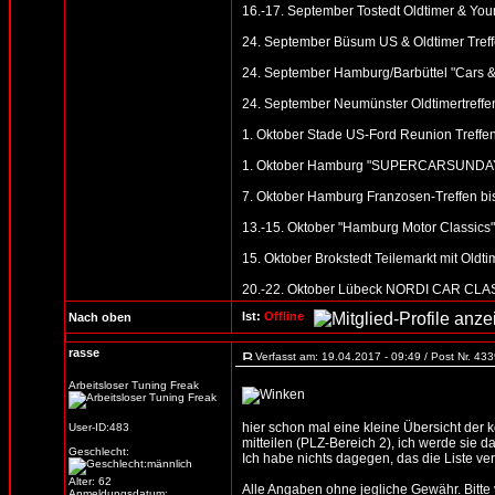
16.-17. September Tostedt Oldtimer & You
24. September Büsum US & Oldtimer Tref
24. September Hamburg/Barbüttel "Cars &
24. September Neumünster Oldtimertreffe
1. Oktober Stade US-Ford Reunion Treffen
1. Oktober Hamburg "SUPERCARSUNDAY" (
7. Oktober Hamburg Franzosen-Treffen bis
13.-15. Oktober "Hamburg Motor Classic
15. Oktober Brokstedt Teilemarkt mit Oldti
20.-22. Oktober Lübeck NORDI CAR CLASSI
Ist:
Offline
Nach oben
rasse
Verfasst am: 19.04.2017 - 09:49 / Post Nr. 43
Arbeitsloser Tuning Freak
hier schon mal eine kleine Übersicht der
User-ID:483
mitteilen (PLZ-Bereich 2), ich werde sie d
Geschlecht:
Ich habe nichts dagegen, das die Liste verb
Alter: 62
Alle Angaben ohne jegliche Gewähr. Bitte vo
Anmeldungsdatum: