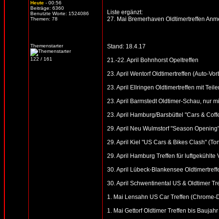
Heute
- 00:56
Beiträge: 6360
Liste ergänzt:
Benutzte Worte: 1524086
27. Mai Bremerhaven Oldtimertreffen Anme
Themen: 78
Themenstarter
Stand: 18.4.17
122 / 161
21.-22. April Bohnhorst Opeltreffen
23. April Wentorf Oldtimertreffen (Auto-V
23. April Ellringen Oldtimertreffen mit Te
23. April Barmstedt Oldtimer-Schau, nur 
23. April Hamburg/Barsbüttel "Cars & Cof
29. April Neu Wulmstorf "Season Opening"
29. April Kiel "US Cars & Bikes Clash" (T
29. April Hamburg Treffen für luftgekühlt
30. April Lübeck-Blankensee Oldtimertreff
30. April Schwentinental US & Oldtimer Tr
1. Mai Lensahn US Car Treffen (Chrome-Din
1. Mai Gettorf Oldtimer Treffen bis Baujahr 