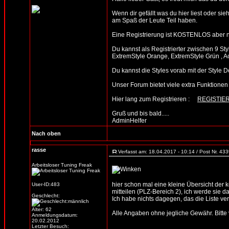
Wenn dir gefällt was du hier liest oder sie
am Spaß der Leute Teil haben.
Eine Registrierung ist KOSTENLOS aber n
Du kannst als Registrierter zwischen 9 St
ExtremStyle Orange, ExtremStyle Grün , A
Du kannst die Styles vorab mit der Sty
Unser Forum bietet viele extra Funktionen un
Hier lang zum Registrieren :
REGISTIE
Gruß und bis bald.....
AdminHelfer
Nach oben
rasse
Verfasst am: 18.04.2017 - 10:14 / Post Nr. 43
Arbeitsloser Tuning Freak
hier schon mal eine kleine Übersicht der
User-ID:483
mitteilen (PLZ-Bereich 2), ich werde sie d
Geschlecht:
Ich habe nichts dagegen, das die Liste verb
Alter: 62
Alle Angaben ohne jegliche Gewähr. Bitte vo
Anmeldungsdatum:
20.02.2012
Letzter Besuch: