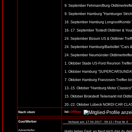
9. September Fehmarn/Burg Oldtimertreffe
9. September Hamburg "Hamburger Strich 
16. September Hamburg Longroof/Kombi Tr
16.-17. September Tostedt Oldtimer & You
24. September Büsum US & Oldtimer Tref
24. September Hamburg/Barbüttel "Cars &
24. September Neumünster Oldtimertreffe
1. Oktober Stade US-Ford Reunion Treffen
1. Oktober Hamburg "SUPERCARSUNDAY" (
7. Oktober Hamburg Franzosen-Treffen bis
13.-15. Oktober "Hamburg Motor Classic
15. Oktober Brokstedt Teilemarkt mit Oldti
20.-22. Oktober Lübeck NORDI CAR CLASSI
Ist:
Offline
Nach oben
GastWerber
Verfasst am: 17.04.2017 - 09:12 / Post Nr. 0
AdminHelfer
Hallo lieber Gast, es freut mich das du d