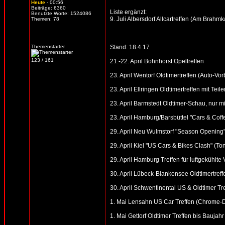
Heute
- 00:56
Beiträge: 6360
Liste ergänzt:
Benutzte Worte: 1524086
9. Juli Albersdorf Allcartreffen (Am Brahm
Themen: 78
Themenstarter
Stand: 18.4.17
123 / 161
21.-22. April Bohnhorst Opeltreffen
23. April Wentorf Oldtimertreffen (Auto-V
23. April Ellringen Oldtimertreffen mit Te
23. April Barmstedt Oldtimer-Schau, nur 
23. April Hamburg/Barsbüttel "Cars & Cof
29. April Neu Wulmstorf "Season Opening"
29. April Kiel "US Cars & Bikes Clash" (T
29. April Hamburg Treffen für luftgekühlt
30. April Lübeck-Blankensee Oldtimertreff
30. April Schwentinental US & Oldtimer Tr
1. Mai Lensahn US Car Treffen (Chrome-Din
1. Mai Gettorf Oldtimer Treffen bis Baujahr 