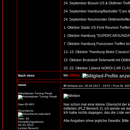
24. September Büsum US & Oldtimer Tref
24. September Hamburg/Barbüttel "Cars &
24. September Neumünster Oldtimertreffe
1. Oktober Stade US-Ford Reunion Treffen
1. Oktober Hamburg "SUPERCARSUNDAY" (
7. Oktober Hamburg Franzosen-Treffen bis
13.-15. Oktober "Hamburg Motor Classic
15. Oktober Brokstedt Teilemarkt mit Oldti
20.-22. Oktober Lübeck NORDI CAR CLASSI
Ist:
Offline
Nach oben
rasse
Verfasst am: 18.04.2017 - 19:57 / Post Nr. 43
Arbeitsloser Tuning Freak
hier schon mal eine kleine Übersicht der
User-ID:483
mitteilen (PLZ-Bereich 2), ich werde sie d
Geschlecht:
Ich habe nichts dagegen, das die Liste verb
Alter: 62
Alle Angaben ohne jegliche Gewähr. Bitte vo
Anmeldungsdatum:
20.02.2012
Letzter Besuch: