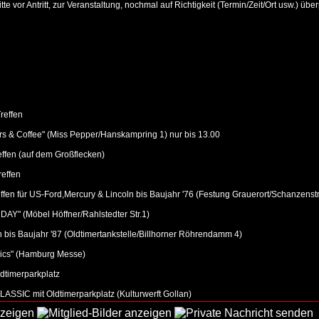
e vor Antritt, zur Veranstaltung, nochmal auf Richtigkeit (Termin/Zeit/Ort usw.) über
reffen
s & Coffee" (Miss Pepper/Hanskampring 1) nur bis 13.00
ffen (auf dem Großflecken)
effen
fen für US-Ford,Mercury & Lincoln bis Baujahr '76 (Festung Grauerort/Schanzenstr
" (Möbel Höffner/Rahlstedter Str.1)
bis Baujahr '87 (Oldtimertankstelle/Billhorner Röhrendamm 4)
sics" (Hamburg Messe)
ldtimerparkplatz
SSIC mit Oldtimerparkplatz (Kulturwerft Gollan)