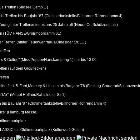
us Treffen (Südsee Camp 1 )
 Treffen bis Baujahr '87 (Oldtimertankstelle/Billhorner Röhrendamm 4)
Youngtimer-Treffen/mindestens 25 Jahre alt (Neuer Ort:Schützenplatz)
ffen (TÜV HANSE/Großmoordamm 61)
 Treffen (hinter Feuerwehrhaus/Oldesloer Str. 11 )
reffen
s & Coffee" (Miss Pepper/Hanskampring 1) nur bis 13.00
ffen (auf dem Großflecken)
effen
fen für US-Ford,Mercury & Lincoln bis Baujahr '76 (Festung Grauerort/Schanzenstr
" (Möbel Höffner/Rahlstedter Str.1)
bis Baujahr '87 (Oldtimertankstelle/Billhorner Röhrendamm 4)
sics" (Hamburg Messe)
ldtimerparkplatz
SSIC mit Oldtimerparkplatz (Kulturwerft Gollan)