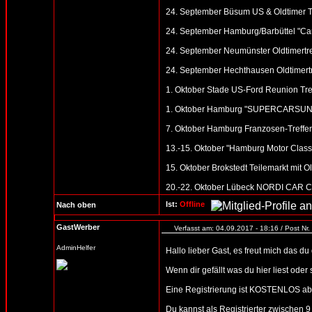
24. September Büsum US & Oldtimer T
24. September Hamburg/Barbüttel "Car
24. September Neumünster Oldtimertre
24. September Hechthausen Oldtimertr
1. Oktober Stade US-Ford Reunion Tref
1. Oktober Hamburg "SUPERCARSUNDAY
7. Oktober Hamburg Franzosen-Treffen 
13.-15. Oktober "Hamburg Motor Clas
15. Oktober Brokstedt Teilemarkt mit O
20.-22. Oktober Lübeck NORDI CAR CLA
Ist:
Offline
Nach oben
GastWerber
Verfasst am: 04.09.2017 - 18:16 / Post Nr.
AdminHelfer
Hallo lieber Gast, es freut mich das d
Wenn dir gefällt was du hier liest oder
Eine Registrierung ist KOSTENLOS abe
Du kannst als Registrierter zwischen 