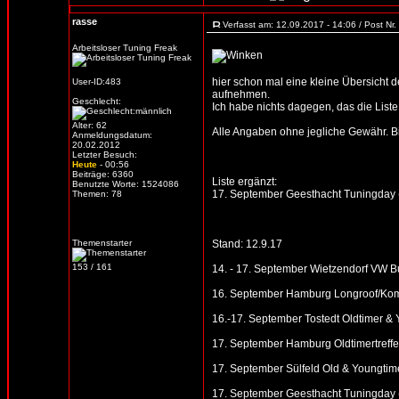
rasse
Verfasst am: 12.09.2017 - 14:06 / Post Nr
Arbeitsloser Tuning Freak
hier schon mal eine kleine Übersicht d
User-ID:483
aufnehmen.
Geschlecht:
Ich habe nichts dagegen, das die Liste 
Alter: 62
Alle Angaben ohne jegliche Gewähr. Bitt
Anmeldungsdatum:
20.02.2012
Letzter Besuch:
Heute
- 00:56
Beiträge: 6360
Liste ergänzt:
Benutzte Worte: 1524086
17. September Geesthacht Tuningday 
Themen: 78
Themenstarter
Stand: 12.9.17
153 / 161
14. - 17. September Wietzendorf VW B
16. September Hamburg Longroof/Kombi
16.-17. September Tostedt Oldtimer & 
17. September Hamburg Oldtimertre
17. September Sülfeld Old & Youngtimer
17. September Geesthacht Tuningday 