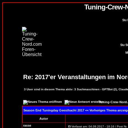
Tuning-Crew-
S
Re: 2017'er Veranstaltungen im No
3
User sind in diesem Thema aktiv:
3
Suchmaschinen - GPTBot (2), Claude
Tuning-Crew-Nord.
Season End Tuningday Geesthacht 2017
<< Vorheriges Thema anzeige
Autor
rasse
Verfasst am: 04.09.2017 - 18:16 / Post Nr