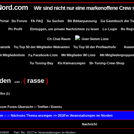
Nord.com
Wir sind nicht nur eine markenoffene Crew 
-
Portal
Forum
FAQ
Suchen
Bildanpassung
Gästebuch der T
Profil
Einloggen, um private Nachrichten zu lesen
Login
Regi
Chat-Raum
User-Seiten Liste
tatistik
Top 50 der Mitglieder-Webseiten
Top 50 der Profilaufrufe
Avatar
Mitgliederliste
Facebook-Liste
Mitglieder IM Liste
Mitgliedergruppe
Tuning-Bay
Kleinanzeigen
Tuning-Crew-Shop
rden
(
rasse
)
von :
Bot (1)
com Foren-Übersicht
::
Treffen / Events
n -: :- Nächstes Thema anzeigen >>
2018'er Veranstaltungen im Norden
Nachricht
. 43600
Titel: Re: 2017'er Veranstaltungen im Norden