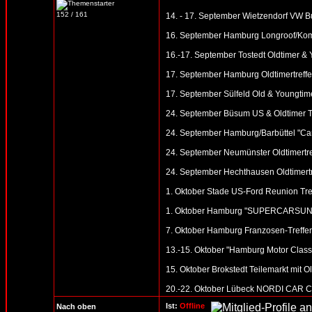
152 / 161
14. - 17. September Wietzendorf VW B
16. September Hamburg Longroof/Kombi
16.-17. September Tostedt Oldtimer & 
17. September Hamburg Oldtimertre
17. September Sülfeld Old & Youngtimer
24. September Büsum US & Oldtimer T
24. September Hamburg/Barbüttel "Car
24. September Neumünster Oldtimertre
24. September Hechthausen Oldtimertr
1. Oktober Stade US-Ford Reunion Tref
1. Oktober Hamburg "SUPERCARSUNDAY
7. Oktober Hamburg Franzosen-Treffen 
13.-15. Oktober "Hamburg Motor Clas
15. Oktober Brokstedt Teilemarkt mit O
20.-22. Oktober Lübeck NORDI CAR CLA
Ist:
Offline
Nach oben