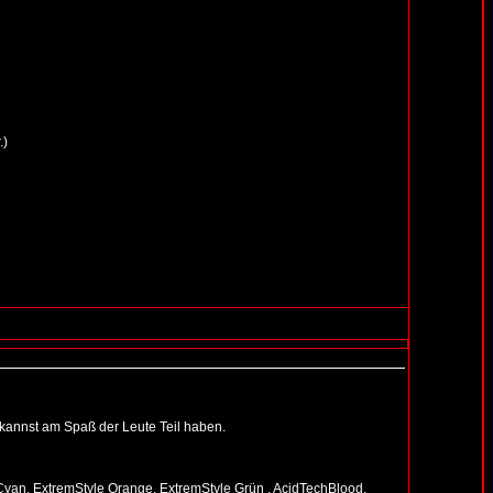
.)
nd kannst am Spaß der Leute Teil haben.
 Cyan, ExtremStyle Orange, ExtremStyle Grün , AcidTechBlood,