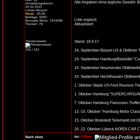
Alle Angaben ohne jegliche Gewähr. Bitt
Anmeldungsdatum:
20.02.2012
Letzter Besuch:
Heute
- 00:56
Beiträge: 6360
Liste ergänzt:
Benutzte Worte: 1524086
Aktualisiert
Themen: 78
Themenstarter
Stand: 18.9.17
154 / 161
24. September Büsum US & Oldtimer T
24. September Hamburg/Barbüttel "Car
24. September Neumünster Oldtimertre
24. September Hechthausen Oldtimertr
1. Oktober Stade US-Ford Reunion Tref
1. Oktober Hamburg "SUPERCARSUNDAY
7. Oktober Hamburg Franzosen-Treffen 
13.-15. Oktober "Hamburg Motor Clas
15. Oktober Brokstedt Teilemarkt mit O
20.-22. Oktober Lübeck NORDI CAR CLA
Ist:
Offline
Nach oben