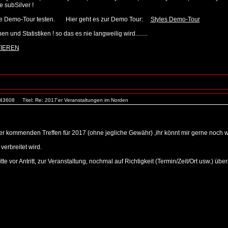
 subSilver !
Style Demo-Tour testen. Hier geht es zur Demo Tour:
Styles Demo-Tour
n und Statistiken ! so das es nie langweilig wird........
TIEREN
. 43608
Titel: Re: 2017'er Veranstaltungen im Norden
er kommenden Treffen für 2017 (ohne jegliche Gewähr) ,ihr könnt mir gerne noch we
verbreitet wird.
e vor Antritt, zur Veranstaltung, nochmal auf Richtigkeit (Termin/Zeit/Ort usw.) über