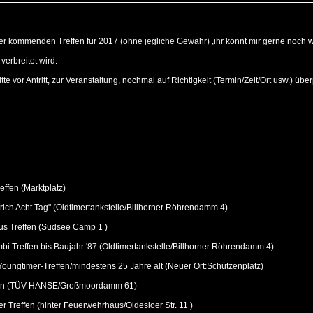
er kommenden Treffen für 2017 (ohne jegliche Gewähr) ,ihr könnt mir gerne noch we
verbreitet wird.
e vor Antritt, zur Veranstaltung, nochmal auf Richtigkeit (Termin/Zeit/Ort usw.) über
ffen (Marktplatz)
ch Acht Tag" (Oldtimertankstelle/Billhorner Röhrendamm 4)
us Treffen (Südsee Camp 1 )
 Treffen bis Baujahr '87 (Oldtimertankstelle/Billhorner Röhrendamm 4)
Youngtimer-Treffen/mindestens 25 Jahre alt (Neuer Ort:Schützenplatz)
ffen (TÜV HANSE/Großmoordamm 61)
 Treffen (hinter Feuerwehrhaus/Oldesloer Str. 11 )