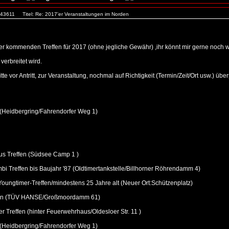
. 43611
Titel: Re: 2017'er Veranstaltungen im Norden
er kommenden Treffen für 2017 (ohne jegliche Gewähr) ,ihr könnt mir gerne noch we
verbreitet wird.
e vor Antritt, zur Veranstaltung, nochmal auf Richtigkeit (Termin/Zeit/Ort usw.) über
(Heidbergring/Fahrendorfer Weg 1)
us Treffen (Südsee Camp 1 )
 Treffen bis Baujahr '87 (Oldtimertankstelle/Billhorner Röhrendamm 4)
Youngtimer-Treffen/mindestens 25 Jahre alt (Neuer Ort:Schützenplatz)
ffen (TÜV HANSE/Großmoordamm 61)
 Treffen (hinter Feuerwehrhaus/Oldesloer Str. 11 )
(Heidbergring/Fahrendorfer Weg 1)