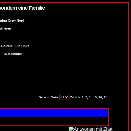
sondern eine Familie
uning Crew Nord
strieren
-Galerie
Links
n
Kalender
Gehe zu Seite
Zurück
1
,
2
,
3
...
9
,
10
,
11