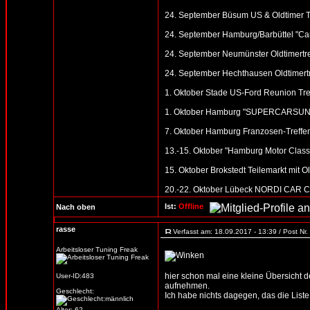
24. September Büsum US & Oldtimer T
24. September Hamburg/Barbüttel "Car
24. September Neumünster Oldtimertre
24. September Hechthausen Oldtimertr
1. Oktober Stade US-Ford Reunion Tref
1. Oktober Hamburg "SUPERCARSUNDAY
7. Oktober Hamburg Franzosen-Treffen 
13.-15. Oktober "Hamburg Motor Clas
15. Oktober Brokstedt Teilemarkt mit O
20.-22. Oktober Lübeck NORDI CAR CLA
Ist:
Offline
Nach oben
rasse
Verfasst am: 18.09.2017 - 13:39 / Post Nr
Arbeitsloser Tuning Freak
hier schon mal eine kleine Übersicht d
User-ID:483
aufnehmen.
Geschlecht:
Ich habe nichts dagegen, das die Liste 
Alter: 62