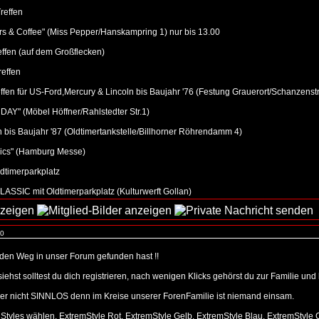
reffen
s & Coffee" (Miss Pepper/Hanskampring 1) nur bis 13.00
ffen (auf dem Großflecken)
effen
fen für US-Ford,Mercury & Lincoln bis Baujahr '76 (Festung Grauerort/Schanzenstr
" (Möbel Höffner/Rahlstedter Str.1)
bis Baujahr '87 (Oldtimertankstelle/Billhorner Röhrendamm 4)
sics" (Hamburg Messe)
ldtimerparkplatz
SSIC mit Oldtimerparkplatz (Kulturwerft Gollan)
 0
u den Weg in unser Forum gefunden hast !!
 siehst solltest du dich registrieren, nach wenigen Klicks gehörst du zur Familie u
r nicht SINNLOS denn im Kreise unserer ForenFamilie ist niemand einsam.
9 Styles wählen, ExtremStyle Rot, ExtremStyle Gelb, ExtremStyle Blau, ExtremStyle