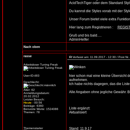
AcidTechTiger oder dem Standard Style
Du kannst die Styles vorab mit der 
Unser Forum bietet viele extra Funktione
Hier lang zum Registrieren :
REGIS
Gruß und bis bald.....
AdminHelfer
Nach oben
rasse
Verfasst am: 11.09.2017 - 12:30 / Post Nr
Arbeitsloser Tuning Freak
hier schon mal eine kleine Übersicht d
User-ID:483
aufnehmen.
Geschlecht:
Ich habe nichts dagegen, das die Liste 
Alter: 62
Alle Angaben ohne jegliche Gewähr. Bitt
Anmeldungsdatum:
20.02.2012
Letzter Besuch:
Heute
- 00:56
Beiträge: 6360
Liste ergänzt:
Benutzte Worte: 1524086
Aktualisiert
Themen: 78
Themenstarter
Stand: 11.9.17