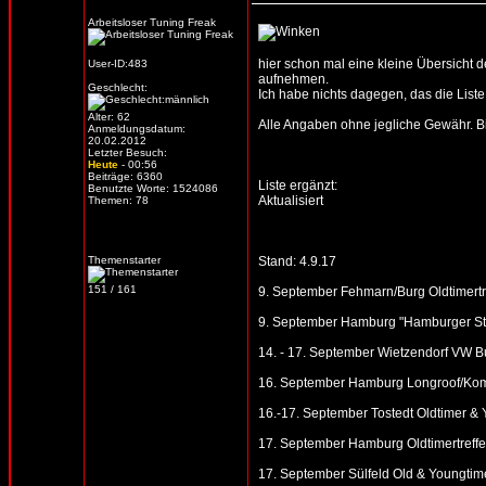
Arbeitsloser Tuning Freak
hier schon mal eine kleine Übersicht d
User-ID:483
aufnehmen.
Geschlecht:
Ich habe nichts dagegen, das die Liste 
Alter: 62
Alle Angaben ohne jegliche Gewähr. Bitt
Anmeldungsdatum:
20.02.2012
Letzter Besuch:
Heute
- 00:56
Beiträge: 6360
Liste ergänzt:
Benutzte Worte: 1524086
Aktualisiert
Themen: 78
Themenstarter
Stand: 4.9.17
151 / 161
9. September Fehmarn/Burg Oldtimertre
9. September Hamburg "Hamburger Stri
14. - 17. September Wietzendorf VW B
16. September Hamburg Longroof/Kombi
16.-17. September Tostedt Oldtimer & 
17. September Hamburg Oldtimertre
17. September Sülfeld Old & Youngtimer