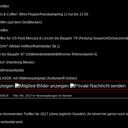
reffen
s & Coffee" (Miss Pepper/Hanskampring 1) nur bis 13.00
ffen (auf dem Großflecken)
effen
fen für US-Ford,Mercury & Lincoln bis Baujahr '76 (Festung Grauerort/Schanzenstr
" (Möbel Höffner/Rahlstedter Str.1)
bis Baujahr '87 (Oldtimertankstelle/Billhorner Röhrendamm 4)
sics" (Hamburg Messe)
ldtimerparkplatz
SSIC mit Oldtimerparkplatz (Kulturwerft Gollan)
. 43618
Titel: Re: 2017'er Veranstaltungen im Norden
er kommenden Treffen für 2017 (ohne jegliche Gewähr) ,ihr könnt mir gerne noch we
verbreitet wird.