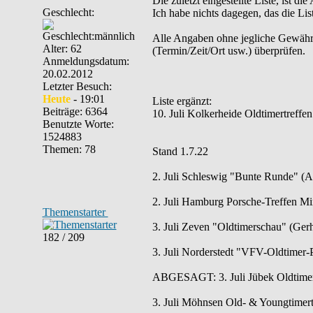
Die zuletzt eingestellte Liste, ist di
Geschlecht:
Ich habe nichts dagegen, das die List
Alle Angaben ohne jegliche Gewähr. B
Alter: 62
(Termin/Zeit/Ort usw.) überprüfen.
Anmeldungsdatum:
20.02.2012
Letzter Besuch:
Heute
- 19:01
Liste ergänzt:
Beiträge: 6364
10. Juli Kolkerheide Oldtimertreffen
Benutzte Worte:
1524883
Themen: 78
Stand 1.7.22
2. Juli Schleswig "Bunte Runde" (Alt
2. Juli Hamburg Porsche-Treffen Min
Themenstarter
3. Juli Zeven "Oldtimerschau" (Gerh
182 / 209
3. Juli Norderstedt "VFV-Oldtimer-Pi
ABGESAGT: 3. Juli Jübek Oldtimertr
3. Juli Möhnsen Old- & Youngtimertre