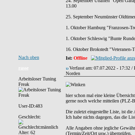
24. September Unaften "Open Garag
13.00
25. September Neumünster Oldtimert
1. Oktober Hamburg "Franzosen-Tref
1. Oktober Schleswig "Bunte Runde" 
16. Oktober Brokstedt "Veteranen-T
Nach oben
Ist:
Offline
rasse
Verfasst am: 07.07.2022 - 17:32 /
Norden
Arbeitsloser Tuning
Freak
hier schon mal eine kleine Übersich
gerne noch welche mitteilen (PLZ-Be
User-ID:483
Die zuletzt eingestellte Liste, ist di
Geschlecht:
Ich habe nichts dagegen, das die List
Alle Angaben ohne jegliche Gewähr. B
Alter: 62
(Termin/Zeit/Ort usw.) überprüfen.