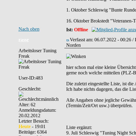
1. Oktober Schleswig "Bunte Runde" 
16. Oktober Brokstedt "Veteranen-T
Nach oben
Ist:
Offline
rasse
Verfasst am: 06.07.2022 - 00:26 /
Norden
Arbeitsloser Tuning
Freak
hier schon mal eine kleine Übersich
gerne noch welche mitteilen (PLZ-Be
User-ID:483
Die zuletzt eingestellte Liste, ist di
Geschlecht:
Ich habe nichts dagegen, das die List
Alle Angaben ohne jegliche Gewähr. B
Alter: 62
(Termin/Zeit/Ort usw.) überprüfen.
Anmeldungsdatum:
20.02.2012
Letzter Besuch:
Heute
- 19:01
Liste ergänzt:
Beiträge: 6364
9. Juli Schleswig "Tuning Night Sch