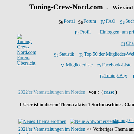
Tuning-Crew-Nord.com
Wir sind
-
Portal
Forum
FAQ
Suc
Profil
Einloggen, um pri
Cha
Statistik
Top 50 der Mitglieder-We
Mitgliederliste
Facebook-Liste
Tuning-Bay
2022'er Veranstaltungen im Norden
von :
(
rasse
)
1
User ist in diesem Thema aktiv:
1
Suchmaschine - Clau
Tuning-Cr
2021'er Veranstaltungen im Norden
<< Vorheriges Thema anz