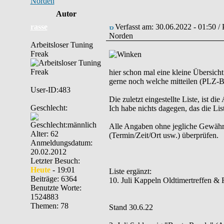
Norden
Autor
rasse
Verfasst am: 30.06.2022 - 01:50 /
Norden
Arbeitsloser Tuning
Freak
hier schon mal eine kleine Übersich
gerne noch welche mitteilen (PLZ-Be
User-ID:483
Die zuletzt eingestellte Liste, ist di
Geschlecht:
Ich habe nichts dagegen, das die List
Alle Angaben ohne jegliche Gewähr. B
Alter: 62
(Termin/Zeit/Ort usw.) überprüfen.
Anmeldungsdatum:
20.02.2012
Letzter Besuch:
Heute
- 19:01
Liste ergänzt:
Beiträge: 6364
10. Juli Kappeln Oldtimertreffen & 
Benutzte Worte:
1524883
Themen: 78
Stand 30.6.22