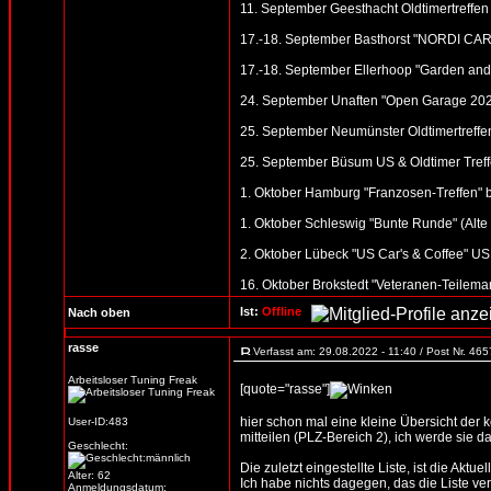
11. September Geesthacht Oldtimertreffen 
17.-18. September Basthorst "NORDI CAR 
17.-18. September Ellerhoop "Garden and 
24. September Unaften "Open Garage 2022"
25. September Neumünster Oldtimertreffen
25. September Büsum US & Oldtimer Treff
1. Oktober Hamburg "Franzosen-Treffen" b
1. Oktober Schleswig "Bunte Runde" (Alte S
2. Oktober Lübeck "US Car's & Coffee" US 
16. Oktober Brokstedt "Veteranen-Teilemar
Ist:
Offline
Nach oben
rasse
Verfasst am: 29.08.2022 - 11:40 / Post Nr. 46
Arbeitsloser Tuning Freak
[quote="rasse"]
hier schon mal eine kleine Übersicht der
User-ID:483
mitteilen (PLZ-Bereich 2), ich werde sie d
Geschlecht:
Die zuletzt eingestellte Liste, ist die Aktue
Alter: 62
Ich habe nichts dagegen, das die Liste verb
Anmeldungsdatum: