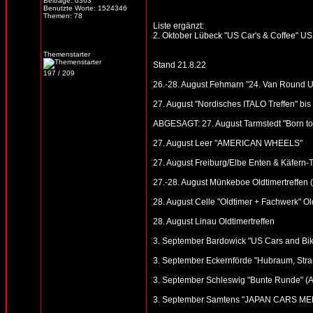
Beiträge: 6363
Benutzte Worte: 1524346
Themen: 78
Liste ergänzt:
2. Oktober Lübeck "US Car's & Coffee" US 
Themenstarter
Stand 21.8.22
197 / 209
26.-28. August Fehmarn "24. Van Round U
27. August "Nordisches ITALO Treffen" bis
ABGESAGT: 27. August Tarmstedt "Born to D
27. August Leer "AMERICAN WHEELS"
27. August Freiburg/Elbe Enten & Käfern-T
27.-28. August Münkeboe Oldtimertreffen (
28. August Celle "Oldtimer + Fachwerk" Ol
28. August Linau Oldtimertreffen
3. September Bardowick "US Cars and Bike
3. September Eckernförde "Hubraum, Strand
3. September Schleswig "Bunte Runde" (Alte
3. September Samtens "JAPAN CARS MEE