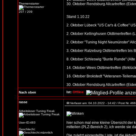
Themenstarter
30. Oktober Rendsburg Allcartreffen (Eider
207 / 209
Stand 1.10.22
2. Oktober Lübeck "US Car's & Coffee" US 
2. Oktober Kellinghusen Oldtimertreffen (
2. Oktober "Tuning Night Neumünster" All
3. Oktober Ratzeburg Oldtimertreffen bis B
8. Oktober Schleswig "Bunte Runde" (Alte S
14. Oktober Wees Oldtimertreffen (Birklück
16. Oktober Brokstedt "Veteranen-Teilemar
30. Oktober Rendsburg Allcartreffen (Eider
Ist:
Offline
Nach oben
rasse
Verfasst am: 04.10.2022 - 14:42 / Post Nr. 46
Arbeitsloser Tuning Freak
hier schon mal eine kleine Übersicht der
User-ID:483
mitteilen (PLZ-Bereich 2), ich werde sie d
Geschlecht:
Die zuletzt eingestellte Liste, ist die Aktue