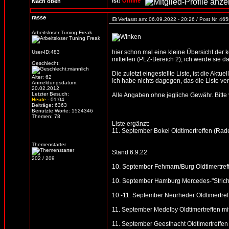
Ist:
Offline
Nach oben
rasse
Verfasst am: 06.09.2022 - 20:26 / Post Nr. 46
Arbeitsloser Tuning Freak
hier schon mal eine kleine Übersicht der
User-ID:483
mitteilen (PLZ-Bereich 2), ich werde sie d
Geschlecht:
Die zuletzt eingestellte Liste, ist die Aktue
Alter: 62
Ich habe nichts dagegen, das die Liste verb
Anmeldungsdatum:
20.02.2012
Letzter Besuch:
Alle Angaben ohne jegliche Gewähr. Bitte vo
Heute
- 01:04
Beiträge: 6363
Benutzte Worte: 1524346
Themen: 78
Liste ergänzt:
11. September Bokel Oldtimertreffen (Ra
Themenstarter
Stand 6.9.22
202 / 209
10. September Fehmarn/Burg Oldtimertreff
10. September Hamburg Mercedes-"Strich 
10.-11. September Neurheder Oldtimertreff
11. September Medelby Oldtimertreffen m
11. September Geesthacht Oldtimertreffen 