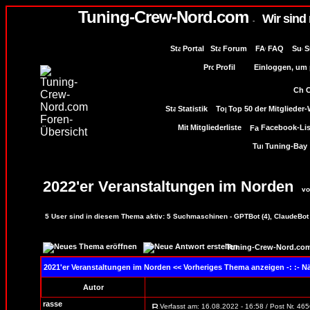
Tuning-Crew-Nord.com
Wir sind
-
Portal
Forum
FAQ
S
Profil
Einloggen, um p
Statistik
Top 50 der Mitglieder
Mitgliederliste
Facebook-Lis
Tuning-Bay
2022'er Veranstaltungen im Norden
vo
5
User sind in diesem Thema aktiv:
5
Suchmaschinen - GPTBot (4), ClaudeBot 
Tuning-Crew-Nord.com
2021'er Veranstaltungen im Norden
<< Vorheriges Thema anzeigen -: :- 
Autor
rasse
Verfasst am: 16.08.2022 - 16:58 / Post Nr. 46