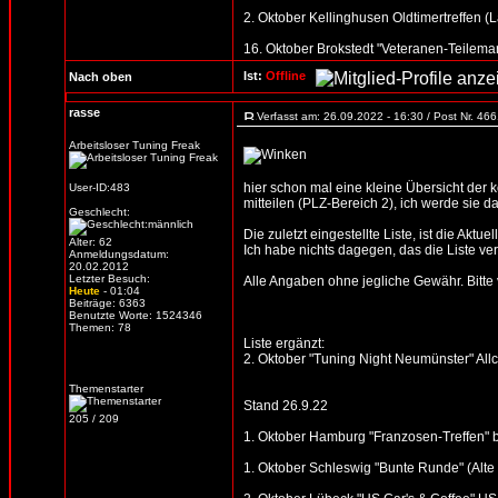
2. Oktober Kellinghusen Oldtimertreffen (
16. Oktober Brokstedt "Veteranen-Teilemar
Ist:
Offline
Nach oben
rasse
Verfasst am: 26.09.2022 - 16:30 / Post Nr. 46
Arbeitsloser Tuning Freak
hier schon mal eine kleine Übersicht der
User-ID:483
mitteilen (PLZ-Bereich 2), ich werde sie d
Geschlecht:
Die zuletzt eingestellte Liste, ist die Aktue
Alter: 62
Ich habe nichts dagegen, das die Liste verb
Anmeldungsdatum:
20.02.2012
Letzter Besuch:
Alle Angaben ohne jegliche Gewähr. Bitte vo
Heute
- 01:04
Beiträge: 6363
Benutzte Worte: 1524346
Themen: 78
Liste ergänzt:
2. Oktober "Tuning Night Neumünster" All
Themenstarter
Stand 26.9.22
205 / 209
1. Oktober Hamburg "Franzosen-Treffen" b
1. Oktober Schleswig "Bunte Runde" (Alte S