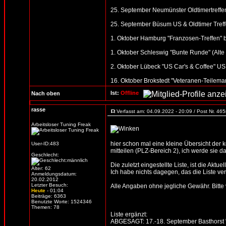
25. September Neumünster Oldtimertreffen
25. September Büsum US & Oldtimer Treff
1. Oktober Hamburg "Franzosen-Treffen" b
1. Oktober Schleswig "Bunte Runde" (Alte S
2. Oktober Lübeck "US Car's & Coffee" US 
16. Oktober Brokstedt "Veteranen-Teilemar
Ist:
Offline
Nach oben
rasse
Verfasst am: 04.09.2022 - 20:09 / Post Nr. 46
Arbeitsloser Tuning Freak
hier schon mal eine kleine Übersicht der
User-ID:483
mitteilen (PLZ-Bereich 2), ich werde sie d
Geschlecht:
Die zuletzt eingestellte Liste, ist die Aktue
Alter: 62
Ich habe nichts dagegen, das die Liste verb
Anmeldungsdatum:
20.02.2012
Letzter Besuch:
Alle Angaben ohne jegliche Gewähr. Bitte vo
Heute
- 01:04
Beiträge: 6363
Benutzte Worte: 1524346
Themen: 78
Liste ergänzt:
ABGESAGT: 17.-18. September Basthorst 