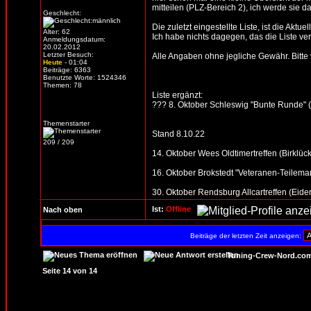
mitteilen (PLZ-Bereich 2), ich werde sie d
Geschlecht:
Die zuletzt eingestellte Liste, ist die Aktue
Alter: 62
Ich habe nichts dagegen, das die Liste verb
Anmeldungsdatum:
20.02.2012
Letzter Besuch:
Alle Angaben ohne jegliche Gewähr. Bitte vo
Heute
- 01:04
Beiträge: 6363
Benutzte Worte: 1524346
Themen: 78
Liste ergänzt:
??? 8. Oktober Schleswig "Bunte Runde" (Al
Themenstarter
Stand 8.10.22
209 / 209
14. Oktober Wees Oldtimertreffen (Birklück
16. Oktober Brokstedt "Veteranen-Teilemar
30. Oktober Rendsburg Allcartreffen (Eider
Ist:
Offline
Nach oben
Beiträge der letzten Zeit anzeigen:
Tuning-Crew-Nord.com
Seite
14
von
14