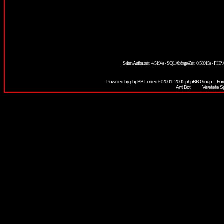
Seiten Aufbauzeit: 4.5194s - SQL Abfrage-Zeit: 0.58915s - PH
Powered by
phpBB
Limited © 2001, 2005 phpBB Group - - For
Vereitelte S