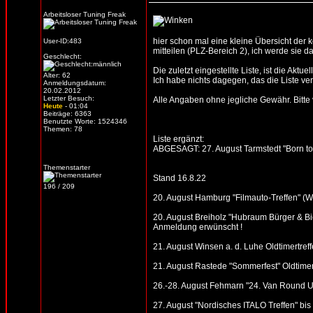
Arbeitsloser Tuning Freak
hier schon mal eine kleine Übersicht der
User-ID:483
mitteilen (PLZ-Bereich 2), ich werde sie d
Geschlecht:
Die zuletzt eingestellte Liste, ist die Aktue
Alter: 62
Ich habe nichts dagegen, das die Liste verb
Anmeldungsdatum:
20.02.2012
Letzter Besuch:
Alle Angaben ohne jegliche Gewähr. Bitte vo
Heute
- 01:04
Beiträge: 6363
Benutzte Worte: 1524346
Themen: 78
Liste ergänzt:
ABGESAGT: 27. August Tarmstedt "Born to D
Themenstarter
Stand 16.8.22
196 / 209
20. August Hamburg "Filmauto-Treffen" (
20. August Breiholz "Hubraum Bürger & Bie
Anmeldung erwünscht !
21. August Winsen a. d. Luhe Oldtimertref
21. August Rastede "Sommerfest" Oldtimer
26.-28. August Fehmarn "24. Van Round U
27. August "Nordisches ITALO Treffen" bis