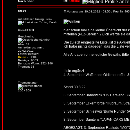
Ist:
Offline
Nach oben
rasse
Verfasst am: 30.08.2022 - 08:50 / Post Nr. 46
Arbeitsloser Tuning Freak
hier schon mal eine kleine Übersicht der
User-ID:483
mitteilen (PLZ-Bereich 2), ich werde sie d
Geschlecht:
Die zuletzt eingestellte Liste, ist die Aktue
Alter: 62
Ich habe nichts dagegen, das die Liste verb
Anmeldungsdatum:
20.02.2012
Letzter Besuch:
Alle Angaben ohne jegliche Gewähr. Bitte vo
Heute
- 01:04
Beiträge: 6363
Benutzte Worte: 1524346
Themen: 78
Liste ergänzt:
4. September Waffensen Oldtimertreffen 
Themenstarter
Stand 30.8.22
200 / 209
3. September Bardowick "US Cars and Bike
3. September Eckernförde "Hubraum, Strand
3. September Schleswig "Bunte Runde" (Alte
3. September Samtens "JAPAN CARS MEE
ABGESAGT: 3. September Rastede "MOTOR