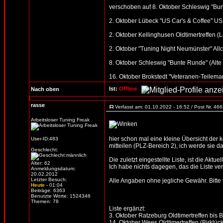
verschoben auf 8. Oktober Schleswig "Bunte
2. Oktober Lübeck "US Car's & Coffee" US 
2. Oktober Kellinghusen Oldtimertreffen (
2. Oktober "Tuning Night Neumünster" All
8. Oktober Schleswig "Bunte Runde" (Alte S
16. Oktober Brokstedt "Veteranen-Teilemar
Ist:
Offline
Nach oben
rasse
Verfasst am: 01.10.2022 - 16:52 / Post Nr. 46
Arbeitsloser Tuning Freak
hier schon mal eine kleine Übersicht der
User-ID:483
mitteilen (PLZ-Bereich 2), ich werde sie d
Geschlecht:
Die zuletzt eingestellte Liste, ist die Aktue
Alter: 62
Ich habe nichts dagegen, das die Liste verb
Anmeldungsdatum:
20.02.2012
Letzter Besuch:
Alle Angaben ohne jegliche Gewähr. Bitte vo
Heute
- 01:04
Beiträge: 6363
Benutzte Worte: 1524346
Themen: 78
Liste ergänzt:
3. Oktober Ratzeburg Oldtimertreffen bis B
14. Oktober Wees Oldtimertreffen (Birklück