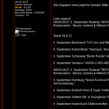
20.02.2012
Letzter Besuch:
Alle Angaben ohne jegliche Gewähr. Bitte vo
Heute
- 01:04
Beiträge: 6363
Benutzte Worte: 1524346
Themen: 78
Liste ergänzt:
ABGESAGT: 3. September Rastede "MOTOR
Restauration - Benzin Junkies & Altblec
Themenstarter
199 / 209
Stand 29.8.22
3. September Bardowick "US Cars and Bike
3. September Eckernförde "Hubraum, Strand
3. September Schleswig "Bunte Runde" (Alte
3. September Samtens "JAPAN CARS MEE
ABGESAGT: 3. September Rastede "MOTOR
Restauration - Benzin Junkies & Altblec
3. September Hamburg "Nissis Kunst auf R
mit Anmeldung !
4. September Eekholt Volvo & Saab-Treffen
4. September Sülfeld Old- & Youngtimer-T
4. September Hartenholm Oldtimertreffen