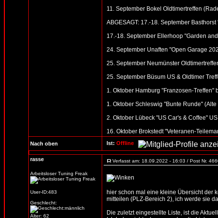
11. September Bokel Oldtimertreffen (Ra
ABGESAGT: 17.-18. September Basthorst 
17.-18. September Ellerhoop "Garden and 
24. September Unaften "Open Garage 2022"
25. September Neumünster Oldtimertreffen
25. September Büsum US & Oldtimer Treff
1. Oktober Hamburg "Franzosen-Treffen" b
1. Oktober Schleswig "Bunte Runde" (Alte S
2. Oktober Lübeck "US Car's & Coffee" US 
16. Oktober Brokstedt "Veteranen-Teilemar
Ist:
Offline
Nach oben
rasse
Verfasst am: 18.09.2022 - 16:03 / Post Nr. 46
Arbeitsloser Tuning Freak
hier schon mal eine kleine Übersicht der
User-ID:483
mitteilen (PLZ-Bereich 2), ich werde sie d
Geschlecht:
Die zuletzt eingestellte Liste, ist die Aktue
Alter: 62