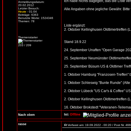
Ich habe nichts dagegen, das die Liste verb
Anmeldungsdatum:
20.02.2012
Letzter Besuch:
Alle Angaben ohne jegliche Gewähr. Bitte vo
Heute
- 01:04
Beiträge: 6363
Benutzte Worte: 1524346
Themen: 78
Liste ergänzt:
2. Oktober Kellinghusen Oldtimertreffen (
Themenstarter
Stand 18.9.22
203 / 209
24. September Unaften "Open Garage 2022"
25. September Neumünster Oldtimertreffen
25. September Büsum US & Oldtimer Treff
1. Oktober Hamburg "Franzosen-Treffen" b
1. Oktober Schleswig "Bunte Runde" (Alte S
2. Oktober Lübeck "US Car's & Coffee" US 
2. Oktober Kellinghusen Oldtimertreffen (
16. Oktober Brokstedt "Veteranen-Teilemar
Ist:
Offline
Nach oben
rasse
Verfasst am: 19.09.2022 - 00:20 / Post Nr. 46