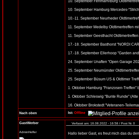
10. September Fehmarn/Burg Oldtimertreff
10. September Hamburg Mercedes-"Strich 
10.-11. September Neurheder Oldtimertreff
11. September Medelby Oldtimertreffen m
11. September Geesthacht Oldtimertreffen 
17.-18. September Basthorst "NORDI CAR 
17.-18. September Ellerhoop "Garden and 
24. September Unaften "Open Garage 2022"
25. September Neumünster Oldtimertreffen
25. September Büsum US & Oldtimer Treff
1. Oktober Hamburg "Franzosen-Treffen" b
1. Oktober Schleswig "Bunte Runde" (Alte S
16. Oktober Brokstedt "Veteranen-Teilemar
Ist:
Offline
Nach oben
GastWerber
Verfasst am: 16.08.2022 - 16:58 / Post Nr. 0
AdminHelfer
Hallo lieber Gast, es freut mich das du d