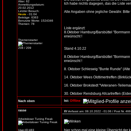
Alter: 62
Ich habe nichts dagegen, das die Liste verb
Anmeldungsdatum:
20.02.2012
Letzter Besuch:
Alle Angaben ohne jegliche Gewähr. Bitte vo
Heute
- 01:04
Beiträge: 6363
Benutzte Worte: 1524346
Themen: 78
Liste ergänzt:
8.Oktober Hamburg/Barsbüttel "Borrmann 
erwünscht !
Themenstarter
208 / 209
Stand 4.10.22
8.Oktober Hamburg/Barsbüttel "Borrmann 
erwünscht !
8. Oktober Schleswig "Bunte Runde" (Alte S
14. Oktober Wees Oldtimertreffen (Birklück
16. Oktober Brokstedt "Veteranen-Teilemar
30. Oktober Rendsburg Allcartreffen (Eider
Ist:
Offline
Nach oben
rasse
Verfasst am: 08.10.2022 - 01:06 / Post Nr. 46
Arbeitsloser Tuning Freak
hier schon mal eine kleine Übersicht der
User-ID:483