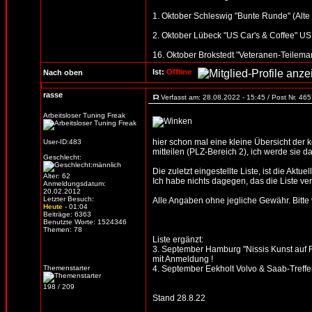
1. Oktober Schleswig "Bunte Runde" (Alte S
2. Oktober Lübeck "US Car's & Coffee" US 
16. Oktober Brokstedt "Veteranen-Teilemar
Ist:
Offline
Nach oben
rasse
Verfasst am: 28.08.2022 - 15:45 / Post Nr. 46
Arbeitsloser Tuning Freak
hier schon mal eine kleine Übersicht der
User-ID:483
mitteilen (PLZ-Bereich 2), ich werde sie d
Geschlecht:
Die zuletzt eingestellte Liste, ist die Aktue
Alter: 62
Ich habe nichts dagegen, das die Liste verb
Anmeldungsdatum:
20.02.2012
Letzter Besuch:
Alle Angaben ohne jegliche Gewähr. Bitte vo
Heute
- 01:04
Beiträge: 6363
Benutzte Worte: 1524346
Themen: 78
Liste ergänzt:
3. September Hamburg "Nissis Kunst auf R
mit Anmeldung !
Themenstarter
4. September Eekholt Volvo & Saab-Treffen
198 / 209
Stand 28.8.22