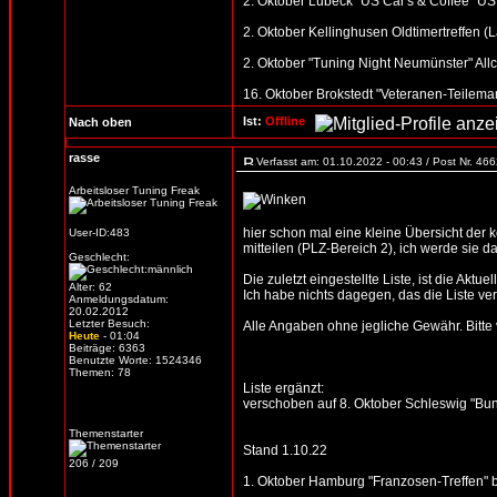
2. Oktober Lübeck "US Car's & Coffee" US 
2. Oktober Kellinghusen Oldtimertreffen (
2. Oktober "Tuning Night Neumünster" All
16. Oktober Brokstedt "Veteranen-Teilemar
Ist:
Offline
Nach oben
rasse
Verfasst am: 01.10.2022 - 00:43 / Post Nr. 46
Arbeitsloser Tuning Freak
hier schon mal eine kleine Übersicht der
User-ID:483
mitteilen (PLZ-Bereich 2), ich werde sie d
Geschlecht:
Die zuletzt eingestellte Liste, ist die Aktue
Alter: 62
Ich habe nichts dagegen, das die Liste verb
Anmeldungsdatum:
20.02.2012
Letzter Besuch:
Alle Angaben ohne jegliche Gewähr. Bitte vo
Heute
- 01:04
Beiträge: 6363
Benutzte Worte: 1524346
Themen: 78
Liste ergänzt:
verschoben auf 8. Oktober Schleswig "Bunte
Themenstarter
Stand 1.10.22
206 / 209
1. Oktober Hamburg "Franzosen-Treffen" b