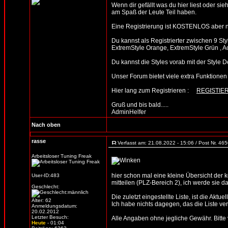
Wenn dir gefällt was du hier liest oder sie
am Spaß der Leute Teil haben.
Eine Registrierung ist KOSTENLOS aber n
Du kannst als Registrierter zwischen 9 St
ExtremStyle Orange, ExtremStyle Grün , A
Du kannst die Styles vorab mit der Sty
Unser Forum bietet viele extra Funktionen un
Hier lang zum Registrieren :
REGISTIE
Gruß und bis bald.....
AdminHelfer
Nach oben
rasse
Verfasst am: 21.08.2022 - 15:06 / Post Nr. 46
Arbeitsloser Tuning Freak
hier schon mal eine kleine Übersicht der
User-ID:483
mitteilen (PLZ-Bereich 2), ich werde sie d
Geschlecht:
Die zuletzt eingestellte Liste, ist die Aktue
Alter: 62
Ich habe nichts dagegen, das die Liste verb
Anmeldungsdatum:
20.02.2012
Letzter Besuch:
Alle Angaben ohne jegliche Gewähr. Bitte vo
Heute
- 01:04