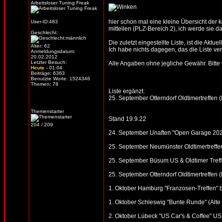
Arbeitsloser Tuning Freak
hier schon mal eine kleine Übersicht der
User-ID:483
mitteilen (PLZ-Bereich 2), ich werde sie d
Geschlecht:
Die zuletzt eingestellte Liste, ist die Aktue
Alter: 62
Ich habe nichts dagegen, das die Liste verb
Anmeldungsdatum:
20.02.2012
Letzter Besuch:
Alle Angaben ohne jegliche Gewähr. Bitte vo
Heute
- 01:04
Beiträge: 6363
Benutzte Worte: 1524346
Themen: 78
Liste ergänzt:
25. September Otterndorf Oldtimertreffen (R
Themenstarter
Stand 19.9.22
204 / 209
24. September Unaften "Open Garage 2022"
25. September Neumünster Oldtimertreffen
25. September Büsum US & Oldtimer Treff
25. September Otterndorf Oldtimertreffen (R
1. Oktober Hamburg "Franzosen-Treffen" b
1. Oktober Schleswig "Bunte Runde" (Alte S
2. Oktober Lübeck "US Car's & Coffee" US 