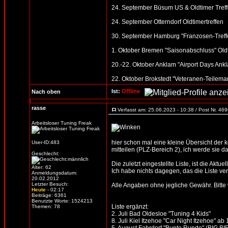
24. September Büsum US & Oldtimer Treff
24. September Otterndorf Oldtimertreffen
30. September Hamburg "Franzosen-Treffen
1. Oktober Bremen "Saisonabschluss" Oldt
20.-22. Oktober Anklam "Airport Days Ankl
22. Oktober Brokstedt "Veteranen-Teilemar
Ist:
Offline
Nach oben
rasse
Verfasst am: 25.06.2023 - 10:38 / Post Nr. 46
Arbeitsloser Tuning Freak
hier schon mal eine kleine Übersicht der
User-ID:483
mitteilen (PLZ-Bereich 2), ich werde sie d
Geschlecht:
Die zuletzt eingestellte Liste, ist die Aktue
Alter: 62
Ich habe nichts dagegen, das die Liste verb
Anmeldungsdatum:
20.02.2012
Letzter Besuch:
Alle Angaben ohne jegliche Gewähr. Bitte vo
Heute
- 02:17
Beiträge: 6361
Benutzte Worte: 1524213
Liste ergänzt:
Themen: 78
2. Juli Bad Oldesloe "Tuning 4 Kids"
8. Juli Kiel Itzehoe "Car Night Itzehoe" ab