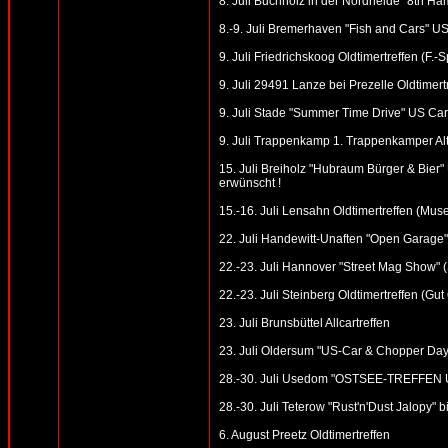
8. Juli Buchholz in der Nordheide "8th Ham
8.-9. Juli Bremerhaven "Fish and Cars" US
9. Juli Friedrichskoog Oldtimertreffen (F.-
9. Juli 29491 Lanze bei Prezelle Oldtimert
9. Juli Stade "Summer Time Drive" US Car 
9. Juli Trappenkamp 1. Trappenkamper Al
15. Juli Breiholz "Hubraum Bürger & Bier" 
erwünscht !
15.-16. Juli Lensahn Oldtimertreffen (Mus
22. Juli Handewitt-Unaften "Open Garage"
22.-23. Juli Hannover "Street Mag Show" 
22.-23. Juli Steinberg Oldtimertreffen (Gu
23. Juli Brunsbüttel Allcartreffen
23. Juli Oldersum "US-Car & Chopper Day
28.-30. Juli Usedom "OSTSEE-TREFFEN U
28.-30. Juli Teterow "Rust'n'Dust Jalopy"
6. August Preetz Oldtimertreffen