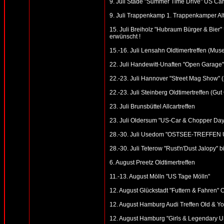
9. Juli Stade "Summer Time Drive" US Car 
9. Juli Trappenkamp 1. Trappenkamper Al
15. Juli Breiholz "Hubraum Bürger & Bier" 
erwünscht !
15.-16. Juli Lensahn Oldtimertreffen (Mus
22. Juli Handewitt-Unaften "Open Garage"
22.-23. Juli Hannover "Street Mag Show" 
22.-23. Juli Steinberg Oldtimertreffen (Gu
23. Juli Brunsbüttel Allcartreffen
23. Juli Oldersum "US-Car & Chopper Day
28.-30. Juli Usedom "OSTSEE-TREFFEN U
28.-30. Juli Teterow "Rust'n'Dust Jalopy"
6. August Preetz Oldtimertreffen
11.-13. August Mölln "US Tage Mölln"
12. August Glückstadt "Futtern & Fahren" 
12. August Hamburg Audi Treffen Old & You
12. August Hamburg "Girls & Legendary US