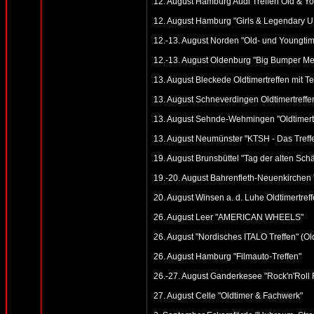
12. August Hamburg Audi Treffen Old & You
12. August Hamburg "Girls & Legendary US
12.-13. August Norden "Old- und Youngtime
12.-13. August Oldenburg "Big Bumper Me
13. August Bleckede Oldtimertreffen mit Te
13. August Schneverdingen Oldtimertreff
13. August Sehnde-Wehmingen "Oldtimer
13. August Neumünster "KTSH - Das Treffen
19. August Brunsbüttel "Tag der alten Schät
19.-20. August Bahrenfleth-Neuenkirchen 
20. August Winsen a. d. Luhe Oldtimertref
26. August Leer "AMERICAN WHEELS"
26. August "Nordisches ITALO Treffen" (O
26. August Hamburg "Filmauto-Treffen"
26.-27. August Ganderkesee "Rock'n'Roll 
27. August Celle "Oldtimer & Fachwerk"