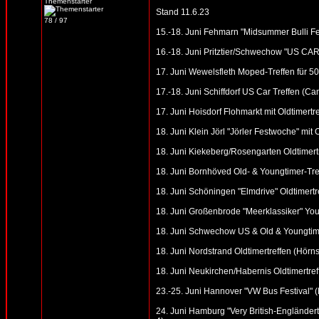
Themenstarter
Stand 11.6.23
78 / 97
15.-18. Juni Fehmarn "Midsummer Bulli Fe
16.-18. Juni Pritztier/Schwechow "US 
17. Juni Wewelsfleth Moped-Treffen für 50
17.-18. Juni Schiffdorf US Car Treffen (Ca
17. Juni Hoisdorf Flohmarkt mit Oldtimertr
18. Juni Klein Jörl "Jörler Festwoche" mit 
18. Juni Kiekeberg/Rosengarten Oldtimertre
18. Juni Bornhöved Old- & Youngtimer-Tre
18. Juni Schöningen "Elmdrive" Oldtimertr
18. Juni Großenbrode "Meerklassiker" You
18. Juni Schwechow US & Old & Youngtim
18. Juni Nordstrand Oldtimertreffen (Hörns
18. Juni Neukirchen/Habernis Oldtimertref
23.-25. Juni Hannover "VW Bus Festival"
24. Juni Hamburg "Very British-Engländer