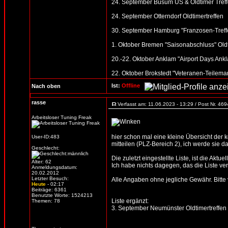
24. September Büsum US & Oldtimer Treff
24. September Otterndorf Oldtimertreffen
30. September Hamburg "Franzosen-Treffen
1. Oktober Bremen "Saisonabschluss" Oldt
20.-22. Oktober Anklam "Airport Days Ankl
22. Oktober Brokstedt "Veteranen-Teilemar
Ist:
Offline
Nach oben
rasse
Verfasst am: 11.06.2023 - 13:29 / Post Nr. 46
Arbeitsloser Tuning Freak
hier schon mal eine kleine Übersicht der
User-ID:483
mitteilen (PLZ-Bereich 2), ich werde sie d
Geschlecht:
Die zuletzt eingestellte Liste, ist die Aktue
Alter: 62
Ich habe nichts dagegen, das die Liste verb
Anmeldungsdatum:
20.02.2012
Letzter Besuch:
Alle Angaben ohne jegliche Gewähr. Bitte vo
Heute
- 02:17
Beiträge: 6361
Benutzte Worte: 1524213
Liste ergänzt:
Themen: 78
3. September Neumünster Oldtimertreffen 