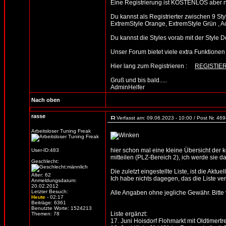
Eine Registrierung ist KOSTENLOS aber n
Du kannst als Registrierter zwischen 9 St
ExtremStyle Orange, ExtremStyle Grün , A
Du kannst die Styles vorab mit der Sty
Unser Forum bietet viele extra Funktionen un
Hier lang zum Registrieren :
REGISTIE
Gruß und bis bald.....
AdminHelfer
Nach oben
rasse
Verfasst am: 09.06.2023 - 10:00 / Post Nr. 46
Arbeitsloser Tuning Freak
hier schon mal eine kleine Übersicht der
User-ID:483
mitteilen (PLZ-Bereich 2), ich werde sie d
Geschlecht:
Die zuletzt eingestellte Liste, ist die Aktue
Alter: 62
Ich habe nichts dagegen, das die Liste verb
Anmeldungsdatum:
20.02.2012
Letzter Besuch:
Alle Angaben ohne jegliche Gewähr. Bitte vo
Heute
- 02:17
Beiträge: 6361
Benutzte Worte: 1524213
Liste ergänzt:
Themen: 78
17. Juni Hoisdorf Flohmarkt mit Oldtimertr