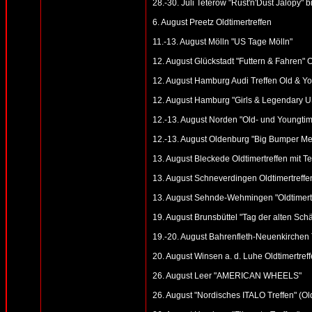
28.-30. Juli Teterow "Rust'n'Dust Jalopy"
6. August Preetz Oldtimertreffen
11.-13. August Mölln "US Tage Mölln"
12. August Glückstadt "Futtern & Fahren" 
12. August Hamburg Audi Treffen Old & You
12. August Hamburg "Girls & Legendary US
12.-13. August Norden "Old- und Youngtime
12.-13. August Oldenburg "Big Bumper Me
13. August Bleckede Oldtimertreffen mit Te
13. August Schneverdingen Oldtimertreff
13. August Sehnde-Wehmingen "Oldtimer
19. August Brunsbüttel "Tag der alten Schät
19.-20. August Bahrenfleth-Neuenkirchen 
20. August Winsen a. d. Luhe Oldtimertref
26. August Leer "AMERICAN WHEELS"
26. August "Nordisches ITALO Treffen" (O