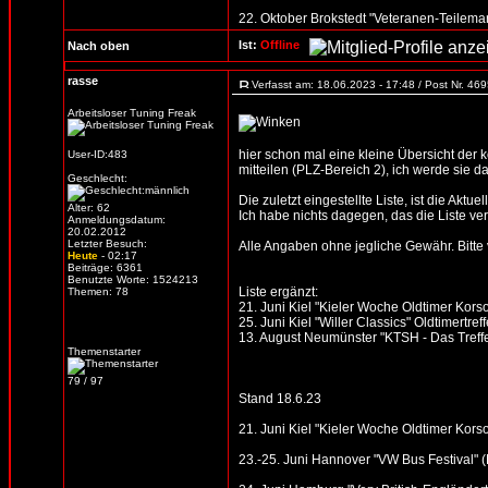
22. Oktober Brokstedt "Veteranen-Teilemar
Ist:
Offline
Nach oben
rasse
Verfasst am: 18.06.2023 - 17:48 / Post Nr. 46
Arbeitsloser Tuning Freak
hier schon mal eine kleine Übersicht der
User-ID:483
mitteilen (PLZ-Bereich 2), ich werde sie d
Geschlecht:
Die zuletzt eingestellte Liste, ist die Aktue
Alter: 62
Ich habe nichts dagegen, das die Liste verb
Anmeldungsdatum:
20.02.2012
Letzter Besuch:
Alle Angaben ohne jegliche Gewähr. Bitte vo
Heute
- 02:17
Beiträge: 6361
Benutzte Worte: 1524213
Liste ergänzt:
Themen: 78
21. Juni Kiel "Kieler Woche Oldtimer Korso
25. Juni Kiel "Willer Classics" Oldtimertre
13. August Neumünster "KTSH - Das Treffen
Themenstarter
79 / 97
Stand 18.6.23
21. Juni Kiel "Kieler Woche Oldtimer Korso
23.-25. Juni Hannover "VW Bus Festival"