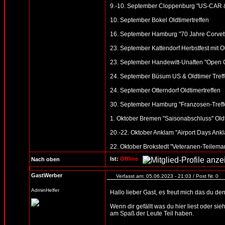
9.-10. September Cloppenburg "US-CAR & H
10. September Bokel Oldtimertreffen
16. September Hamburg "70 Jahre Corvett
23. September Kattendorf Herbstfest mit Ol
23. September Handewitt-Unaften "Open G
24. September Büsum US & Oldtimer Treff
24. September Otterndorf Oldtimertreffen
30. September Hamburg "Franzosen-Treffen
1. Oktober Bremen "Saisonabschluss" Oldt
20.-22. Oktober Anklam "Airport Days Ankl
22. Oktober Brokstedt "Veteranen-Teilemar
Ist:
Offline
Nach oben
GastWerber
Verfasst am: 05.06.2023 - 21:03 / Post Nr. 0
AdminHelfer
Hallo lieber Gast, es freut mich das du d
Wenn dir gefällt was du hier liest oder sie
am Spaß der Leute Teil haben.