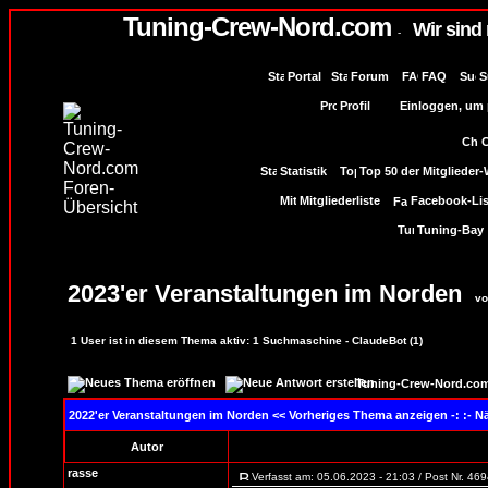
Tuning-Crew-Nord.com
Wir sind
-
Portal
Forum
FAQ
S
Profil
Einloggen, um p
Statistik
Top 50 der Mitglieder
Mitgliederliste
Facebook-Lis
Tuning-Bay
2023'er Veranstaltungen im Norden
vo
1
User ist in diesem Thema aktiv:
1
Suchmaschine - ClaudeBot (1)
Tuning-Crew-Nord.com
2022'er Veranstaltungen im Norden
<< Vorheriges Thema anzeigen -: :- 
Autor
rasse
Verfasst am: 05.06.2023 - 21:03 / Post Nr. 46