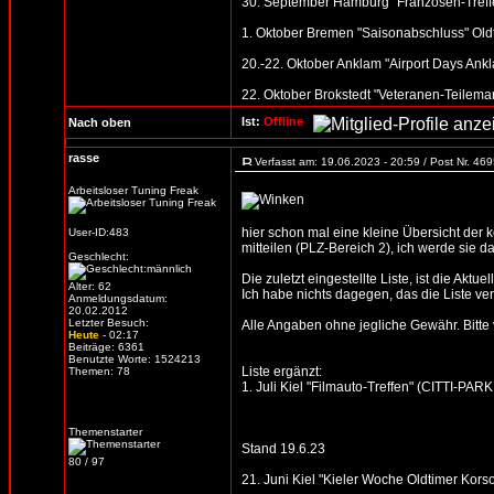
30. September Hamburg "Franzosen-Treffen
1. Oktober Bremen "Saisonabschluss" Oldt
20.-22. Oktober Anklam "Airport Days Ankl
22. Oktober Brokstedt "Veteranen-Teilemar
Ist:
Offline
Nach oben
rasse
Verfasst am: 19.06.2023 - 20:59 / Post Nr. 46
Arbeitsloser Tuning Freak
hier schon mal eine kleine Übersicht der
User-ID:483
mitteilen (PLZ-Bereich 2), ich werde sie d
Geschlecht:
Die zuletzt eingestellte Liste, ist die Aktue
Alter: 62
Ich habe nichts dagegen, das die Liste verb
Anmeldungsdatum:
20.02.2012
Letzter Besuch:
Alle Angaben ohne jegliche Gewähr. Bitte vo
Heute
- 02:17
Beiträge: 6361
Benutzte Worte: 1524213
Liste ergänzt:
Themen: 78
1. Juli Kiel "Filmauto-Treffen" (CITTI-PARK
Themenstarter
Stand 19.6.23
80 / 97
21. Juni Kiel "Kieler Woche Oldtimer Korso