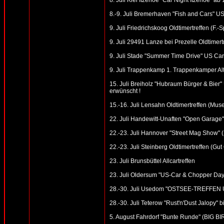
8. Juli Kiel Itzehoe "Car Night Itzehoe" ab
8.-9. Juli Bremerhaven "Fish and Cars" US
9. Juli Friedrichskoog Oldtimertreffen (F.-
9. Juli 29491 Lanze bei Prezelle Oldtimert
9. Juli Stade "Summer Time Drive" US Car 
9. Juli Trappenkamp 1. Trappenkamper Al
15. Juli Breiholz "Hubraum Bürger & Bier" 
erwünscht !
15.-16. Juli Lensahn Oldtimertreffen (Mus
22. Juli Handewitt-Unaften "Open Garage"
22.-23. Juli Hannover "Street Mag Show" 
22.-23. Juli Steinberg Oldtimertreffen (Gu
23. Juli Brunsbüttel Allcartreffen
23. Juli Oldersum "US-Car & Chopper Day
28.-30. Juli Usedom "OSTSEE-TREFFEN U
28.-30. Juli Teterow "Rust'n'Dust Jalopy"
5. August Fahrdorf "Bunte Runde" (BIG B