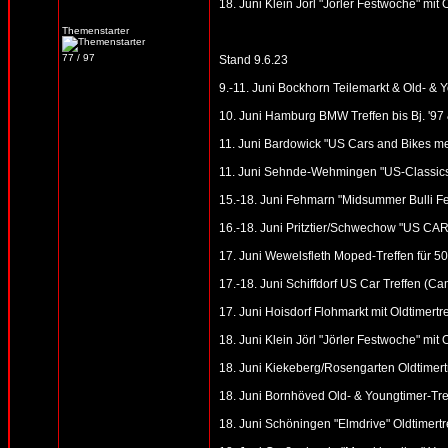
18. Juni Klein Jörl "Jörler Festwoche" mit 
Themenstarter
77 / 97
Stand 9.6.23
9.-11. Juni Bockhorn Teilemarkt & Old- & Yo
10. Juni Hamburg BMW Treffen bis Bj. '97
11. Juni Bardowick "US Cars and Bikes mee
11. Juni Sehnde-Wehmingen "US-Classics 
15.-18. Juni Fehmarn "Midsummer Bulli Fe
16.-18. Juni Pritztier/Schwechow "US 
17. Juni Wewelsfleth Moped-Treffen für 50
17.-18. Juni Schiffdorf US Car Treffen (Ca
17. Juni Hoisdorf Flohmarkt mit Oldtimertr
18. Juni Klein Jörl "Jörler Festwoche" mit 
18. Juni Kiekeberg/Rosengarten Oldtimertre
18. Juni Bornhöved Old- & Youngtimer-Tre
18. Juni Schöningen "Elmdrive" Oldtimertr