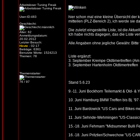
Arbeitsloser Tuning Freak
hier schon mal eine kleine Übersicht der
User-ID:483
mitteilen (PLZ-Bereich 2), ich werde sie d
Geschlecht:
Die zuletzt eingestellte Liste, ist die Aktue
Alter: 62
Ich habe nichts dagegen, das die Liste verb
Anmeldungsdatum:
20.02.2012
Letzter Besuch:
Alle Angaben ohne jegliche Gewähr. Bitte vo
Heute
- 02:17
Beiträge: 6361
Benutzte Worte: 1524213
Liste ergänzt:
Themen: 78
3. September Krempe Oldtimertreffen (Am
3. September Hartenholm Oldtimertreffen
Themenstarter
76 / 97
Stand 5.6.23
9.-11. Juni Bockhorn Teilemarkt & Old- & Yo
10. Juni Hamburg BMW Treffen bis Bj. '97
11. Juni Bardowick "US Cars and Bikes mee
11. Juni Sehnde-Wehmingen "US-Classics 
15.-18. Juni Fehmarn "Midsummer Bulli Fe
16.-18. Juni Pritztier/Schwechow "US 