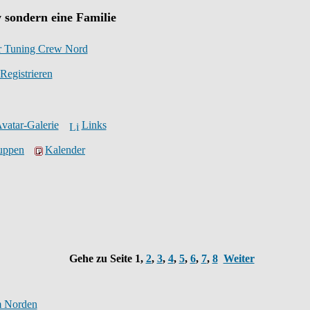
 sondern eine Familie
r Tuning Crew Nord
Registrieren
vatar-Galerie
Links
ruppen
Kalender
Gehe zu Seite
1
,
2
,
3
,
4
,
5
,
6
,
7
,
8
Weiter
m Norden