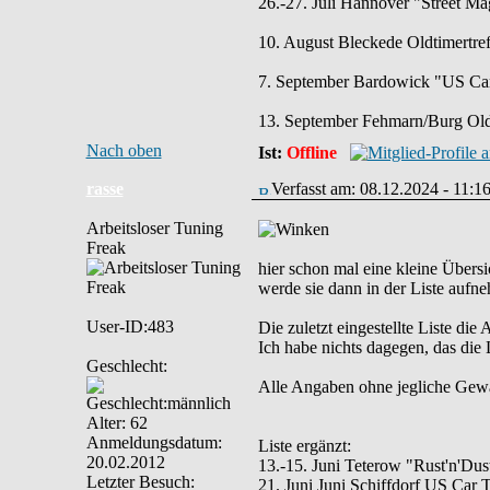
26.-27. Juli Hannover "Street M
10. August Bleckede Oldtimertref
7. September Bardowick "US Cars
13. September Fehmarn/Burg Oldt
Nach oben
Ist:
Offline
rasse
Verfasst am: 08.12.2024 - 11:1
Arbeitsloser Tuning
Freak
hier schon mal eine kleine Übers
werde sie dann in der Liste aufn
User-ID:483
Die zuletzt eingestellte Liste die
Ich habe nichts dagegen, das die L
Geschlecht:
Alle Angaben ohne jegliche Gewähr
Alter: 62
Anmeldungsdatum:
Liste ergänzt:
20.02.2012
13.-15. Juni Teterow "Rust'n'Dus
Letzter Besuch:
21. Juni Juni Schiffdorf US Car T