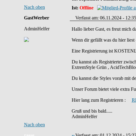
Nach oben
Ist:
Offline
GastWerber
Verfasst am: 06.11.2024 - 12:35
AdminHelfer
Hallo lieber Gast, es freut mich 
Wenn dir gefällt was du hier liest
Eine Registrierung ist KOSTENL
Du kannst als Registrierter zwis
ExtremStyle Grün , AcidTechBloo
Du kannst die Styles vorab mit
Unser Forum bietet viele extra Fun
Hier lang zum Registrieren :
R
Gruß und bis bald.....
AdminHelfer
Nach oben
rasse
Verfasst am: 01.12.2024 - 15:2