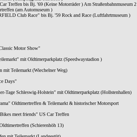
ar Treffen bis Bj. '69 (Keine Motorräder ) Am Straßenbahnmuseum 2
rtreffen (am Automuseum )
RFIELD Club Race" bis Bj. '59 Rock and Race (Luftfahrtmuseum )
 Classic Motor Show"
eilemarkt" mit Oldtimerparkplatz (Speedwaystadion )
fen mit Teilemarkt (Wiechelner Weg)
ce Days"
r-Tage Schleswig-Holstein" mit Oldtimerparkplatz (Hollstenhallen)
ama" Oldtimertreffen & Teilemarkt & historischer Motorsport
Bikes meet friends" US Car Treffen
Oldtimertreffen (Schierenhöh 13)
ffen mit Teilemarkt (Landgestüt)