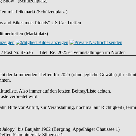
ag Show" (Schützenplatz)
fen mit Teilemarkt (Schützenplatz )
 and Bikes meet friends" US Car Treffen
imertreffen (Marktplatz)
6 / Post Nr. 47636
Titel: Re: 2025'er Veranstaltungen im Norden
icht der kommenden Treffen für 2025 (ohne jegliche Gewähr) ,ihr könnt
ehmen.
 Aktuellste. Also immer auf den letzten Beitrag/Liste achten.
iste verbreitet wird.
. Bitte vor Antritt, zur Veranstaltung, nochmal auf Richtigkeit (Termi
t Jalopy" bis Baujahr 1962 (Bergring, Appelhäger Chaussee 1)
reffen (Campingplatz Silbersee )