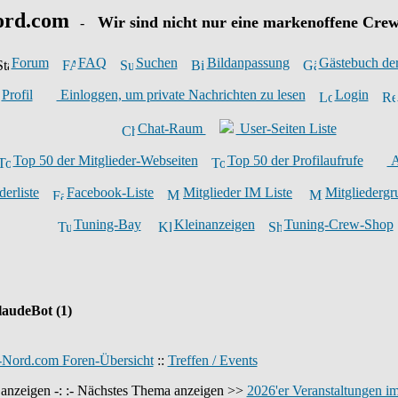
ord.com
Wir sind nicht nur eine markenoffene Crew
-
Forum
FAQ
Suchen
Bildanpassung
Gästebuch de
Profil
Einloggen, um private Nachrichten zu lesen
Login
Chat-Raum
User-Seiten Liste
Top 50 der Mitglieder-Webseiten
Top 50 der Profilaufrufe
A
derliste
Facebook-Liste
Mitglieder IM Liste
Mitgliederg
Tuning-Bay
Kleinanzeigen
Tuning-Crew-Shop
audeBot (1)
Nord.com Foren-Übersicht
::
Treffen / Events
anzeigen -: :- Nächstes Thema anzeigen >>
2026'er Veranstaltungen i