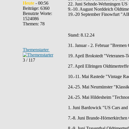
Heute
- 00:56
22. Juni Sehnde-Wehmingen US C
Beiträge: 6360
9.-10. August Norddeich Oldtime
Benutzte Worte:
19.-20 September Finowfurt "AI
1524086
Themen: 78
Stand: 8.12.24
31. Januar - 2. Februar "Bremen
Themenstarter
19. April Brokstedt "Veteranen-T
3 / 117
27. April Ellringen Oldtimertref
10.-11. Mai Rastede "Vintage Ra
24.-25. Mai Neumünster "Klassike
24.-25. Mai Hildesheim "Technor
1. Juni Bardowick "US Cars and 
7.-8. Juni Brande-Hörnerkirchen 
8.-9. Juni Traventhal Oldtimertre