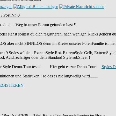
 / Post Nr. 0
das du den Weg in unser Forum gefunden hast !!
 oder siehst solltest du dich registrieren, nach wenigen Klicks gehörst
OS aber nicht SINNLOS denn im Kreise unserer ForenFamilie ist nie
chen 9 Styles wählen, ExtremStyle Rot, ExtremStyle Gelb, ExtremStyl
d, AcidTechTiger oder dem Standard Style subSilver !
 der Style Demo-Tour testen. Hier geht es zur Demo Tour:
Styles 
ktionen und Statistiken ! so das es nie langweilig wird........
EGISTIEREN
2 / Post Nr. 47628
Titel: Re: 2025'er Veranstaltungen im Norden