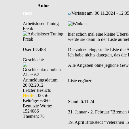
Autor
rasse
Verfasst am: 06.11.2024 - 12:3
Arbeitsloser Tuning
Freak
hier schon mal eine kleine Übers
werde sie dann in der Liste aufn
User-ID:483
Die zuletzt eingestellte Liste die
Ich habe nichts dagegen, das die L
Geschlecht:
Alle Angaben ohne jegliche Gewähr
Alter: 62
Anmeldungsdatum:
Liste ergänzt:
20.02.2012
Letzter Besuch:
Heute
- 00:56
Beiträge: 6360
Stand: 6.11.24
Benutzte Worte:
1524086
31. Januar - 2. Februar "Bremen
Themen: 78
19. April Brokstedt "Veteranen-T