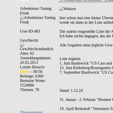
Arbeitsloser Tuning
Freak
hier schon mal eine kleine Übers
werde sie dann in der Liste aufn
User-ID:483
Die zuletzt eingestellte Liste die
Ich habe nichts dagegen, das die L
Geschlecht:
Alle Angaben ohne jegliche Gewähr
Alter: 62
Anmeldungsdatum:
Liste ergänzt:
20.02.2012
1. Juni Bardowick "US Cars and 
Letzter Besuch:
15. Juni Kiekeberg/Rosengarten O
Heute
- 00:56
7. September Bardowick "US Cars
Beiträge: 6360
Benutzte Worte:
1524086
Themen: 78
Stand: 1.12.24
31. Januar - 2. Februar "Bremen
19. April Brokstedt "Veteranen-T
Themenstarter