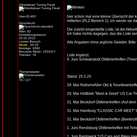
Arbeitsloser Tuning Freak
hier schon mal eine kleine Übersicht der
User-ID:483
mitteilen (PLZ-Bereich 2), ich werde sie d
Geschlecht:
Die zuletzt eingestellte Liste, ist die Aktue
Alter: 62
Ich habe nichts dagegen, das die Liste verb
Anmeldungsdatum:
20.02.2012
Letzter Besuch:
Alle Angaben ohne jegliche Gewähr. Bitte vo
Heute
- 00:25
Beiträge: 6362
Benutzte Worte: 1524317
Liste ergänzt:
Themen: 78
9. Juni Schwabstedt Oldtimertreffen (Tre
Themenstarter
Stand: 25.5.25
76 / 117
29. Mai Rethem/Aller Old & Yountimertref
29. Mai Hüttblek "Meet & Greet" US Car Tre
31. Mai Beckdorf Oldtimertreffen (Auf dem
31. Mai Hamburg "CLASSIC CAR MEET" Oldt
31. Mai Beckdorf Oldtimertreffen (Beekho
1. Juni Rendsburg Oldtimertreffen mit T
1. Juni Bardowick "US Cars and Bikes mee