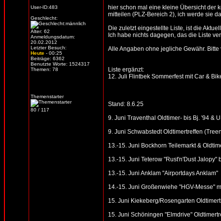
hier schon mal eine kleine Übersicht der
User-ID:483
mitteilen (PLZ-Bereich 2), ich werde sie d
Geschlecht:
Die zuletzt eingestellte Liste, ist die Aktue
Alter: 62
Ich habe nichts dagegen, das die Liste verb
Anmeldungsdatum:
20.02.2012
Letzter Besuch:
Alle Angaben ohne jegliche Gewähr. Bitte vo
Heute
- 00:25
Beiträge: 6362
Benutzte Worte: 1524317
Liste ergänzt:
Themen: 78
12. Juli Flintbek Sommerfest mit Car & Bik
Themenstarter
Stand: 8.6.25
80 / 117
9. Juni Traventhal Oldtimer- bis Bj. '94 & 
9. Juni Schwabstedt Oldtimertreffen (Tre
13.-15. Juni Bockhorn Teilemarkt & Oldtime
13.-15. Juni Teterow "Rust'n'Dust Jalopy"
13.-15. Juni Anklam "Airportdays Anklam"
14.-15. Juni Großenwiehe "HGV-Messe" mit
15. Juni Kiekeberg/Rosengarten Oldtimertr
15. Juni Schöningen "Elmdrive" Oldtimertr