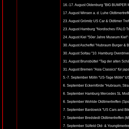
16.-17. August Oldenburg "BIG BUMPER 
17. August Winsen a. d. Luhe Oldtimertref
23. August Grömitz US Car & Oldtimer Treffe
23. August Hamburg "Nordisches ITALO Tref
24. August Kiel "50er Jahre Museum Kiel" 
30. August Ascheffel "Hubraum Burger & B
30. August Soltau "10. Hamburg Overdrive"
31. August Brunsbüttel "Tag der alten Schät
31. August Bremen "Asia Classics" für ja
5.-7. September Mölln "US-Tage Mölln" US
6. September Eckernförde "Hubraum, Stran
6. September Hamburg Mercedes SL Modell
6. September Wohlde Oldtimertreffen (Spor
7. September Bardowick "US Cars and Bik
7. September Bredstedt Oldtimertreffen (Mar
7. September Sülfeld Old- & Youngtimertre