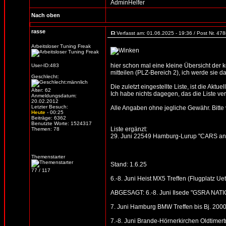
AdminHelfer
Nach oben
rasse
Verfasst am: 01.06.2025 - 19:36 / Post Nr. 47
Arbeitsloser Tuning Freak
hier schon mal eine kleine Übersicht der
User-ID:483
mitteilen (PLZ-Bereich 2), ich werde sie d
Geschlecht:
Die zuletzt eingestellte Liste, ist die Aktue
Alter: 62
Ich habe nichts dagegen, das die Liste verb
Anmeldungsdatum:
20.02.2012
Letzter Besuch:
Alle Angaben ohne jegliche Gewähr. Bitte vo
Heute
- 00:25
Beiträge: 6362
Benutzte Worte: 1524317
Liste ergänzt:
Themen: 78
29. Juni 22549 Hamburg-Lurup "CARS an
Themenstarter
Stand: 1.6.25
77 / 117
6.-8. Juni Heist MX5 Treffen (Flugplatz Ue
ABGESAGT: 6.-8. Juni Ilsede "GSRA NATIO
7. Juni Hamburg BMW Treffen bis Bj. 2000
7.-8. Juni Brande-Hörnerkirchen Oldtimert