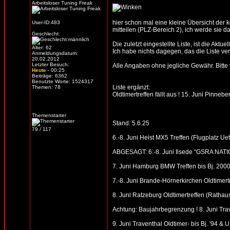
Arbeitsloser Tuning Freak
hier schon mal eine kleine Übersicht der
User-ID:483
mitteilen (PLZ-Bereich 2), ich werde sie d
Geschlecht:
Die zuletzt eingestellte Liste, ist die Aktue
Alter: 62
Ich habe nichts dagegen, das die Liste verb
Anmeldungsdatum:
20.02.2012
Letzter Besuch:
Alle Angaben ohne jegliche Gewähr. Bitte vo
Heute
- 00:25
Beiträge: 6362
Benutzte Worte: 1524317
Liste ergänzt:
Themen: 78
Oldtimertreffen fällt aus ! 15. Juni Pin
Themenstarter
Stand: 5.6.25
79 / 117
6.-8. Juni Heist MX5 Treffen (Flugplatz Ue
ABGESAGT: 6.-8. Juni Ilsede "GSRA NATIO
7. Juni Hamburg BMW Treffen bis Bj. 2000
7.-8. Juni Brande-Hörnerkirchen Oldtimert
8. Juni Ratzeburg Oldtimertreffen (Rathaus
Achtung: Baujahrbegrenzung ! 8. Juni Trave
9. Juni Traventhal Oldtimer- bis Bj. '94 & 