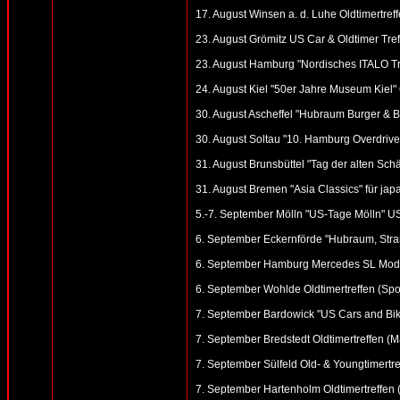
17. August Winsen a. d. Luhe Oldtimertref
23. August Grömitz US Car & Oldtimer Treffe
23. August Hamburg "Nordisches ITALO Tref
24. August Kiel "50er Jahre Museum Kiel" 
30. August Ascheffel "Hubraum Burger & B
30. August Soltau "10. Hamburg Overdrive"
31. August Brunsbüttel "Tag der alten Schät
31. August Bremen "Asia Classics" für ja
5.-7. September Mölln "US-Tage Mölln" US
6. September Eckernförde "Hubraum, Stran
6. September Hamburg Mercedes SL Modell
6. September Wohlde Oldtimertreffen (Spor
7. September Bardowick "US Cars and Bik
7. September Bredstedt Oldtimertreffen (Mar
7. September Sülfeld Old- & Youngtimertre
7. September Hartenholm Oldtimertreffen