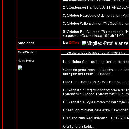
27. September Hamburg Alt FRANZOSEN-T
3. Oktober Ratzeburg Oldtimertreffen (Mark
3. Oktober Willenscharen "Alt-Opel-Treffen"
5. Oktober Reußenköge "Saisonende of No
vergessen (Cecilienkoog 19 ) ab 11.00
Ist:
Offline
Nach oben
GastWerber
Verfasst am: 25.05.2025 - 10:46 / Post Nr. 0
AdminHelfer
Hallo lieber Gast, es freut mich das du d
Wenn dir gefällt was du hier liest oder sie
am Spaß der Leute Teil haben.
Eine Registrierung ist KOSTENLOS aber n
Du kannst als Registrierter zwischen 9 St
ExtremStyle Orange, ExtremStyle Grün , A
Du kannst die Styles vorab mit der Sty
Unser Forum bietet viele extra Funktionen un
Hier lang zum Registrieren :
REGISTIE
Gruß und bis bald.....