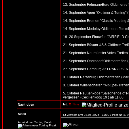
13. September Fehmarn/Burg Oldtimertreff
14. September Apen "Oldtimer & Tuning" (M
14. September Bremen "Classic Meeting &
14. September Medelby Oldtimertreffen m
19.-20 September Finowfurt "AIRFIELD Clu
21. September Büsum US & Oldtimer Treff
21. September Neumünster Volvo-Treffen n
21. September Otterndorf Oldtimertreffen (R
27. September Hamburg Alt FRANZOSEN-T
3. Oktober Ratzeburg Oldtimertreffen (Mark
3. Oktober Willenscharen "Alt-Opel-Treffen"
5. Oktober Reußenköge "Saisonende of No
vergessen (Cecilienkoog 19 ) ab 11.00
Ist:
Offline
Nach oben
rasse
Verfasst am: 08.06.2025 - 11:09 / Post Nr. 47
Arbeitsloser Tuning Freak