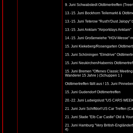
9. Juni Schwabstedt Oldtimertreffen (Tre
13.-15. Juni Bockhorn Teilemarkt & Oldtime
13.-15. Juni Teterow "Rust'n'Dust Jalopy"
13.-15. Juni Anklam "Airportdays Anklam"
14.-15. Juni Großenwiehe "HGV-Messe" mit
15. Juni Kiekeberg/Rosengarten Oldtimertr
15. Juni Schöningen "Elmdrive" Oldtimertr
15. Juni Neukirchen/Habernis Oldtimertref
15. Juni Bremen "Offenes Classic Meeting 
Wanderer 15 Jahre ) (Schuppen 1 )
Oldtimertreffen fällt aus ! 15. Juni Pin
15. Juni Gudendorf Oldtimertreffen
20.-22. Juni Ludwigslust "US CARS WEE
21. Juni Juni Schiffdorf US Car Treffen (C
21. Juni Stade "Elb Car Castle" Old & Youn
21. Juni Hamburg "Very British-Engländer
4)