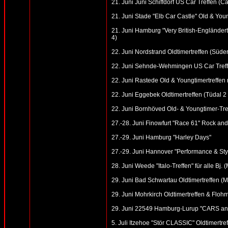
21. Juni Juni Schiffdorf US Car Treffen (C
21. Juni Stade "Elb Car Castle" Old & Youn
21. Juni Hamburg "Very British-Engländer
4)
22. Juni Nordstrand Oldtimertreffen (Süde
22. Juni Sehnde-Wehmingen US Car Treff
22. Juni Rastede Old & Youngtimertreffen 
22. Juni Eggebek Oldtimertreffen (Tüdal 2 
22. Juni Bornhöved Old- & Youngtimer-Tre
27.-28. Juni Finowfurt "Race 61" Rock an
27.-29. Juni Hamburg "Harley Days"
27.-29. Juni Hannover "Performance & St
28. Juni Weede "Italo-Treffen" für alle Bj. (
29. Juni Bad Schwartau Oldtimertreffen (Ma
29. Juni Mohrkirch Oldtimertreffen & Flohm
29. Juni 22549 Hamburg-Lurup "CARS an
5. Juli Itzehoe "Stör CLASSIC" Oldtimertre