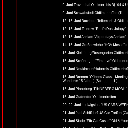
9. Juni Traventhal Oldtimer- bis Bj. '94 & 
9. Juni Schwabstedt Oldtimertreffen (Tre
13.-15. Juni Bockhorn Teilemarkt & Oldtime
13.-15. Juni Teterow "Rust'n'Dust Jalopy"
13.-15. Juni Anklam "Airportdays Anklam"
14.-15. Juni Großenwiehe "HGV-Messe" mit
15. Juni Kiekeberg/Rosengarten Oldtimertr
15. Juni Schöningen "Elmdrive" Oldtimertr
15. Juni Neukirchen/Habernis Oldtimertref
15. Juni Bremen "Offenes Classic Meeting 
Wanderer 15 Jahre ) (Schuppen 1 )
15. Juni Pinneberg "PINNEBERG MOBIL" Ol
15. Juni Gudendorf Oldtimertreffen
20.-22. Juni Ludwigslust "US CARS WEE
21. Juni Juni Schiffdorf US Car Treffen (C
21. Juni Stade "Elb Car Castle" Old & Youn