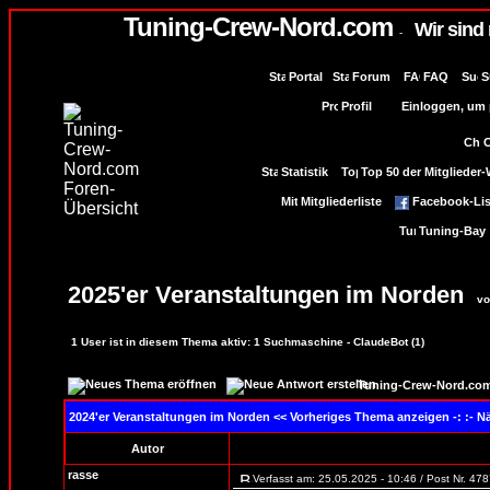
Tuning-Crew-Nord.com
Wir sind
-
Portal
Forum
FAQ
S
Profil
Einloggen, um p
Statistik
Top 50 der Mitglieder
Mitgliederliste
Facebook-Lis
Tuning-Bay
2025'er Veranstaltungen im Norden
vo
1
User ist in diesem Thema aktiv:
1
Suchmaschine - ClaudeBot (1)
Tuning-Crew-Nord.com
2024'er Veranstaltungen im Norden
<< Vorheriges Thema anzeigen -: :- 
Autor
rasse
Verfasst am: 25.05.2025 - 10:46 / Post Nr. 47