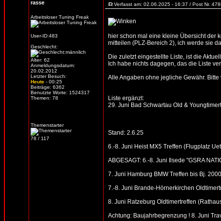
rasse
Verfasst am: 02.06.2025 - 16:37 / Post Nr. 47
Arbeitsloser Tuning Freak
hier schon mal eine kleine Übersicht der
User-ID:483
mitteilen (PLZ-Bereich 2), ich werde sie d
Geschlecht:
Die zuletzt eingestellte Liste, ist die Aktue
Alter: 62
Ich habe nichts dagegen, das die Liste verb
Anmeldungsdatum:
20.02.2012
Letzter Besuch:
Alle Angaben ohne jegliche Gewähr. Bitte vo
Heute
- 00:25
Beiträge: 6362
Benutzte Worte: 1524317
Liste ergänzt:
Themen: 78
29. Juni Bad Schwartau Old & Youngtimertr
Themenstarter
Stand: 2.6.25
78 / 117
6.-8. Juni Heist MX5 Treffen (Flugplatz Ue
ABGESAGT: 6.-8. Juni Ilsede "GSRA NATIO
7. Juni Hamburg BMW Treffen bis Bj. 2000
7.-8. Juni Brande-Hörnerkirchen Oldtimert
8. Juni Ratzeburg Oldtimertreffen (Rathaus
Achtung: Baujahrbegrenzung ! 8. Juni Trave