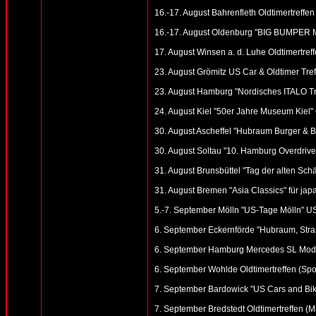
16.-17. August Bahrenfleth Oldtimertreffen 
16.-17. August Oldenburg "BIG BUMPER 
17. August Winsen a. d. Luhe Oldtimertref
23. August Grömitz US Car & Oldtimer Treffe
23. August Hamburg "Nordisches ITALO Tref
24. August Kiel "50er Jahre Museum Kiel" 
30. August Ascheffel "Hubraum Burger & B
30. August Soltau "10. Hamburg Overdrive"
31. August Brunsbüttel "Tag der alten Schät
31. August Bremen "Asia Classics" für ja
5.-7. September Mölln "US-Tage Mölln" US
6. September Eckernförde "Hubraum, Stran
6. September Hamburg Mercedes SL Modell
6. September Wohlde Oldtimertreffen (Spor
7. September Bardowick "US Cars and Bik
7. September Bredstedt Oldtimertreffen (Mar