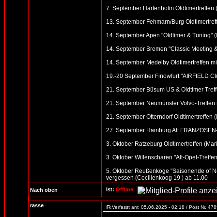
7. September Hartenholm Oldtimertreffen
13. September Fehmarn/Burg Oldtimertreff
14. September Apen "Oldtimer & Tuning" (M
14. September Bremen "Classic Meeting &
14. September Medelby Oldtimertreffen m
19.-20 September Finowfurt "AIRFIELD Clu
21. September Büsum US & Oldtimer Treff
21. September Neumünster Volvo-Treffen n
21. September Otterndorf Oldtimertreffen (R
27. September Hamburg Alt FRANZOSEN-T
3. Oktober Ratzeburg Oldtimertreffen (Mark
3. Oktober Willenscharen "Alt-Opel-Treffen"
5. Oktober Reußenköge "Saisonende of No
vergessen (Cecilienkoog 19 ) ab 11.00
Ist:
Offline
Nach oben
rasse
Verfasst am: 05.06.2025 - 02:18 / Post Nr. 47