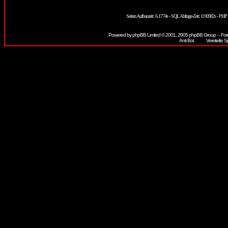
Seiten Aufbauzeit: 6.1774s - SQL Abfrage-Zeit: 0.90982s - PH
Powered by
phpBB
Limited © 2001, 2005 phpBB Group - - For
Vereitelte S