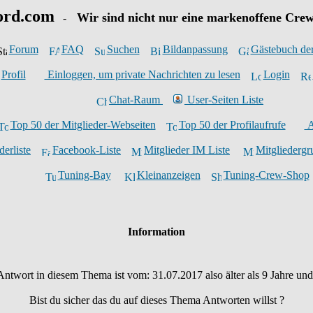
ord.com
Wir sind nicht nur eine markenoffene Crew
-
Forum
FAQ
Suchen
Bildanpassung
Gästebuch de
Profil
Einloggen, um private Nachrichten zu lesen
Login
Chat-Raum
User-Seiten Liste
Top 50 der Mitglieder-Webseiten
Top 50 der Profilaufrufe
A
derliste
Facebook-Liste
Mitglieder IM Liste
Mitgliederg
Tuning-Bay
Kleinanzeigen
Tuning-Crew-Shop
Information
 Antwort in diesem Thema ist vom: 31.07.2017 also älter als 9 Jahre un
Bist du sicher das du auf dieses Thema Antworten willst ?