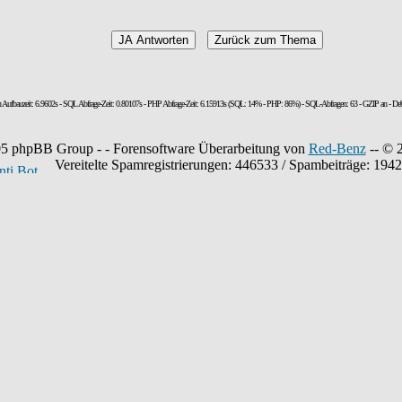
n Aufbauzeit: 6.9602s - SQL Abfrage-Zeit: 0.80107s - PHP Abfrage-Zeit: 6.15913s (SQL: 14% - PHP: 86%) - SQL-Abfragen: 63 - GZIP an - De
5 phpBB Group - - Forensoftware Überarbeitung von
Red-Benz
-- © 
Vereitelte Spamregistrierungen: 446533 / Spambeiträge: 194