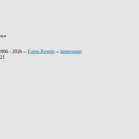
bug an
2006 - 2026 --
Foren-Regeln
--
Impressum
221