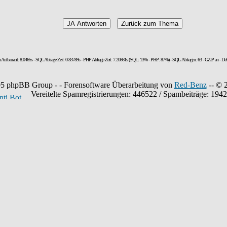
n Aufbauzeit: 8.0465s - SQL Abfrage-Zeit: 0.83789s - PHP Abfrage-Zeit: 7.20861s (SQL: 13% - PHP: 87%) - SQL-Abfragen: 63 - GZIP an - De
5 phpBB Group - - Forensoftware Überarbeitung von
Red-Benz
-- © 
Vereitelte Spamregistrierungen: 446522 / Spambeiträge: 194