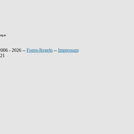
bug an
2006 - 2026 --
Foren-Regeln
--
Impressum
221