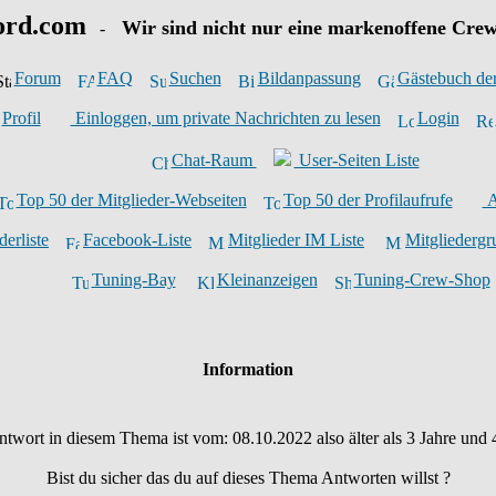
ord.com
Wir sind nicht nur eine markenoffene Crew
-
Forum
FAQ
Suchen
Bildanpassung
Gästebuch de
Profil
Einloggen, um private Nachrichten zu lesen
Login
Chat-Raum
User-Seiten Liste
Top 50 der Mitglieder-Webseiten
Top 50 der Profilaufrufe
A
derliste
Facebook-Liste
Mitglieder IM Liste
Mitgliederg
Tuning-Bay
Kleinanzeigen
Tuning-Crew-Shop
Information
Antwort in diesem Thema ist vom: 08.10.2022 also älter als 3 Jahre und
Bist du sicher das du auf dieses Thema Antworten willst ?