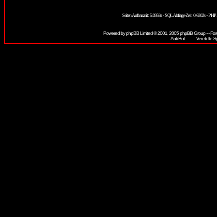
Seiten Aufbauzeit: 5.0958s - SQL Abfrage-Zeit: 0.6302s - PH
Powered by
phpBB
Limited © 2001, 2005 phpBB Group - - For
Vereitelte S