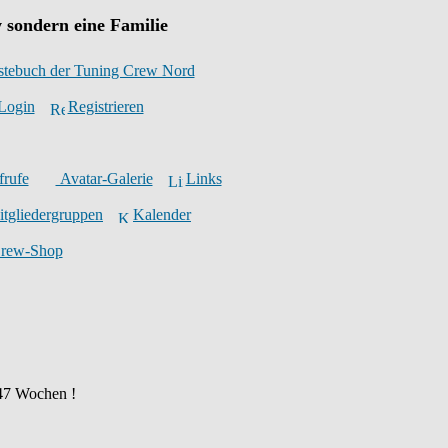
 sondern eine Familie
stebuch der Tuning Crew Nord
Login
Registrieren
frufe
Avatar-Galerie
Links
tgliedergruppen
Kalender
Crew-Shop
 47 Wochen !