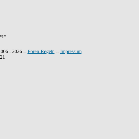
bug an
2006 - 2026 --
Foren-Regeln
--
Impressum
221