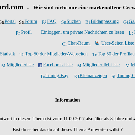
ord.com
Wir sind nicht nur eine markenoffene Crew
-
Portal
Forum
FAQ
Suchen
Bildanpassung
Gä
Profil
Einloggen, um private Nachrichten zu lesen
Chat-Raum
User-Seiten Liste
Statistik
Top 50 der Mitglieder-Webseiten
Top 50 der Profilau
Mitgliederliste
Facebook-Liste
Mitglieder IM Liste
Mi
Tuning-Bay
Kleinanzeigen
Tuning-
Information
Antwort in diesem Thema ist vom: 11.09.2017 also älter als 8 Jahre und
Bist du sicher das du auf dieses Thema Antworten willst ?