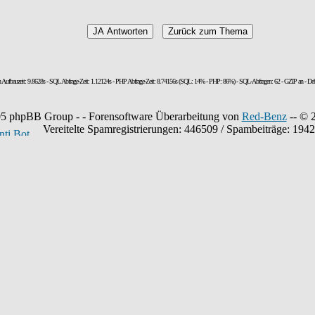
n Aufbauzeit: 9.8628s - SQL Abfrage-Zeit: 1.12124s - PHP Abfrage-Zeit: 8.74156s (SQL: 14% - PHP: 86%) - SQL-Abfragen: 62 - GZIP an - De
5 phpBB Group - - Forensoftware Überarbeitung von
Red-Benz
-- © 
Vereitelte Spamregistrierungen: 446509 / Spambeiträge: 194