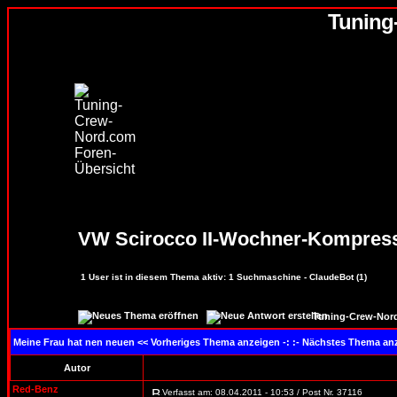
Tuning
VW Scirocco II-Wochner-Kompress
1
User ist in diesem Thema aktiv:
1
Suchmaschine - ClaudeBot (1)
Tuning-Crew-Nord
Meine Frau hat nen neuen
<< Vorheriges Thema anzeigen -: :- Nächstes Thema an
Autor
Red-Benz
Verfasst am: 08.04.2011 - 10:53 / Post Nr. 37116