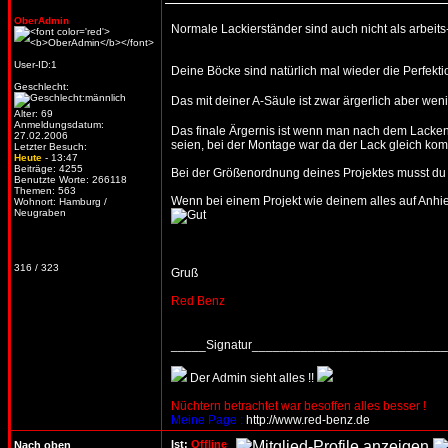
OberAdmin
Normale Lackierständer sind auch nicht als arbeits
User-ID:1
Deine Böcke sind natürlich mal wieder die Perfekt
Geschlecht:
Das mit deiner A-Säule ist zwar ärgerlich aber w
Alter: 69
Anmeldungsdatum:
Das finale Ärgernis ist wenn man nach dem Lacken f
27.02.2006
seien, bei der Montage war da der Lack gleich kom
Letzter Besuch:
Heute
- 13:47
Beiträge: 4255
Bei der Größenordnung deines Projektes musst du m
Benutzte Worte: 266118
Themen: 563
Wenn bei einem Projekt wie deinem alles auf Anhie
Wohnort: Hamburg /
Neugraben
316 / 323
Gruß
Red Benz
_____Signatur___________________________
Der Admin sieht alles !!
Nüchtern betrachtet war besoffen alles besser !
Meine Page :
http://www.red-benz.de
Ist:
Offline
Nach oben