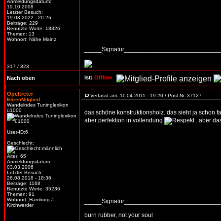
Anmeldungsdatum:
19.10.2008
Letzter Besuch:
19.03.2022 - 20:26
Beiträge: 229
Benutzte Worte: 18326
Themen: 13
Wohnort: Nähe Mainz
_____Signatur___________________________
317 / 323
Ist:
Offline
Nach oben
Opeltreter
Verfasst am: 11.04.2011 - 19:20 / Post Nr. 37127
EhrenMitglied
Wandelndes Tuninglexikon
ü1000
das schöne konstruktionsholz. das sieht ja schon 
aber perfektion in vollendung
. aber da
User-ID:6
Geschlecht:
Alter: 65
Anmeldungsdatum:
03.03.2006
Letzter Besuch:
26.08.2018 - 18:36
Beiträge: 1168
Benutzte Worte: 35236
Themen: 91
Wohnort: Hamburg /
_____Signatur___________________________
Kirchwerder
burn rubber, not your soul