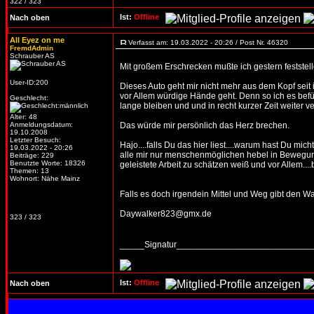
322 / 323
Ist:
Offline
Nach oben
All Eyez on me
Verfasst am: 19.03.2022 - 20:26 / Post Nr. 46320
FremdAdmin
Schrauber AS
Mit großem Erschrecken mußte ich gestern festste
User-ID:200
Dieses Auto geht mir nicht mehr aus dem Kopf seit 
vor Allem würdige Hände geht. Denn so ich es befürc
Geschlecht:
lange bleiben und und in recht kurzer Zeit weiter 
Alter: 48
Anmeldungsdatum:
Das würde mir persönlich das Herz brechen.
19.10.2008
Letzter Besuch:
Hajo....falls Du das hier liest....warum hast Du mi
19.03.2022 - 20:26
alle mir nur menschenmöglichen hebel in Bewegung
Beiträge: 229
Benutzte Worte: 18326
geleistete Arbeit zu schätzen weiß und vor Allem..
Themen: 13
Wohnort: Nähe Mainz
Falls es doch irgendein Mittel und Weg gibt den W
Daywalker823@gmx.de
323 / 323
_____Signatur___________________________
Ist:
Offline
Nach oben