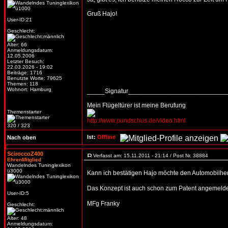
Gruß Hajo!
User-ID:21
Geschlecht:
Alter: 66
Anmeldungsdatum:
12.05.2006
Letzter Besuch:
22.03.2026 - 19:02
Beiträge: 1716
Benutzte Worte: 79625
Themen: 118
Wohnort: Hamburg
_____Signatur___________________________
Mein Flügeltürer ist meine Berufung
Themenstarter
http://www.pundschus.de/video.html
320 / 323
Ist:
Offline
Nach oben
SciroccoZ400
Verfasst am: 15.11.2011 - 21:14 / Post Nr. 38884
EhrenMitglied
Wandelndes Tuninglexikon
ü3000
Kann ich bestätigen Hajo möchte den Automobilherst
Das Konzept ist auch schon zum Patent angemeld
User-ID:5
MFg Franky
Geschlecht:
Alter: 48
Anmeldungsdatum: