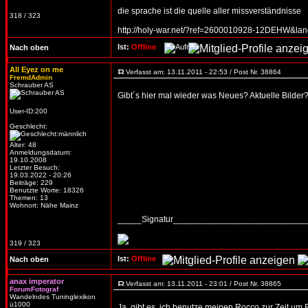
die sprache ist die quelle aller missverständnisse
318 / 323
http://holy-war.net/?ref=2600010928-12DEHW&la
Ist:
Offline
Nach oben
All Eyez on me
Verfasst am: 13.11.2011 - 22:53 / Post Nr. 38864
FremdAdmin
Schrauber AS
Gibt´s hier mal wieder was Neues? Aktuelle Bilder
User-ID:200
Geschlecht:
Alter: 48
Anmeldungsdatum:
19.10.2008
Letzter Besuch:
19.03.2022 - 20:26
Beiträge: 229
Benutzte Worte: 18326
Themen: 13
Wohnort: Nähe Mainz
_____Signatur___________________________
319 / 323
Ist:
Offline
Nach oben
anax imperator
Verfasst am: 13.11.2011 - 23:01 / Post Nr. 38865
ForumFotograf
Wandelndes Tuninglexikon
ü1000
Ja, gibt es, ich benutze meinen Rocco zur Zeit u