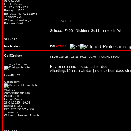
01.03.2006
Letzter Besuch:
23.12.2023 - 12:18
Beiträge: 3560
Benutzte Worte: 171943
Themen: 270
Wohnort: Hamburg /
_____Signatur___________________________
Poppenbüttel
Scirocco Z400 - Nichtmal Gott kann so ein Wunder 
321 / 323
Ist:
Offline
Nach oben
GolfCruiser
Verfasst am: 18.11.2011 - 00:06 / Post Nr. 38940
Tuningschrauber
Hey, eine garnicht so schlechte Idee.
Allerdings könnten wir das ja so machen, dass wir
User-ID:457
Geschlecht:
Alter: 36
Anmeldungsdatum:
24.08.2011
Letzter Besuch:
28.04.2025 - 19:03
Beiträge: 160
Benutzte Worte: 7884
Themen: 4
Wohnort: Seevetal-Maschen