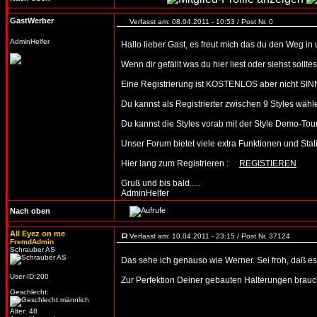
GastWerber
Verfasst am: 08.04.2011 - 10:53 / Post Nr. 0
AdminHelfer
Hallo lieber Gast, es freut mich das du den Weg in
Wenn dir gefällt was du hier liest oder siehst soll
Eine Registrierung ist KOSTENLOS aber nicht SIN
Du kannst als Registrierter zwischen 9 Styles wäh
Du kannst die Styles vorab mit der Style Demo-T
Unser Forum bietet viele extra Funktionen und Statist
Hier lang zum Registrieren :
REGISTIEREN
Gruß und bis bald.....
AdminHelfer
Nach oben
All Eyez on me
Verfasst am: 10.04.2011 - 23:15 / Post Nr. 37124
FremdAdmin
Schrauber AS
Das sehe ich genauso wie Werner. Sei froh, daß es 
User-ID:200
Zur Perfektion Deiner gebauten Halterungen brauch 
Geschlecht:
Alter: 48