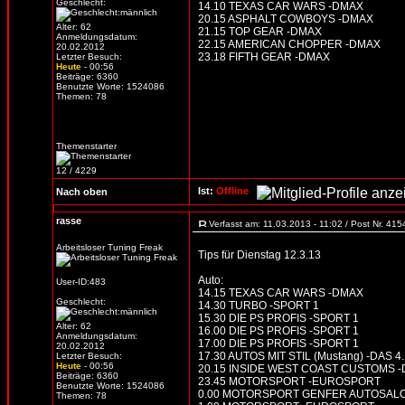
Geschlecht:
14.10 TEXAS CAR WARS -DMAX
20.15 ASPHALT COWBOYS -DMAX
Alter: 62
21.15 TOP GEAR -DMAX
Anmeldungsdatum:
22.15 AMERICAN CHOPPER -DMAX
20.02.2012
23.18 FIFTH GEAR -DMAX
Letzter Besuch:
Heute
- 00:56
Beiträge: 6360
Benutzte Worte: 1524086
Themen: 78
Themenstarter
12 / 4229
Ist:
Offline
Nach oben
rasse
Verfasst am: 11.03.2013 - 11:02 / Post Nr. 41
Arbeitsloser Tuning Freak
Tips für Dienstag 12.3.13
Auto:
User-ID:483
14.15 TEXAS CAR WARS -DMAX
Geschlecht:
14.30 TURBO -SPORT 1
15.30 DIE PS PROFIS -SPORT 1
Alter: 62
16.00 DIE PS PROFIS -SPORT 1
Anmeldungsdatum:
17.00 DIE PS PROFIS -SPORT 1
20.02.2012
17.30 AUTOS MIT STIL (Mustang) -DAS 4.
Letzter Besuch:
Heute
- 00:56
20.15 INSIDE WEST COAST CUSTOMS 
Beiträge: 6360
23.45 MOTORSPORT -EUROSPORT
Benutzte Worte: 1524086
0.00 MOTORSPORT GENFER AUTOSAL
Themen: 78