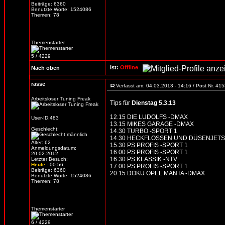
Beiträge: 6360
Benutzte Worte: 1524086
Themen: 78
Themenstarter
5 / 4229
Ist:
Offline
Nach oben
rasse
Verfasst am: 04.03.2013 - 14:16 / Post Nr. 41
Arbeitsloser Tuning Freak
Tips für
Dienstag 5.3.13
12.15 DIE LUDOLFS -DMAX
User-ID:483
13.15 MIKES GARAGE -DMAX
Geschlecht:
14.30 TURBO -SPORT 1
14.30 HECKFLOSSEN UND DÜSENJETS -
Alter: 62
15.30 PS PROFIS -SPORT 1
Anmeldungsdatum:
16.00 PS PROFIS -SPORT 1
20.02.2012
16.30 PS KLASSIK -NTV
Letzter Besuch:
Heute
- 00:56
17.00 PS PROFIS -SPORT 1
Beiträge: 6360
20.15 DOKU OPEL MANTA -DMAX
Benutzte Worte: 1524086
Themen: 78
Themenstarter
6 / 4229