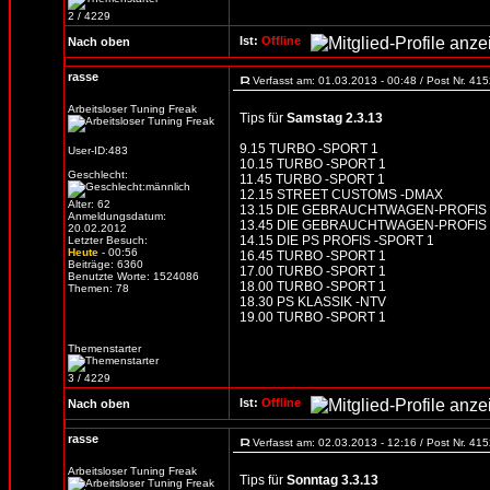
2 / 4229
Ist:
Offline
Nach oben
rasse
Verfasst am: 01.03.2013 - 00:48 / Post Nr. 41
Arbeitsloser Tuning Freak
Tips für
Samstag 2.3.13
9.15 TURBO -SPORT 1
User-ID:483
10.15 TURBO -SPORT 1
Geschlecht:
11.45 TURBO -SPORT 1
12.15 STREET CUSTOMS -DMAX
Alter: 62
13.15 DIE GEBRAUCHTWAGEN-PROFIS
Anmeldungsdatum:
13.45 DIE GEBRAUCHTWAGEN-PROFIS
20.02.2012
14.15 DIE PS PROFIS -SPORT 1
Letzter Besuch:
Heute
- 00:56
16.45 TURBO -SPORT 1
Beiträge: 6360
17.00 TURBO -SPORT 1
Benutzte Worte: 1524086
18.00 TURBO -SPORT 1
Themen: 78
18.30 PS KLASSIK -NTV
19.00 TURBO -SPORT 1
Themenstarter
3 / 4229
Ist:
Offline
Nach oben
rasse
Verfasst am: 02.03.2013 - 12:16 / Post Nr. 41
Arbeitsloser Tuning Freak
Tips für
Sonntag 3.3.13