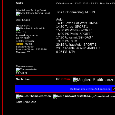
rasse
Verfasst am: 13.03.2013 - 13:23 / Post Nr. 41
Arbeitsloser Tuning Freak
Tips für Donnerstag 14.3.13
Auto:
User-ID:483
14.15 Texas Car Wars -DMAX
Geschlecht:
14.30 Turbo -SPORT 1
15.30 PS Profis -SPORT 1
Alter: 62
16.00 PS Profis -SPORT 1
Anmeldungsdatum:
17.30 Autos mit Stil -DAS 4.
20.02.2012
19.05 PS -NTV
Letzter Besuch:
Heute
- 00:56
20.15 Auftrag Auto -SPORT 1
Beiträge: 6360
23.57 Abenteuer Auto -KABEL 1
Benutzte Worte: 1524086
0.05 PS -NTV
Themen: 78
Themenstarter
15 / 4229
Ist:
Offline
Nach oben
Beiträge der letzten Zeit anzeigen:
Tuning-Crew-Nord.com
Seite
1
von
282