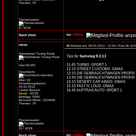
Themen: 78
Themenstarter
9 / 4229
Ist:
Offline
Nach oben
rasse
Verfasst am: 08.03.2013 - 12:04 / Post Nr. 41
Arbeitsloser Tuning Freak
Tips für
Samstag 9.3.13
11.45 TURBO -SPORT 1
User-ID:483
12.15 STREET CUSTOMS -DMAX
Geschlecht:
13.15 DIE GEBRAUCHTWAGEN PROFIS
13.45 DIE GEBRAUCHTWAGEN PROFIS
Alter: 62
14.15 DESERT CAR KINGS -DMAX
Anmeldungsdatum:
15.15 FAST N' LOUD -DMAX
20.02.2012
16.45 AUFTRAG AUTO -SPORT 1
Letzter Besuch:
Heute
- 00:56
Beiträge: 6360
Benutzte Worte: 1524086
Themen: 78
Themenstarter
10 / 4229
Ist:
Offline
Nach oben