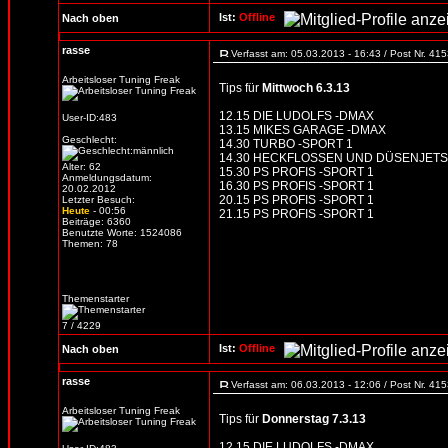
Ist:
Offline
Nach oben
rasse
Verfasst am: 05.03.2013 - 16:43 / Post Nr. 41
Arbeitsloser Tuning Freak
Tips für
Mittwoch 6.3.13
12.15 DIE LUDOLFS -DMAX
User-ID:483
13.15 MIKES GARAGE -DMAX
Geschlecht:
14.30 TURBO -SPORT 1
14.30 HECKFLOSSEN UND DÜSENJETS -
Alter: 62
15.30 PS PROFIS -SPORT 1
Anmeldungsdatum:
16.30 PS PROFIS -SPORT 1
20.02.2012
20.15 PS PROFIS -SPORT 1
Letzter Besuch:
Heute
- 00:56
21.15 PS PROFIS -SPORT 1
Beiträge: 6360
Benutzte Worte: 1524086
Themen: 78
Themenstarter
7 / 4229
Ist:
Offline
Nach oben
rasse
Verfasst am: 06.03.2013 - 12:06 / Post Nr. 41
Arbeitsloser Tuning Freak
Tips für
Donnerstag 7.3.13
12.15 DIE LUDOLFS -DMAX