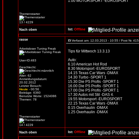
1.00 MOTORSPORT -EUROSPORT
Themenstarter
13 / 4229
Ist:
Offline
Nach oben
rasse
Verfasst am: 12.03.2013 - 10:55 / Post Nr. 41
Arbeitsloser Tuning Freak
Tips für Mittwoch 13.3.13
Auto:
User-ID:483
6.10 American Hot Rod
Geschlecht:
8.30 Motorsport -EUROSPORT
14.15 Texas Car Wars -DMAX
Alter: 62
14.30 Turbo -SPORT 1
Anmeldungsdatum:
15.30 Die PS Profis -SPORT 1
20.02.2012
16.00 Die PS Profis -SPORT 1
Letzter Besuch:
Heute
- 00:56
17.00 Die PS Profis -SPORT 1
Beiträge: 6360
17.30 Autos mit Stil -DAS 4.
Benutzte Worte: 1524086
19.55 Motorsport -EUROSPORT
Themen: 78
22.15 Texas Car Wars -DMAX
0.15 Overhaulin -DMAX
1.25 Overhaulin -DMAX
Themenstarter
14 / 4229
Ist:
Offline
Nach oben