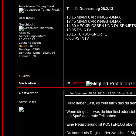
Arbeitsloser Tuning Freak
Tips für
Donnerstag 28.2.13
13.15 MIAMI CAR KINGS -DMAX
User-ID:483
13.45 MIAMI CAR KINGS -DMAX
Geschlecht:
14.30 HECKFLOSSEN UND DÜSENJETS -
19.05 PS -NTV
Alter: 62
20.15 TURBO -SPORT 1
Anmeldungsdatum:
0.05 PS -NTV
20.02.2012
Letzter Besuch:
Heute
- 00:56
Beiträge: 6360
Benutzte Worte: 1524086
Themen: 78
1 / 4229
Ist:
Offline
Nach oben
GastWerber
Verfasst am: 28.02.2013 - 13:36 / Post Nr. 0
AdminHelfer
Hallo lieber Gast, es freut mich das du d
Wenn dir gefällt was du hier liest oder sie
am Spaß der Leute Teil haben.
Eine Registrierung ist KOSTENLOS aber n
Du kannst als Registrierter zwischen 9 St