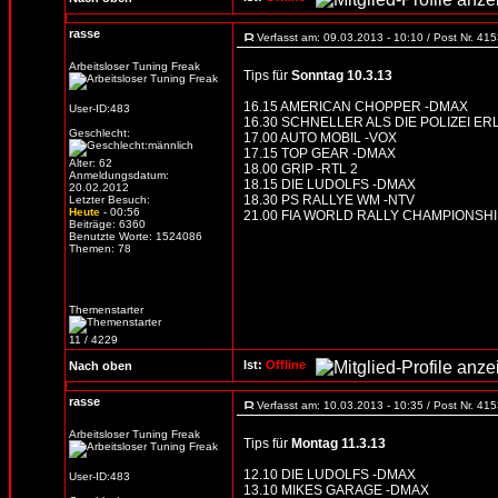
rasse
Verfasst am: 09.03.2013 - 10:10 / Post Nr. 41
Arbeitsloser Tuning Freak
Tips für
Sonntag 10.3.13
16.15 AMERICAN CHOPPER -DMAX
User-ID:483
16.30 SCHNELLER ALS DIE POLIZEI ER
Geschlecht:
17.00 AUTO MOBIL -VOX
17.15 TOP GEAR -DMAX
Alter: 62
18.00 GRIP -RTL 2
Anmeldungsdatum:
18.15 DIE LUDOLFS -DMAX
20.02.2012
18.30 PS RALLYE WM -NTV
Letzter Besuch:
Heute
- 00:56
21.00 FIA WORLD RALLY CHAMPIONSHI
Beiträge: 6360
Benutzte Worte: 1524086
Themen: 78
Themenstarter
11 / 4229
Ist:
Offline
Nach oben
rasse
Verfasst am: 10.03.2013 - 10:35 / Post Nr. 41
Arbeitsloser Tuning Freak
Tips für
Montag 11.3.13
12.10 DIE LUDOLFS -DMAX
User-ID:483
13.10 MIKES GARAGE -DMAX