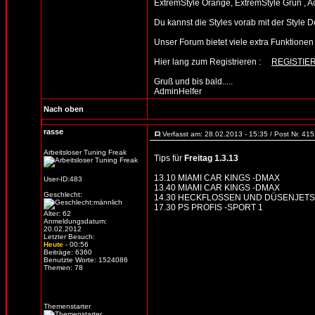
ExtremStyle Orange, ExtremStyle Grün , A
Du kannst die Styles vorab mit der Sty
Unser Forum bietet viele extra Funktionen un
Hier lang zum Registrieren :
REGISTIE
Gruß und bis bald.....
AdminHelfer
Nach oben
rasse
Verfasst am: 28.02.2013 - 15:35 / Post Nr. 41
Arbeitsloser Tuning Freak
Tips für
Freitag 1.3.13
13.10 MIAMI CAR KINGS -DMAX
User-ID:483
13.40 MIAMI CAR KINGS -DMAX
Geschlecht:
14.30 HECKFLOSSEN UND DÜSENJETS -
17.30 PS PROFIS -SPORT 1
Alter: 62
Anmeldungsdatum:
20.02.2012
Letzter Besuch:
Heute
- 00:56
Beiträge: 6360
Benutzte Worte: 1524086
Themen: 78
Themenstarter