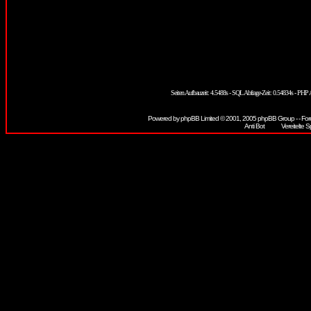
Seiten Aufbauzeit: 4.5488s - SQL Abfrage-Zeit: 0.54834s - PH
Powered by
phpBB
Limited © 2001, 2005 phpBB Group - - For
Vereitelte S