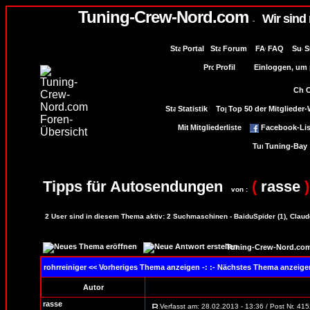
Tuning-Crew-Nord.com
Wir sind
-
Portal
Forum
FAQ
S
Profil
Einloggen, um p
Statistik
Top 50 der Mitglieder
Mitgliederliste
Facebook-Lis
Tuning-Bay
Tipps für Autosendungen
(
rasse
)
von :
2
User sind in diesem Thema aktiv:
2
Suchmaschinen - BaiduSpider (1), Claude
Tuning-Crew-Nord.com
rohrreiniger
<< Vorheriges Thema anzeigen -: :- Nächstes Thema anzeig
Autor
rasse
Verfasst am: 28.02.2013 - 13:36 / Post Nr. 41