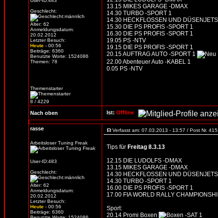
User-ID:483
13.15 MIKES GARAGE -DMAX
Geschlecht:
14.30 TURBO -SPORT 1
14.30 HECKFLOSSEN UND DÜSENJETS -
Alter: 62
15.30 DIE PS PROFIS -SPORT 1
Anmeldungsdatum:
16.30 DIE PS PROFIS -SPORT 1
20.02.2012
19.05 PS -NTV
Letzter Besuch:
Heute
- 00:56
19.15 DIE PS PROFIS -SPORT 1
Beiträge: 6360
20.15 AUFTRAG AUTO -SPORT 1
Benutzte Worte: 1524086
22.00 Abenteuer Auto -KABEL 1
Themen: 78
0.05 PS -NTV
Themenstarter
8 / 4229
Ist:
Offline
Nach oben
rasse
Verfasst am: 07.03.2013 - 13:57 / Post Nr. 41
Arbeitsloser Tuning Freak
Tips für
Freitag 8.3.13
12.15 DIE LUDOLFS -DMAX
User-ID:483
13.15 MIKES GARAGE -DMAX
Geschlecht:
14.30 HECKFLOSSEN UND DÜSENJETS -
14.30 TURBO -SPORT 1
Alter: 62
16.00 DIE PS PROFIS -SPORT 1
Anmeldungsdatum:
17.00 FIA WORLD RALLY CHAMPIONSHI
20.02.2012
Letzter Besuch:
Heute
- 00:56
Sport:
Beiträge: 6360
20.14 Promi Boxen
-SAT 1
Benutzte Worte: 1524086