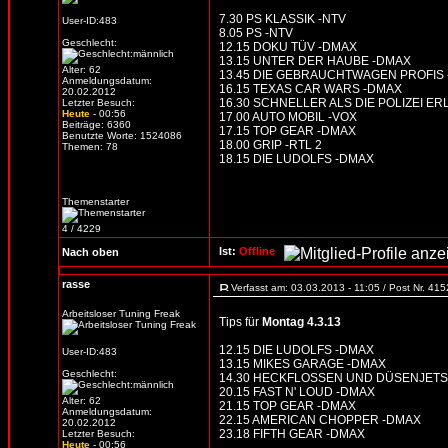
7.30 PS KLASSIK -NTV
User-ID:483
8.05 PS -NTV
Geschlecht:
12.15 DOKU TÜV -DMAX
13.15 UNTER DER HAUBE -DMAX
Alter: 62
13.45 DIE GEBRAUCHTWAGEN PROFIS
Anmeldungsdatum:
16.15 TEXAS CAR WARS -DMAX
20.02.2012
16.30 SCHNELLER ALS DIE POLIZEI ER
Letzter Besuch:
Heute
- 00:56
17.00 AUTO MOBIL -VOX
Beiträge: 6360
17.15 TOP GEAR -DMAX
Benutzte Worte: 1524086
18.00 GRIP -RTL 2
Themen: 78
18.15 DIE LUDOLFS -DMAX
Themenstarter
4 / 4229
Ist:
Offline
Nach oben
rasse
Verfasst am: 03.03.2013 - 11:05 / Post Nr. 41
Arbeitsloser Tuning Freak
Tips für
Montag 4.3.13
12.15 DIE LUDOLFS -DMAX
User-ID:483
13.15 MIKES GARAGE -DMAX
Geschlecht:
14.30 HECKFLOSSEN UND DÜSENJETS -
20.15 FAST N' LOUD -DMAX
Alter: 62
21.15 TOP GEAR -DMAX
Anmeldungsdatum:
22.15 AMERICAN CHOPPER -DMAX
20.02.2012
23.18 FIFTH GEAR -DMAX
Letzter Besuch:
Heute
- 00:56