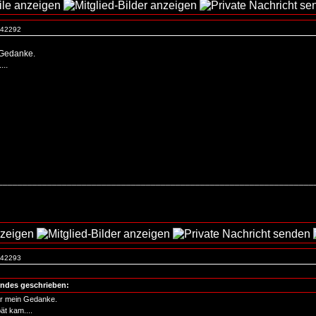
. 42292
Gedanke.
..
_________________________________________________________________
. 42293
endes geschrieben:
r mein Gedanke.
ät kam....