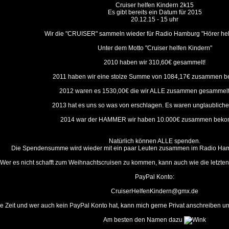
Cruiser helfen Kindern 2k15
Es gibt bereits ein Datum für 2015
20.12.15 - 15 uhr
Wir die "CRUISER" sammeln wieder für Radio Hamburg "Hörer hel
Unter dem Motto "Cruiser helfen Kindern"
2010 haben wir 310,60€ gesammelt!
2011 haben wir eine stolze Summe von 1084,17€ zusammen 
2012 waren es 1530,00€ die wir ALLE zusammen gesammelt
2013 hat es uns so was von erschlagen. Es waren unglaubliche 4
2014 war der HAMMER wir haben 10.000€ zusammen beko
Natürlich können ALLE spenden.
Die Spendensumme wird wieder mit ein paar Leuten zusammen im Radio Ha
Wer es nicht schafft zum Weihnachtscruisen zu kommen, kann auch wie die letzte
PayPal Konto:
CruiserHelfenKindern@gmx.de
e Zeit und wer auch kein PayPal Konto hat, kann mich gerne Privat anschreiben u
Am besten den Namen dazu