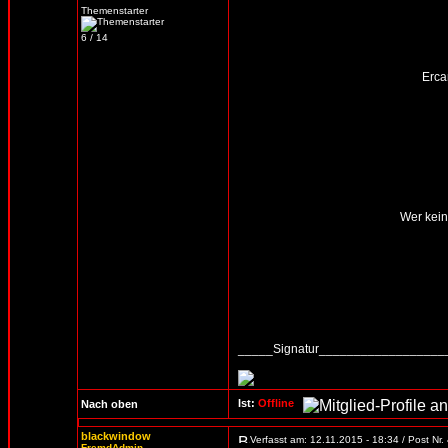
Themenstarter
6 / 14
Erca
Wer kein
_____Signatur_________________
Ist:
Offline
Nach oben
blackwindow
Verfasst am: 12.11.2015 - 18:34 / Post Nr
FremdAdmin