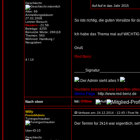
Geschlecht:
Auf Auf in das Jahr 2015
Alter: 69
Anmeldungsdatum:
27.02.2006
So ists richtig, die guten Vorsätze fü
Letzter Besuch:
Gestern
- 21:58
Beiträge: 4255
Benutzte Worte: 266118
Ich habe das Thema mal auf WICHTIG g
Themen: 563
Wohnort: Hamburg /
Neugraben
Gruß
Red Benz
4 / 14
_____Signatur_________________
Der Admin sieht alles !!
Nüchtern betrachtet war besoffen alles
Meine Page :
http://www.red-benz.de
Ist:
Offline
Nach oben
Willy
Verfasst am: 24.12.2014 - 12:45 / Post Nr
FremdAdmin
Tuningschrauber
Der Termin fur 2k14 war eigentlich, s
User-ID:15
Geschlecht: