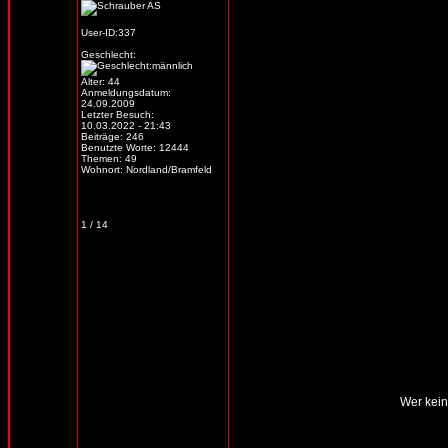
User-ID:337
Geschlecht:
Alter: 44
Anmeldungsdatum:
24.09.2009
Letzter Besuch:
10.03.2022 - 21:43
Beiträge: 246
Benutzte Worte: 12444
Themen: 49
Wohnort: Nordland/Bramfeld
1 / 14
Wer kein