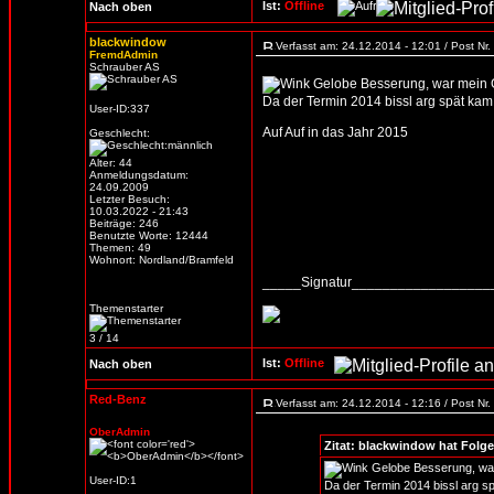
Ist:
Offline
Nach oben
blackwindow
Verfasst am: 24.12.2014 - 12:01 / Post Nr
FremdAdmin
Schrauber AS
Gelobe Besserung, war mein 
Da der Termin 2014 bissl arg spät kam..
User-ID:337
Auf Auf in das Jahr 2015
Geschlecht:
Alter: 44
Anmeldungsdatum:
24.09.2009
Letzter Besuch:
10.03.2022 - 21:43
Beiträge: 246
Benutzte Worte: 12444
Themen: 49
Wohnort: Nordland/Bramfeld
_____Signatur_________________
Themenstarter
3 / 14
Ist:
Offline
Nach oben
Red-Benz
Verfasst am: 24.12.2014 - 12:16 / Post Nr
OberAdmin
Zitat: blackwindow hat Folg
Gelobe Besserung, wa
User-ID:1
Da der Termin 2014 bissl arg sp