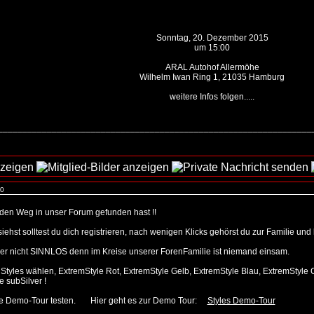
Sonntag, 20. Dezember 2015
um 15:00
ARAL Autohof Allermöhe
Wilhelm Iwan Ring 1, 21035 Hamburg
weitere Infos folgen.....
_________________________________________________________________
 0
u den Weg in unser Forum gefunden hast !!
 siehst solltest du dich registrieren, nach wenigen Klicks gehörst du zur Familie u
r nicht SINNLOS denn im Kreise unserer ForenFamilie ist niemand einsam.
9 Styles wählen, ExtremStyle Rot, ExtremStyle Gelb, ExtremStyle Blau, ExtremStyle
 subSilver !
Style Demo-Tour testen. Hier geht es zur Demo Tour:
Styles Demo-Tour