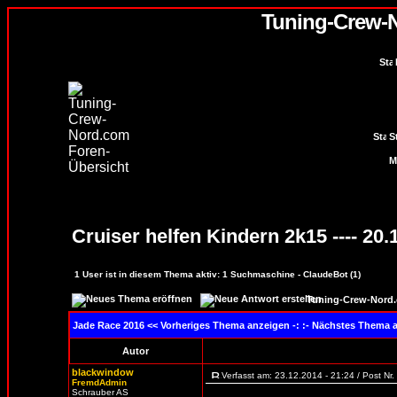
Tuning-Crew-
S
Cruiser helfen Kindern 2k15 ---- 20.
1
User ist in diesem Thema aktiv:
1
Suchmaschine - ClaudeBot (1)
Tuning-Crew-Nord.
Jade Race 2016
<< Vorheriges Thema anzeigen -: :- Nächstes Thema 
Autor
blackwindow
Verfasst am: 23.12.2014 - 21:24 / Post Nr
FremdAdmin
Schrauber AS