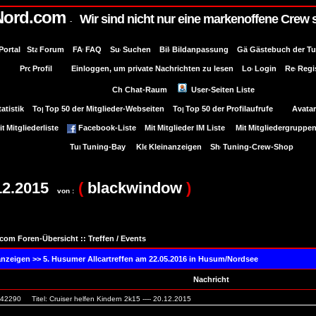
Nord.com
Wir sind nicht nur eine markenoffene Crew 
-
Portal
Forum
FAQ
Suchen
Bildanpassung
Gästebuch der T
Profil
Einloggen, um private Nachrichten zu lesen
Login
Regi
Chat-Raum
User-Seiten Liste
tatistik
Top 50 der Mitglieder-Webseiten
Top 50 der Profilaufrufe
Avatar
Mitgliederliste
Facebook-Liste
Mitglieder IM Liste
Mitgliedergruppe
Tuning-Bay
Kleinanzeigen
Tuning-Crew-Shop
12.2015
(
blackwindow
)
von :
com Foren-Übersicht
::
Treffen / Events
anzeigen >>
5. Husumer Allcartreffen am 22.05.2016 in Husum/Nordsee
Nachricht
. 42290
Titel: Cruiser helfen Kindern 2k15 ---- 20.12.2015