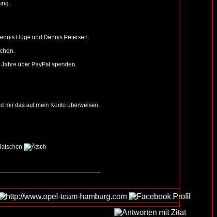
ung.
Dennis Hüge und Dennis Petersen.
achen.
n Jahre über PayPal spenden.
nd mir das auf mein Konto überweisen.
______________________________