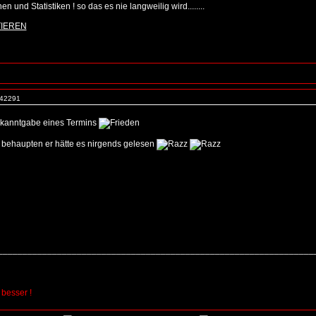
n und Statistiken ! so das es nie langweilig wird........
TIEREN
. 42291
kanntgabe eines Termins
ehr behaupten er hätte es nirgends gelesen
_________________________________________________________________
 besser !