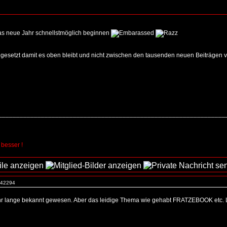
r das neue Jahr schnellstmöglich beginnen
esetzt damit es oben bleibt und nicht zwischen den tausenden neuen Beiträgen v
_________________________________________________________________
 besser !
. 42294
ehr lange bekannt gewesen. Aber das leidige Thema wie gehabt FRATZEBOOK etc. Lies