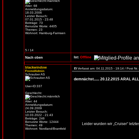
Alter: 68
Anmeldungsdatum:
18.03.2006
Letzter Besuch:
07.01.2015 - 23:48
Beiträge: 73
Benutzte Worte: 4405
Themen: 23
Wohnort: Hamburg-Farmsen
5 / 14
Ist:
Offline
Nach oben
blackwindow
Verfasst am: 04.11.2015 - 19:14 / Post Nr
FremdAdmin
Schrauber AS
demnächst...... 20.12.2015 ARAL 
User-ID:337
Geschlecht:
Alter: 44
Anmeldungsdatum:
24.09.2009
Letzter Besuch:
10.03.2022 - 21:43
Beiträge: 246
Benutzte Worte: 12444
Leider wurden wir „Cruiser“ letzt
Themen: 49
Wohnort: Nordland/Bramfeld