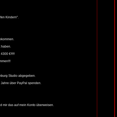
fen Kindern".
bekommen.
 haben.
300 €!!!!!
mmen!!!
mburg Studio abgegeben.
n Jahre über PayPal spenden.
nd mir das auf mein Konto überweisen.