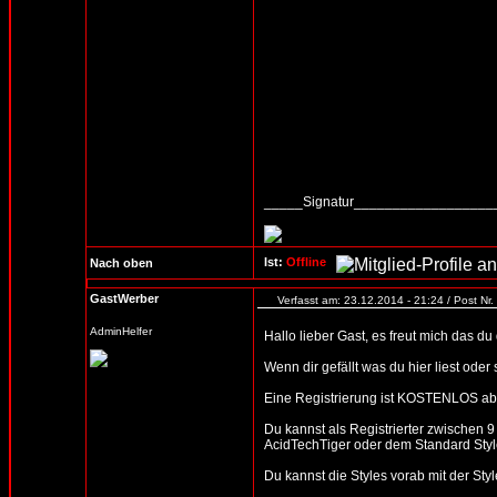
_____Signatur_________________
Ist:
Offline
Nach oben
GastWerber
Verfasst am: 23.12.2014 - 21:24 / Post Nr.
AdminHelfer
Hallo lieber Gast, es freut mich das d
Wenn dir gefällt was du hier liest oder
Eine Registrierung ist KOSTENLOS abe
Du kannst als Registrierter zwischen 
AcidTechTiger oder dem Standard Style
Du kannst die Styles vorab mit der 