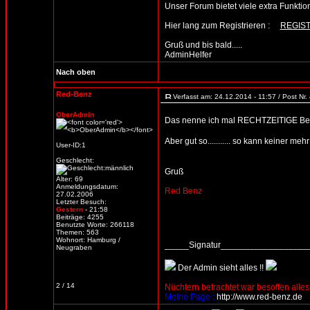
Unser Forum bietet viele extra Funktione
Hier lang zum Registrieren :
REGIS
Gruß und bis bald.....
AdminHelfer
Nach oben
Red-Benz
Verfasst am: 24.12.2014 - 11:57 / Post Nr
OberAdmin
Das nenne ich mal RECHTZEITIGE Be
Aber gut so........... so kann keiner m
User-ID:1
Geschlecht:
Gruß
Alter: 69
Anmeldungsdatum:
Red Benz
27.02.2006
Letzter Besuch:
Gestern
- 21:58
Beiträge: 4255
Benutzte Worte: 266118
Themen: 563
Wohnort: Hamburg /
_____Signatur_________________
Neugraben
Der Admin sieht alles !!
2 / 14
Nüchtern betrachtet war besoffen alles
Meine Page :
http://www.red-benz.de