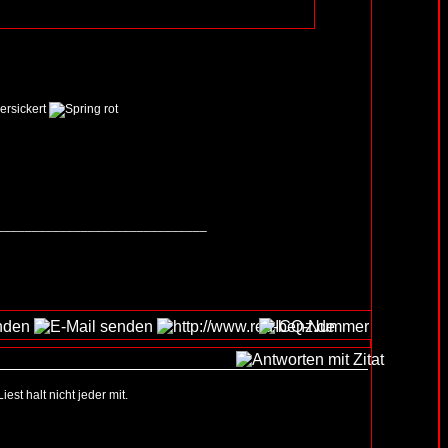
ersickert
______________________________
t halt nicht jeder mit.