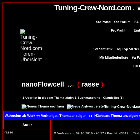
Tuning-Crew-Nord.com
W
-
Portal
Forum
Profil
Einl
Statistik
Top 50 der
Mitgliederliste
F
nanoFlowcell
(
rasse
)
von :
1
User ist in diesem Thema aktiv:
1
Suchmaschine - ClaudeBot (1)
Tuning-Crew-Nord.co
Wahnsinn ab Werk
<< Vorheriges Thema anzeigen -: :- Nächstes Thema anzeigen 
Autor
rasse
Verfasst am: 09.10.2016 - 20:37 / Post Nr. 43019
Titel: