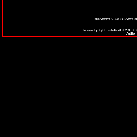
Seiten Aufbauzeit: 5.0159s - SQL Abfrage-Z
Powered by
phpBB
Limited © 2001, 2005 phpB