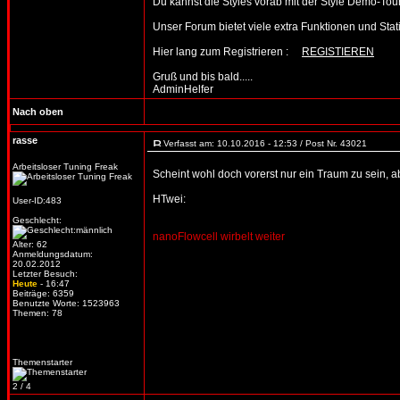
Du kannst die Styles vorab mit der Style Demo-T
Unser Forum bietet viele extra Funktionen und Statist
Hier lang zum Registrieren :
REGISTIEREN
Gruß und bis bald.....
AdminHelfer
Nach oben
rasse
Verfasst am: 10.10.2016 - 12:53 / Post Nr. 43021
Arbeitsloser Tuning Freak
Scheint wohl doch vorerst nur ein Traum zu sein, 
HTwei:
User-ID:483
Geschlecht:
nanoFlowcell wirbelt weiter
Alter: 62
Anmeldungsdatum:
20.02.2012
Letzter Besuch:
Heute
- 16:47
Beiträge: 6359
Benutzte Worte: 1523963
Themen: 78
Themenstarter
2 / 4