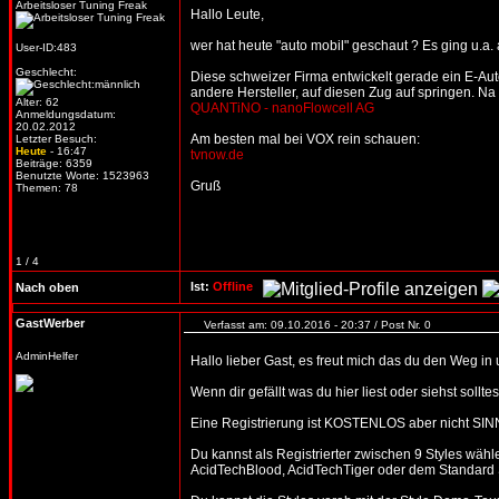
Arbeitsloser Tuning Freak
Hallo Leute,
wer hat heute "auto mobil" geschaut ? Es ging u.a.
User-ID:483
Geschlecht:
Diese schweizer Firma entwickelt gerade ein E-Auto
andere Hersteller, auf diesen Zug auf springen. Na 
Alter: 62
QUANTiNO - nanoFlowcell AG
Anmeldungsdatum:
20.02.2012
Am besten mal bei VOX rein schauen:
Letzter Besuch:
Heute
- 16:47
tvnow.de
Beiträge: 6359
Benutzte Worte: 1523963
Gruß
Themen: 78
1 / 4
Ist:
Offline
Nach oben
GastWerber
Verfasst am: 09.10.2016 - 20:37 / Post Nr. 0
AdminHelfer
Hallo lieber Gast, es freut mich das du den Weg in
Wenn dir gefällt was du hier liest oder siehst soll
Eine Registrierung ist KOSTENLOS aber nicht SIN
Du kannst als Registrierter zwischen 9 Styles wäh
AcidTechBlood, AcidTechTiger oder dem Standard S