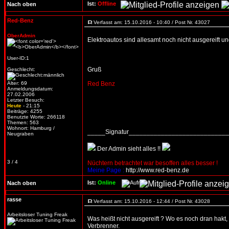
Ist:
Offline
Nach oben
Red-Benz
Verfasst am: 15.10.2016 - 10:40 / Post Nr. 43027
OberAdmin
Elektroautos sind allesamt noch nicht ausgereift u
User-ID:1
Gruß
Geschlecht:
Alter: 69
Red Benz
Anmeldungsdatum:
27.02.2006
Letzter Besuch:
Heute
- 21:15
Beiträge: 4255
Benutzte Worte: 266118
Themen: 563
Wohnort: Hamburg /
_____Signatur___________________________
Neugraben
Der Admin sieht alles !!
3 / 4
Nüchtern betrachtet war besoffen alles besser !
Meine Page :
http://www.red-benz.de
Ist:
Online
Nach oben
rasse
Verfasst am: 15.10.2016 - 12:44 / Post Nr. 43028
Arbeitsloser Tuning Freak
Was heißt nicht ausgereift ? Wo es noch dran hakt, 
Verbrenner.