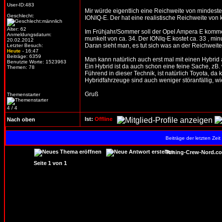
User-ID:483
Mir würde eigentlich eine Reichweite von mindest
Geschlecht:
IONIQ-E. Der hat eine realistische Reichweite von 
Alter: 62
Im Frühjahr/Sommer soll der Opel Ampera E kommen,
Anmeldungsdatum:
munkelt von ca. 34. Der IONIq-E kostet ca. 33 , mi
20.02.2012
Daran sieht man, es tut sich was an der Reichweit
Letzter Besuch:
Heute
- 16:47
Beiträge: 6359
Man kann natürlich auch erst mal mit einen Hybrid
Benutzte Worte: 1523963
Ein Hybrid ist da auch schon eine feine Sache, zB. 
Themen: 78
Führend in dieser Technik, ist natürlich Toyota, da
Hybridfahrzeuge sind auch weniger störanfällig, w
Gruß
Themenstarter
4 / 4
Ist:
Offline
Nach oben
Beiträge der letzten Zei
Tuning-Crew-Nord.co
Seite
1
von
1