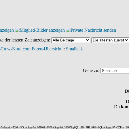
ge der letzten Zeit anzeigen:
-Crew-Nord.com Foren-Übersicht
::
Smalltalk
Gehe zu:
D
Du
kan
n Aufbauzeit: 4.5298s - SQL Abfrage-Zeit: 0.59908s - PHP Abfrage-Zeit: 3.93072s (SQL: 16% - PHP: 84%) - SQL-Abfragen: 97 - GZIP an - De