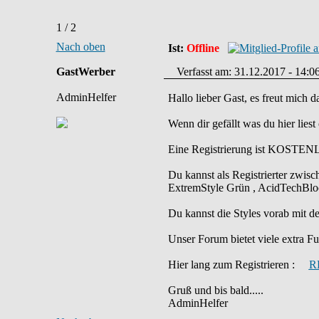
1 / 2
Nach oben
Ist:
Offline
GastWerber
Verfasst am: 31.12.2017 - 14:06
AdminHelfer
Hallo lieber Gast, es freut mich 
Wenn dir gefällt was du hier liest
Eine Registrierung ist KOSTENL
Du kannst als Registrierter zwis
ExtremStyle Grün , AcidTechBloo
Du kannst die Styles vorab mit
Unser Forum bietet viele extra Fun
Hier lang zum Registrieren :
R
Gruß und bis bald.....
AdminHelfer