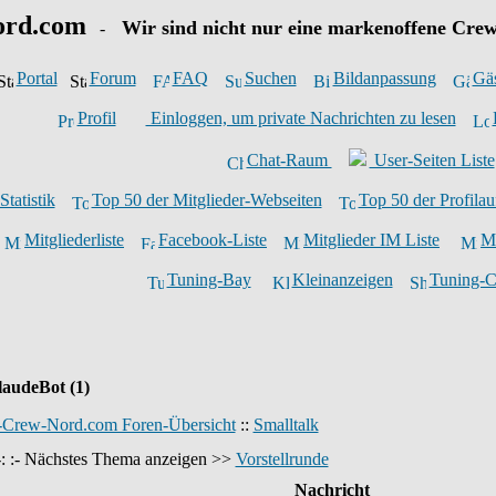
ord.com
Wir sind nicht nur eine markenoffene Crew
-
Portal
Forum
FAQ
Suchen
Bildanpassung
Gä
Profil
Einloggen, um private Nachrichten zu lesen
Chat-Raum
User-Seiten Liste
Statistik
Top 50 der Mitglieder-Webseiten
Top 50 der Profilau
Mitgliederliste
Facebook-Liste
Mitglieder IM Liste
Mi
Tuning-Bay
Kleinanzeigen
Tuning-
audeBot (1)
-Crew-Nord.com Foren-Übersicht
::
Smalltalk
: :- Nächstes Thema anzeigen >>
Vorstellrunde
Nachricht