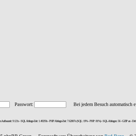
Passwort:
Bei jedem Besuch automatisch e
en Aufbauzeit: 9.121s - SQL Abfrage-Zeit: 1.49293s - PHP Abfrage-Zeit: 7.62807s (SQL: 19% - PHP: 81%) - SQL-Abfragen: 56 - GZIP an - Deb