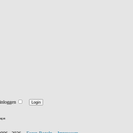
inloggen
ug an