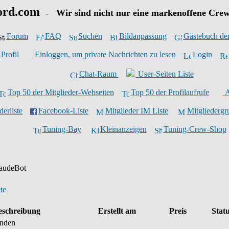
ord.com
Wir sind nicht nur eine markenoffene Crew
-
Forum
FAQ
Suchen
Bildanpassung
Gästebuch de
Profil
Einloggen, um private Nachrichten zu lesen
Login
Chat-Raum
User-Seiten Liste
Top 50 der Mitglieder-Webseiten
Top 50 der Profilaufrufe
A
derliste
Facebook-Liste
Mitglieder IM Liste
Mitgliederg
Tuning-Bay
Kleinanzeigen
Tuning-Crew-Shop
audeBot
te
eschreibung
Erstellt am
Preis
Stat
unden