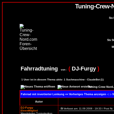
Tuning-Crew-
S
Fahrradtuning
(
DJ-Furgy
)
von :
1
User ist in diesem Thema aktiv:
1
Suchmaschine - ClaudeBot (1)
Tuning-Crew-Nord.
Fahrrad mit invertierter Lenkung
<< Vorheriges Thema anzeigen -: :-
Autor
DJ-Furgy
Verfasst am: 11.09.2008 - 19:33 / Post Nr
EhrenMitglied
Wandelndes Tuninglexikon