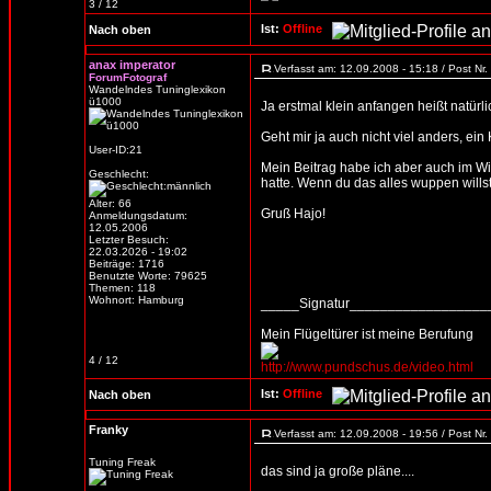
3 / 12
Ist:
Offline
Nach oben
anax imperator
Verfasst am: 12.09.2008 - 15:18 / Post Nr
ForumFotograf
Wandelndes Tuninglexikon
ü1000
Ja erstmal klein anfangen heißt natür
Geht mir ja auch nicht viel anders, ei
User-ID:21
Mein Beitrag habe ich aber auch im W
Geschlecht:
hatte. Wenn du das alles wuppen willst
Alter: 66
Gruß Hajo!
Anmeldungsdatum:
12.05.2006
Letzter Besuch:
22.03.2026 - 19:02
Beiträge: 1716
Benutzte Worte: 79625
Themen: 118
Wohnort: Hamburg
_____Signatur_________________
Mein Flügeltürer ist meine Berufung
4 / 12
http://www.pundschus.de/video.html
Ist:
Offline
Nach oben
Franky
Verfasst am: 12.09.2008 - 19:56 / Post Nr
Tuning Freak
das sind ja große pläne....