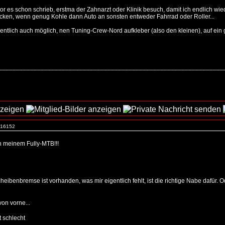
tor es schon schrieb, erstma der Zahnarzt oder Klinik besuch, damit ich endlich w
ucken, wenn genug Kohle dann Auto an sonsten entweder Fahrrad oder Roller...
ntlich auch möglich, nen Tuning-Crew-Nord aufkleber (also den kleinen), auf ein
_________________________________________________________________
. 16152
on meinem Fully-MTB!!!
heibenbremse ist vorhanden, was mir eigentlich fehlt, ist die richtige Nabe dafür. O
on vorne...
t schlecht