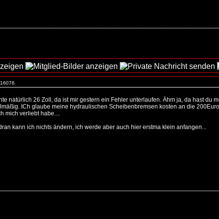
_________________________________________________________________
. 16076
inte natürlich 26 Zoll, da ist mir gestern ein Fehler unterlaufen. Ähm ja, da hast
elmäßig. ICh glaube meine hydraulischen Scheibenbremsen kosten an die 200Euro me
h mich verliebt habe....
dran kann ich nichts ändern, ich werde aber auch hier erstma klein anfangen...
_________________________________________________________________