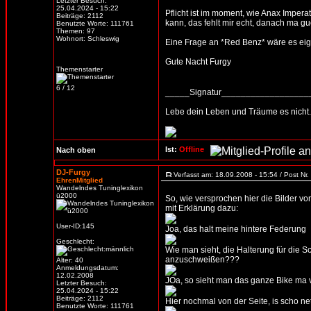
Letzter Besuch:
25.04.2024 - 15:22
Pflicht ist im moment, wie Anax Impera
Beiträge: 2112
kann, das fehlt mir echt, danach ma g
Benutzte Worte: 111761
Themen: 97
Wohnort: Schleswig
Eine Frage an *Red Benz* wäre es eige
Gute Nacht Furgy
Themenstarter
6 / 12
_____Signatur_________________
Lebe dein Leben und Träume es nicht.
Ist:
Offline
Nach oben
DJ-Furgy
Verfasst am: 18.09.2008 - 15:54 / Post Nr
EhrenMitglied
Wandelndes Tuninglexikon
ü2000
So, wie versprochen hier die Bilder v
mit Erklärung dazu:
User-ID:145
Joa, das halt meine hintere Federung
Geschlecht:
Wie man sieht, die Halterung für die Sc
anzuschweißen???
Alter: 40
Anmeldungsdatum:
12.02.2008
JOa, so sieht man das ganze Bike ma v
Letzter Besuch:
25.04.2024 - 15:22
Beiträge: 2112
Hier nochmal von der Seite, is scho ne
Benutzte Worte: 111761