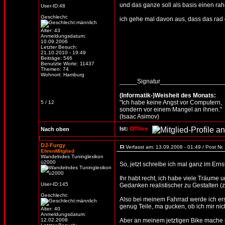
und das ganze soll als basis einen r
User-ID:48
Geschlecht:
ich gehe mal davon aus, dass das rad 
Alter: 43
Anmeldungsdatum:
10.09.2006
Letzter Besuch:
21.10.2010 - 19:49
Beiträge: 546
Benutzte Worte: 11437
Themen: 74
Wohnort: Hamburg
_____Signatur_________________
(Informatik-)Weisheit des Monats:
"Ich habe keine Angst vor Computern,
5 / 12
sondern vor einem Mangel an ihnen."
(Isaac Asimov)
Ist:
Offline
Nach oben
DJ-Furgy
Verfasst am: 13.09.2008 - 01:49 / Post Nr
EhrenMitglied
Wandelndes Tuninglexikon
ü2000
So, jetzt schreibe ich mal ganz im Er
Ihr habt recht, ich habe viele Träume 
User-ID:145
Gedanken realistischer zu Gestalten (z
Geschlecht:
Also bei meinem Fahrrad werde ich er
genug Teile, ma gucken, ob ich mir nich
Alter: 40
Anmeldungsdatum:
12.02.2008
Aber an meinem jetztigen Bike mache ic