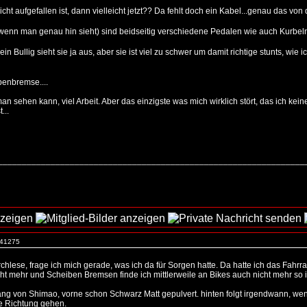
cht aufgefallen ist, dann vielleicht jetzt?? Da fehlt doch ein Kabel...genau das v
enn man genau hin sieht) sind beidseitig verschiedene Pedalen wie auch Kurbeln dr
ein Bullig sieht sie ja aus, aber sie ist viel zu schwer um damit richtige stunts, wi
benbremse....
an sehen kann, viel Arbeit. Aber das einzigste was mich wirklich stört, das ich kei
...
_________________________________________________________________
. 41275
hlese, frage ich mich gerade, was ich da für Sorgen hatte. Da hatte ich das Fahrrad
icht mehr und Scheiben Bremsen finde ich mittlerweile an Bikes auch nicht mehr so i
ang von Shimao, vorne schon Schwarz Matt gepulvert. hinten folgt irgendwann, wen
le Richtung gehen.