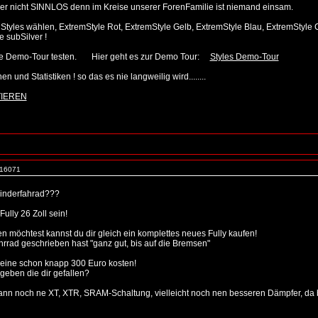
r nicht SINNLOS denn im Kreise unserer ForenFamilie ist niemand einsam.
9 Styles wählen, ExtremStyle Rot, ExtremStyle Gelb, ExtremStyle Blau, ExtremStyle
 subSilver !
Style Demo-Tour testen. Hier geht es zur Demo Tour:
Styles Demo-Tour
n und Statistiken ! so das es nie langweilig wird........
TIEREN
. 16071
 Kinderfahrad???
Fully 26 Zoll sein!
 möchtest kannst du dir gleich ein komplettes neues Fully kaufen!
rrad geschrieben hast "ganz gut, bis auf die Bremsen"
leine schon knapp 300 Euro kosten!
geben die dir gefallen?
 noch ne XT, XTR, SRAM-Schaltung, vielleicht noch nen besseren Dämpfer, da bis