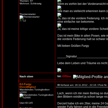
Themen: 97
Wohnort: Schleswig
Wem es vorhin bei der Vorderansicht ni
Wie man es vielleicht erkennen kann (w
Themenstarter
Ja, das ist die vordere Federung. Ich m
7 / 12
eine einfache ran bekomme.
Ja, das ist meine billige vordere Schei
Das ist mein Bike in allen Posen, wie m
die vordere Federung halt so schwer ist
Mit lieben Grüßen Furgy
_____Signatur_________________
Lebe dein Leben und Träume es nicht.
Ist:
Offline
Nach oben
DJ-Furgy
Verfasst am: 18.11.2012 - 22:16 / Post Nr
EhrenMitglied
Wandelndes Tuninglexikon
ü2000
Lach, wenn ich mir mein Beitrag so durc
den Bildern existiert ja schon lange n
User-ID:145
Derzeit habe ich ein 26er, meine 24 G
wieder Fully fahren und in die Freesty