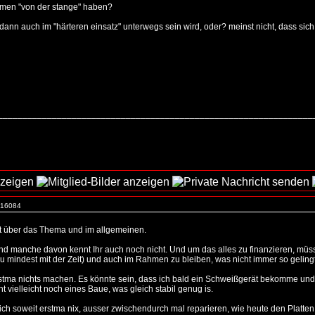
ahmen "von der stange" haben?
dann auch im "härteren einsatz" unterwegs sein wird, oder? meinst nicht, dass sic
_________________________________________________________________
. 16084
nst über das Thema und im allgemeinen.
und manche davon kennt Ihr auch noch nicht. Und um das alles zu finanzieren, müss
u mindest mit der Zeit) und auch im Rahmen zu bleiben, was nicht immer so gelingt
stma nichts machen. Es könnte sein, dass ich bald ein Schweißgerät bekomme und 
t vielleicht noch eines Baue, was gleich stabil genug is.
h soweit erstma nix, ausser zwischendurch mal reparieren, wie heute den Platten ku