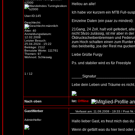
ü2000
Hellou an alle!
Ich habe vor kurzem ein MTB Full-susp
User-ID:145
Einzelne Daten (ein paar zu mindest):
Geschlecht:
21Gang, 24 Zoll, halt voll gefedert, a
Alter: 40
nicht Stvzo zulässig, ist mir aber in d
Anmeldungsdatum:
12.02.2008
Öldruckscheibenbremsen und Federung), 
Letzter Besuch:
zum Hoch schalten einen zum Runter sc
25.04.2024 - 15:22
das beidseitig, joa der Rest ma gucken.
Beiträge: 2112
Benutzte Worte: 111761
Themen: 97
Liebe Grüße Furgy
Wohnort: Schleswig
P.s. und stabiler wird es für Freestyle
1 / 12
_____Signatur_________________
Lebe dein Leben und Träume es nicht.
Ist:
Offline
Nach oben
GastWerber
Verfasst am: 11.09.2008 - 19:33 / Post Nr.
AdminHelfer
Hallo lieber Gast, es freut mich das d
Wenn dir gefällt was du hier liest oder