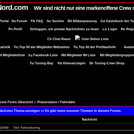
Nord.com
Wir sind nicht nur eine markenoffene Crew 
-
Portal
Forum
FAQ
Suchen
Bildanpassung
Gästebuch der T
Profil
Einloggen, um private Nachrichten zu lesen
Login
Regi
Chat-Raum
User-Seiten Liste
tatistik
Top 50 der Mitglieder-Webseiten
Top 50 der Profilaufrufe
Avatar
Mitgliederliste
Facebook-Liste
Mitglieder IM Liste
Mitgliedergruppe
Tuning-Bay
Kleinanzeigen
Tuning-Crew-Shop
com Foren-Übersicht
::
Präsentation / Fahrräder
 Nächstes Thema anzeigen >>
Es gibt keine neueren Themen in diesem Forum.
Nachricht
. 16066
Titel: Fahrradtuning