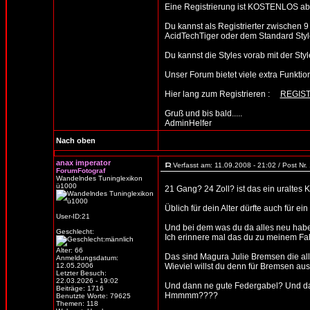
Eine Registrierung ist KOSTENLOS abe
Du kannst als Registrierter zwischen 
AcidTechTiger oder dem Standard Style
Du kannst die Styles vorab mit der 
Unser Forum bietet viele extra Funktione
Hier lang zum Registrieren :
REGIS
Gruß und bis bald.....
AdminHelfer
Nach oben
anax imperator
Verfasst am: 11.09.2008 - 21:02 / Post Nr
ForumFotograf
Wandelndes Tuninglexikon
ü1000
21 Gang? 24 Zoll? ist das ein uraltes
Üblich für dein Alter dürfte auch für ein 
User-ID:21
Und bei dem was du da alles neu haben
Geschlecht:
Ich erinnere mal das du zu meinem Fah
Alter: 66
Das sind Magura Julie Bremsen die al
Anmeldungsdatum:
12.05.2006
Wieviel willst du denn für Bremsen aus
Letzter Besuch:
22.03.2026 - 19:02
Und dann ne gute Federgabel? Und dann
Beiträge: 1716
Hmmmm????
Benutzte Worte: 79625
Themen: 118