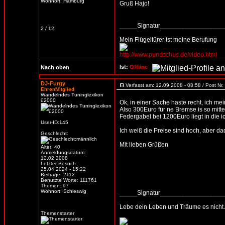
Wohnort: Hamburg
Gruß Hajo!
_____Signatur_________________
2 / 12
Mein Flügeltürer ist meine Berufung
http://www.pundschus.de/video.html
Ist:
Offline
Nach oben
DJ-Furgy
Verfasst am: 12.09.2008 - 08:58 / Post Nr
EhrenMitglied
Wandelndes Tuninglexikon
ü2000
Ok, in einer Sache haste recht, ich me
Also 300Euro für ne Bremse is so mitt
Federgabel bei 1200Euro liegt in die ic
User-ID:145
Ich weiß die Preise sind hoch, aber da
Geschlecht:
Mit lieben Grüßen
Alter: 40
Anmeldungsdatum:
12.02.2008
Letzter Besuch:
25.04.2024 - 15:22
Beiträge: 2112
Benutzte Worte: 111761
Themen: 97
Wohnort: Schleswig
_____Signatur_________________
Lebe dein Leben und Träume es nicht.
Themenstarter