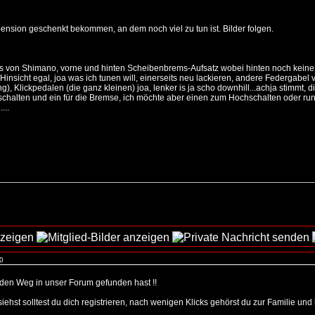
ension geschenkt bekommen, an dem noch viel zu tun ist. Bilder folgen.
lles von Shimano, vorne und hinten Scheibenbrems-Aufsatz wobei hinten noch keine 
er Hinsicht egal, joa was ich tunen will, einerseits neu lackieren, andere Federgabe
Klickpedalen (die ganz kleinen) joa, lenker is ja scho downhill...achja stimmt, di
halten und ein für die Bremse, ich möchte aber einen zum Hochschalten oder runt
...
_________________________________________________________________
 0
u den Weg in unser Forum gefunden hast !!
 siehst solltest du dich registrieren, nach wenigen Klicks gehörst du zur Familie u