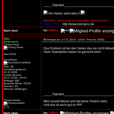
_____Signatur___________________________
Der Admin sieht alles !!
Nüchtern betrachtet war besoffen alles besser !
Meine Page :
http://www.red-benz.de
Ist:
Offline
Nach oben
Bibo
Verfasst am: 17.01.2016 - 19:03 / Post Nr. 42502
Moderatorin
Tuning Freak
Das Problem ist bei den Seiten das sie nicht Aktuell
Viele Tankstellen haben es garnicht mehr
User-ID:50
Geschlecht:
Alter: 48
Anmeldungsdatum:
02.10.2006
Letzter Besuch:
16.07.2026 - 06:53
Beiträge: 882
Benutzte Worte: 25220
Themen: 63
Wohnort: Mollhagen
_____Signatur___________________________
Themenstarter
Bibo ist jetzt Blond und hat keine Federn mehr,
Und das ist auch gut so !!!!!!!
3 / 9
Ist:
Offline
Nach oben