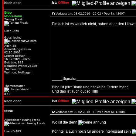
Ist:
Offline
Nach oben
Bibo
Verfasst am: 08.02.2016 - 22:02 / Post Nr. 42607
Moderatorin
Tuning Freak
Einfach ist es wirklich nicht, haben aber den Hin
User-ID:50
Geschlecht:
Alter: 48
Anmeldungsdatum:
02.10.2006
Letzter Besuch:
16.07.2026 - 06:53
Beiträge: 882
Benutzte Worte: 25220
Themen: 63
Wohnort: Mollhagen
_____Signatur___________________________
Themenstarter
Bibo ist jetzt Blond und hat keine Federn mehr,
Und das ist auch gut so !!!!!!!
8 / 9
Ist:
Offline
Nach oben
rasse
Verfasst am: 09.02.2016 - 10:55 / Post Nr. 42608
Arbeitsloser Tuning Freak
Wo ist die denn
Könnte ja auch noch für andere interessant sein
User-ID:483