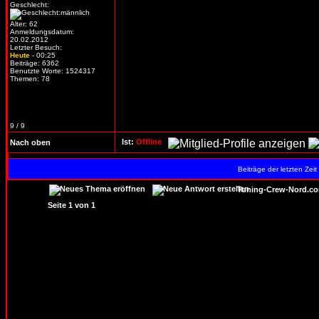
Geschlecht:
Alter: 62
Anmeldungsdatum:
20.02.2012
Letzter Besuch:
Heute
- 00:25
Beiträge: 6362
Benutzte Worte: 1524317
Themen: 78
9 / 9
Ist:
Offline
Nach oben
Beiträge der letzten Zei
Tuning-Crew-Nord.co
Seite
1
von
1