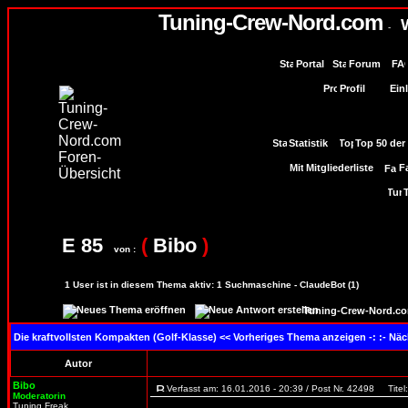
Tuning-Crew-Nord.com
W
-
Portal
Forum
Profil
Einl
Statistik
Top 50 der
Mitgliederliste
F
E 85
(
Bibo
)
von :
1
User ist in diesem Thema aktiv:
1
Suchmaschine - ClaudeBot (1)
Tuning-Crew-Nord.co
Die kraftvollsten Kompakten (Golf-Klasse)
<< Vorheriges Thema anzeigen -: :- Nä
Autor
Bibo
Verfasst am: 16.01.2016 - 20:39 / Post Nr. 42498
Titel:
Moderatorin
Tuning Freak