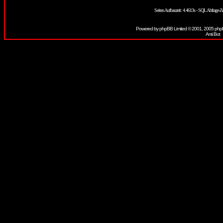
Seiten Aufbauzeit: 4.4613s - SQL Abfrage-
Powered by
phpBB
Limited © 2001, 2005 phpB