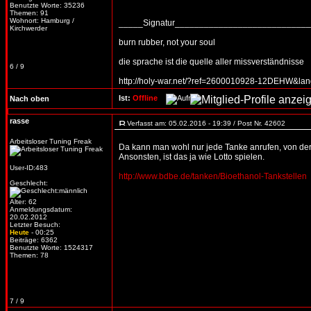
Benutzte Worte: 35236
Themen: 91
Wohnort: Hamburg /
_____Signatur___________________________
Kirchwerder
burn rubber, not your soul
die sprache ist die quelle aller missverständnisse
6 / 9
http://holy-war.net/?ref=2600010928-12DEHW&la
Ist:
Offline
Nach oben
rasse
Verfasst am: 05.02.2016 - 19:39 / Post Nr. 42602
Arbeitsloser Tuning Freak
Da kann man wohl nur jede Tanke anrufen, von der 
Ansonsten, ist das ja wie Lotto spielen.
User-ID:483
http://www.bdbe.de/tanken/Bioethanol-Tankstellen
Geschlecht:
Alter: 62
Anmeldungsdatum:
20.02.2012
Letzter Besuch:
Heute
- 00:25
Beiträge: 6362
Benutzte Worte: 1524317
Themen: 78
7 / 9