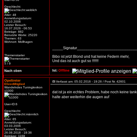
Geschlecht:
Alter: 48
Anmeldungsdatum:
02.10.2006
Letzter Besuch:
16.07.2026 - 06:53
Beiträge: 882
Benutzte Worte: 25220
Themen: 63
Wohnort: Mollhagen
_____Signatur___________________________
Themenstarter
Bibo ist jetzt Blond und hat keine Federn mehr,
Und das ist auch gut so !!!!!!!
5 / 9
Ist:
Offline
Nach oben
Opeltreter
Verfasst am: 05.02.2016 - 19:26 / Post Nr. 42601
EhrenMitglied
Wandelndes Tuninglexikon
ü1000
dat ist ja ein echtes Problem, habe noch keine tan
halte aber weiterhin die augen auf
User-ID:6
Geschlecht:
Alter: 65
Anmeldungsdatum:
03.03.2006
Letzter Besuch:
26.08.2018 - 18:36
Beiträge: 1168