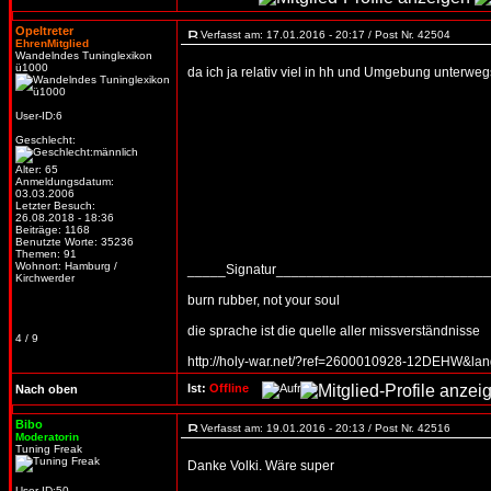
Opeltreter
Verfasst am: 17.01.2016 - 20:17 / Post Nr. 42504
EhrenMitglied
Wandelndes Tuninglexikon
ü1000
da ich ja relativ viel in hh und Umgebung unterweg
User-ID:6
Geschlecht:
Alter: 65
Anmeldungsdatum:
03.03.2006
Letzter Besuch:
26.08.2018 - 18:36
Beiträge: 1168
Benutzte Worte: 35236
Themen: 91
Wohnort: Hamburg /
_____Signatur___________________________
Kirchwerder
burn rubber, not your soul
die sprache ist die quelle aller missverständnisse
4 / 9
http://holy-war.net/?ref=2600010928-12DEHW&la
Ist:
Offline
Nach oben
Bibo
Verfasst am: 19.01.2016 - 20:13 / Post Nr. 42516
Moderatorin
Tuning Freak
Danke Volki. Wäre super
User-ID:50