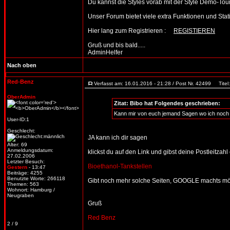
Du kannst die Styles vorab mit der Style Demo-T
Unser Forum bietet viele extra Funktionen und Statist
Hier lang zum Registrieren :
REGISTIEREN
Gruß und bis bald.....
AdminHelfer
Nach oben
Red-Benz
Verfasst am: 16.01.2016 - 21:28 / Post Nr. 42499
Titel:
OberAdmin
Zitat: Bibo hat Folgendes geschrieben:
Kann mir von euch jemand Sagen wo ich noch
User-ID:1
Geschlecht:
JA kann ich dir sagen
Alter: 69
Anmeldungsdatum:
klickst du auf den Link und gibst deine Postleitzahl
27.02.2006
Letzter Besuch:
Bioethanol-Tankstellen
Gestern
- 13:47
Beiträge: 4255
Benutzte Worte: 266118
Gibt noch mehr solche Seiten, GOOGLE machts m
Themen: 563
Wohnort: Hamburg /
Neugraben
Gruß
Red Benz
2 / 9