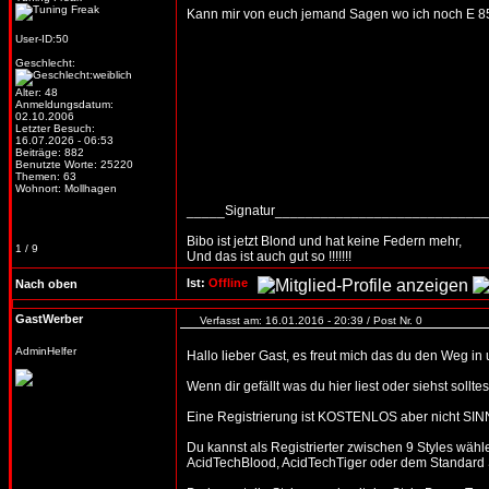
Kann mir von euch jemand Sagen wo ich noch E 8
User-ID:50
Geschlecht:
Alter: 48
Anmeldungsdatum:
02.10.2006
Letzter Besuch:
16.07.2026 - 06:53
Beiträge: 882
Benutzte Worte: 25220
Themen: 63
Wohnort: Mollhagen
_____Signatur___________________________
Bibo ist jetzt Blond und hat keine Federn mehr,
1 / 9
Und das ist auch gut so !!!!!!!
Ist:
Offline
Nach oben
GastWerber
Verfasst am: 16.01.2016 - 20:39 / Post Nr. 0
AdminHelfer
Hallo lieber Gast, es freut mich das du den Weg in
Wenn dir gefällt was du hier liest oder siehst soll
Eine Registrierung ist KOSTENLOS aber nicht SIN
Du kannst als Registrierter zwischen 9 Styles wäh
AcidTechBlood, AcidTechTiger oder dem Standard S