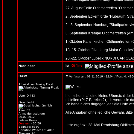
27. August Celle Oldtimertreffen "Oldtime
2. September Eckernförde "Hubraum, Stran
2.- 3. September Hamburg "Stadtparkreviv
3. September Krempe Oldtimertreffen (Am
1. Oktober Kaltenkirchen Oldtimertreffen 
13.-15. Oktober "Hamburg Motor Classic
20.-22. Oktober Lübeck NORDI CAR CLASSI
Ist:
Offline
Nach oben
rasse
Verfasst am: 03.11.2016 - 12:04 / Post Nr. 43
Arbeitsloser Tuning Freak
hier schon mal eine kleine Übersicht der
User-ID:483
mitteilen (PLZ-Bereich 2), ich werde sie d
Geschlecht:
Ich habe nichts dagegen, das die Liste verb
Alter: 62
Alle Angaben ohne jegliche Gewähr. Bitte vo
Anmeldungsdatum:
20.02.2012
Letzter Besuch:
Gestern
- 00:56
Liste ergänzt: 28. Mai Rendsburg Oldtim
Beiträge: 6360
Benutzte Worte: 1524086
Themen: 78