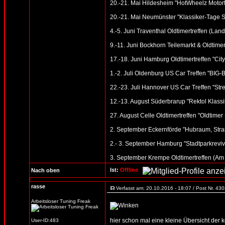
20.-21. Mai Hildesheim "HotWheelz Motorfe
20.-21. Mai Neumünster "Klassiker-Tage S
4.-5. Juni Traventhal Oldtimertreffen (Land
9.-11. Juni Bockhorn Teilemarkt & Oldtimer
17.-18. Juni Hamburg Oldtimertreffen "Cit
1.-2. Juli Oldenburg US Car Treffen "BI
22.-23. Juli Hannover US Car Treffen "St
12.-13. August Süderbrarup "Rektol Klassik
27. August Celle Oldtimertreffen "Oldtime
2. September Eckernförde "Hubraum, Stran
2.- 3. September Hamburg "Stadtparkreviv
3. September Krempe Oldtimertreffen (Am
Ist:
Offline
Nach oben
rasse
Verfasst am: 20.10.2016 - 18:07 / Post Nr. 43
Arbeitsloser Tuning Freak
hier schon mal eine kleine Übersicht der
User-ID:483