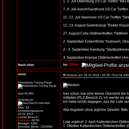
1.-2. Juli Oldenburg US Car Treffen "BI
7.-9. Juli Aurich/Sandhorst US Car Treffen
22.-23. Juli Hannover US Car Treffen "St
12.-13. August Süderbrarup "Rektol Klassik
27. August Celle Oldtimertreffen "Oldtime
2. September Eckernförde "Hubraum, Stran
2.- 3. September Hamburg "Stadtparkreviv
3. September Krempe Oldtimertreffen (Am
Ist:
Offline
Nach oben
rasse
Verfasst am: 26.10.2016 - 00:36 / Post Nr. 43
Arbeitsloser Tuning Freak
hier schon mal eine kleine Übersicht der
User-ID:483
mitteilen (PLZ-Bereich 2), ich werde sie d
Geschlecht:
Ich habe nichts dagegen, das die Liste verb
Alter: 62
Alle Angaben ohne jegliche Gewähr. Bitte vo
Anmeldungsdatum:
20.02.2012
Letzter Besuch:
Gestern
- 00:56
Liste ergänzt: 2. April Kaltenkirchen Oldti
Beiträge: 6360
1. Oktober Kaltenkirchen Oldtimertreffen 
Benutzte Worte: 1524086