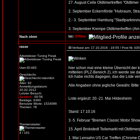
27. August Celle Oldtimertreffen "Oldtime
2. September Eckernförde "Hubraum, Stran
2.- 3. September Hamburg "Stadtparkreviv
3. September Krempe Oldtimertreffen (Am
Ist:
Offline
Nach oben
rasse
Verfasst am: 17.10.2016 - 19:55 / Post Nr. 43
Arbeitsloser Tuning Freak
hier schon mal eine kleine Übersicht der
User-ID:483
mitteilen (PLZ-Bereich 2), ich werde sie d
Geschlecht:
Ich habe nichts dagegen, das die Liste verb
Alter: 62
Alle Angaben ohne jegliche Gewähr. Bitte vo
Anmeldungsdatum:
20.02.2012
Letzter Besuch:
Gestern
- 00:56
Liste ergänzt: 20.-21. Mai Hildesheim
Beiträge: 6360
Benutzte Worte: 1524086
Themen: 78
Stand: 17.10.16
3.-5. Februar "Bremen Classic Motor Sho
Themenstarter
15. April Brokstedt Teilemarkt mit Oldtimer
4 / 161
1. Mai Lensahn US Car Treffen (Chrome-Din