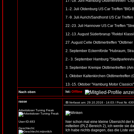
17.-18. Juni Hamburg Oldtimertreffen "Cit
1.-2. Juli Oldenburg US Car Treffen "BI
7.-9. Juli Aurich/Sandhorst US Car Treffen
22.-23. Juli Hannover US Car Treffen "St
12.-13. August Süderbrarup "Rektol Klassik
27. August Celle Oldtimertreffen "Oldtime
2. September Eckernförde "Hubraum, Stran
2.- 3. September Hamburg "Stadtparkreviv
3. September Krempe Oldtimertreffen (Am
1. Oktober Kaltenkirchen Oldtimertreffen 
13.-15. Oktober "Hamburg Motor Classic
Ist:
Offline
Nach oben
rasse
Verfasst am: 29.10.2016 - 14:03 / Post Nr. 43
Arbeitsloser Tuning Freak
hier schon mal eine kleine Übersicht der
User-ID:483
mitteilen (PLZ-Bereich 2), ich werde sie d
Geschlecht:
Ich habe nichts dagegen, das die Liste verb