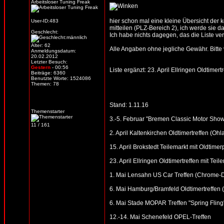
Arbeitsloser Tuning Freak
hier schon mal eine kleine Übersicht der
User-ID:483
mitteilen (PLZ-Bereich 2), ich werde sie d
Geschlecht:
Ich habe nichts dagegen, das die Liste verb
Alter: 62
Alle Angaben ohne jegliche Gewähr. Bitte vo
Anmeldungsdatum:
20.02.2012
Letzter Besuch:
Gestern
- 00:56
Liste ergänzt: 23. April Ellringen Oldtime
Beiträge: 6360
Benutzte Worte: 1524086
Themen: 78
Stand: 1.11.16
Themenstarter
3.-5. Februar "Bremen Classic Motor Sho
11 / 161
2. April Kaltenkirchen Oldtimertreffen (Oh
15. April Brokstedt Teilemarkt mit Oldtimer
23. April Ellringen Oldtimertreffen mit Te
1. Mai Lensahn US Car Treffen (Chrome-Din
6. Mai Hamburg/Bramfeld Oldtimertreffen (
6. Mai Stade MOPAR Treffen "Spring Fling
12.-14. Mai Schenefeld OPEL-Treffen