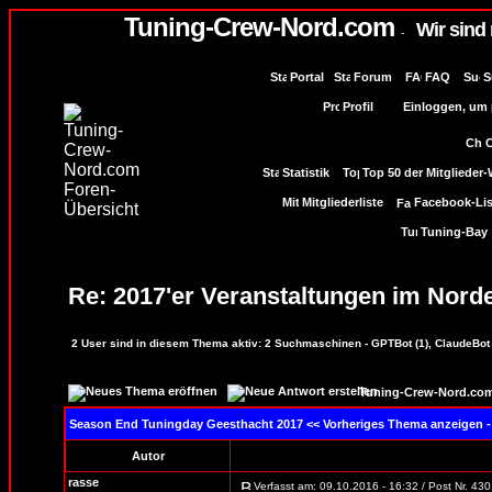
Tuning-Crew-Nord.com
Wir sind
-
Portal
Forum
FAQ
S
Profil
Einloggen, um p
Statistik
Top 50 der Mitglieder
Mitgliederliste
Facebook-Lis
Tuning-Bay
Re: 2017'er Veranstaltungen im Nord
2
User sind in diesem Thema aktiv:
2
Suchmaschinen - GPTBot (1), ClaudeBot 
Tuning-Crew-Nord.com
Season End Tuningday Geesthacht 2017
<< Vorheriges Thema anzeigen -
Autor
rasse
Verfasst am: 09.10.2016 - 16:32 / Post Nr. 43