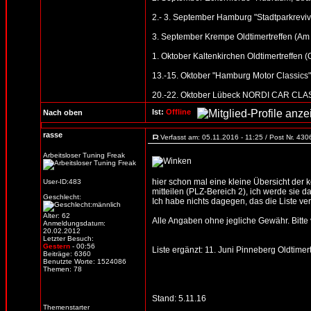
2.- 3. September Hamburg "Stadtparkreviv
3. September Krempe Oldtimertreffen (Am
1. Oktober Kaltenkirchen Oldtimertreffen 
13.-15. Oktober "Hamburg Motor Classic
20.-22. Oktober Lübeck NORDI CAR CLASSI
Ist:
Offline
Nach oben
rasse
Verfasst am: 05.11.2016 - 11:25 / Post Nr. 43
Arbeitsloser Tuning Freak
hier schon mal eine kleine Übersicht der
User-ID:483
mitteilen (PLZ-Bereich 2), ich werde sie d
Geschlecht:
Ich habe nichts dagegen, das die Liste verb
Alter: 62
Alle Angaben ohne jegliche Gewähr. Bitte vo
Anmeldungsdatum:
20.02.2012
Letzter Besuch:
Gestern
- 00:56
Liste ergänzt: 11. Juni Pinneberg Oldtimer
Beiträge: 6360
Benutzte Worte: 1524086
Themen: 78
Stand: 5.11.16
Themenstarter