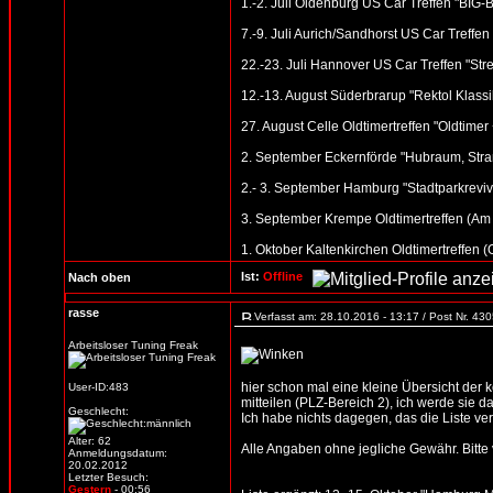
1.-2. Juli Oldenburg US Car Treffen "BI
7.-9. Juli Aurich/Sandhorst US Car Treffen
22.-23. Juli Hannover US Car Treffen "St
12.-13. August Süderbrarup "Rektol Klassik
27. August Celle Oldtimertreffen "Oldtime
2. September Eckernförde "Hubraum, Stran
2.- 3. September Hamburg "Stadtparkreviv
3. September Krempe Oldtimertreffen (Am
1. Oktober Kaltenkirchen Oldtimertreffen 
Ist:
Offline
Nach oben
rasse
Verfasst am: 28.10.2016 - 13:17 / Post Nr. 43
Arbeitsloser Tuning Freak
hier schon mal eine kleine Übersicht der
User-ID:483
mitteilen (PLZ-Bereich 2), ich werde sie d
Geschlecht:
Ich habe nichts dagegen, das die Liste verb
Alter: 62
Alle Angaben ohne jegliche Gewähr. Bitte vo
Anmeldungsdatum:
20.02.2012
Letzter Besuch:
Gestern
- 00:56