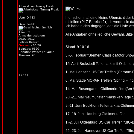
Arbeitsloser Tuning Freak
hier schon mal eine kleine Übersicht der
User-ID:483
mitteilen (PLZ-Bereich 2), ich werde sie d
Geschlecht:
Ich habe nichts dagegen, das die Liste verb
Alter: 62
Alle Angaben ohne jegliche Gewähr. Bitte vo
Anmeldungsdatum:
20.02.2012
Letzter Besuch:
Gestern
- 00:56
Stand: 9.10.16
Beiträge: 6360
Benutzte Worte: 1524086
3.-5. Februar "Bremen Classic Motor Sho
Themen: 78
15. April Brokstedt Teilemarkt mit Oldtimer
1. Mai Lensahn US Car Treffen (Chrome-Din
1 / 161
6. Mai Stade MOPAR Treffen "Spring Fling
14. Mai Rosengarten Oldtimertreffen (Am
20.-21. Mai Neumünster "Klassiker-Tage S
9.-11. Juni Bockhorn Teilemarkt & Oldtimer
17.-18. Juni Hamburg Oldtimertreffen
1.-2. Juli Oldenburg US Car Treffen "BI
22.-23. Juli Hannover US Car Treffen "St