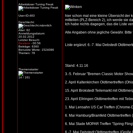
Arbeitsloser Tuning Freak
hier schon mal eine kleine Übersicht der
User-ID:483
mitteilen (PLZ-Bereich 2), ich werde sie d
Geschlecht:
Ich habe nichts dagegen, das die Liste verb
Alter: 62
Alle Angaben ohne jegliche Gewähr. Bitte vo
Anmeldungsdatum:
20.02.2012
Letzter Besuch:
Gestern
- 00:56
Liste ergänzt: 6.-7. Mai Debstedt Oldtime
Beiträge: 6360
Benutzte Worte: 1524086
Themen: 78
Stand: 4.11.16
Themenstarter
3.-5. Februar "Bremen Classic Motor Sho
14 / 161
2. April Kaltenkirchen Oldtimertreffen (Oh
15. April Brokstedt Teilemarkt mit Oldtimer
23. April Ellringen Oldtimertreffen mit Te
1. Mai Lensahn US Car Treffen (Chrome-Din
6. Mai Hamburg/Bramfeld Oldtimertreffen (
6. Mai Stade MOPAR Treffen "Spring Fling
6.-7. Mai Debstedt Oldtimertreffen (Groß