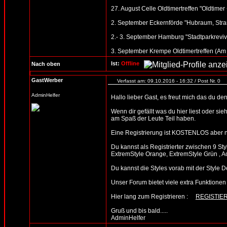
27. August Celle Oldtimertreffen "Oldtime
2. September Eckernförde "Hubraum, Stran
2.- 3. September Hamburg "Stadtparkreviv
3. September Krempe Oldtimertreffen (Am
Ist:
Offline
Nach oben
GastWerber
Verfasst am: 09.10.2016 - 16:32 / Post Nr. 0
AdminHelfer
Hallo lieber Gast, es freut mich das du d
Wenn dir gefällt was du hier liest oder sie
am Spaß der Leute Teil haben.
Eine Registrierung ist KOSTENLOS aber n
Du kannst als Registrierter zwischen 9 St
ExtremStyle Orange, ExtremStyle Grün , A
Du kannst die Styles vorab mit der Sty
Unser Forum bietet viele extra Funktionen un
Hier lang zum Registrieren :
REGISTIE
Gruß und bis bald.....
AdminHelfer