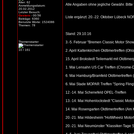
Alter: 62
Alle Angaben ohne jegliche Gewähr. Bitte vo
Anmeldungsdatum:
20.02.2012
Letzter Besuch:
Gestern
- 00:56
Liste ergänzt: 20.-22. Oktober Lübeck NO
Beiträge: 6360
Benutzte Worte: 1524086
Themen: 78
Stand: 29.10.16
Themenstarter
3.-5. Februar "Bremen Classic Motor Sho
10 / 161
2. April Kaltenkirchen Oldtimertreffen (Oh
15. April Brokstedt Teilemarkt mit Oldtimer
1. Mai Lensahn US Car Treffen (Chrome-Din
6. Mai Hamburg/Bramfeld Oldtimertreffen (
6. Mai Stade MOPAR Treffen "Spring Fling
12.-14. Mai Schenefeld OPEL-Treffen
13.-14. Mai Hohenlockstedt "Classic Motor
14. Mai Rosengarten Oldtimertreffen (Am
20.-21. Mai Hildesheim "HotWheelz Motorfe
20.-21. Mai Neumünster "Klassiker-Tage S