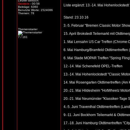
Letzter Besuch:
Gestern
- 00:56
Liste ergänzt: 13.-14. Mai Hohenlockstedt 
Beiträge: 6360
Benutzte Worte: 1524086
Themen: 78
Stand: 23.10.16
3.-5. Februar "Bremen Classic Motor Sho
Themenstarter
15. April Brokstedt Teilemarkt mit Oldtimer
7 / 161
1. Mai Lensahn US Car Treffen (Chrome-Din
6. Mai Hamburg/Bramfeld Oldtimertreffen (
6. Mai Stade MOPAR Treffen "Spring Fling
12.-14. Mai Schenefeld OPEL-Treffen
13.-14. Mai Hohenlockstedt "Classic Motor
14. Mai Rosengarten Oldtimertreffen (Am
20.-21. Mai Hildesheim "HotWheelz Motorfe
20.-21. Mai Neumünster "Klassiker-Tage S
4.-5. Juni Traventhal Oldtimertreffen (Land
9.-11. Juni Bockhorn Teilemarkt & Oldtimer
17.-18. Juni Hamburg Oldtimertreffen "Cit