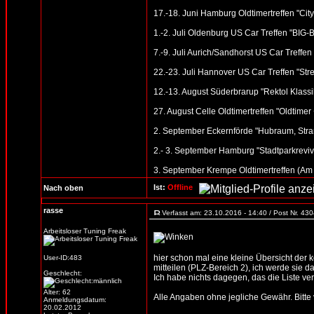
17.-18. Juni Hamburg Oldtimertreffen "Cit
1.-2. Juli Oldenburg US Car Treffen "BI
7.-9. Juli Aurich/Sandhorst US Car Treffen
22.-23. Juli Hannover US Car Treffen "St
12.-13. August Süderbrarup "Rektol Klassik
27. August Celle Oldtimertreffen "Oldtime
2. September Eckernförde "Hubraum, Stran
2.- 3. September Hamburg "Stadtparkreviv
3. September Krempe Oldtimertreffen (Am
Ist:
Offline
Nach oben
rasse
Verfasst am: 23.10.2016 - 14:40 / Post Nr. 43
Arbeitsloser Tuning Freak
hier schon mal eine kleine Übersicht der
User-ID:483
mitteilen (PLZ-Bereich 2), ich werde sie d
Geschlecht:
Ich habe nichts dagegen, das die Liste verb
Alter: 62
Alle Angaben ohne jegliche Gewähr. Bitte vo
Anmeldungsdatum:
20.02.2012