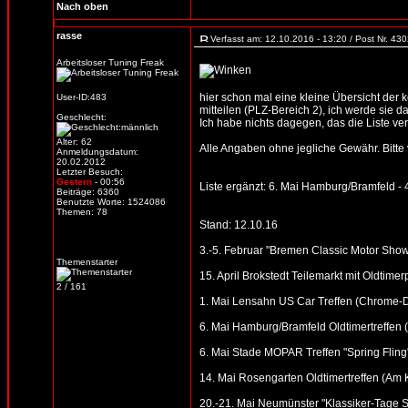
Nach oben
rasse
Verfasst am: 12.10.2016 - 13:20 / Post Nr. 43
Arbeitsloser Tuning Freak
hier schon mal eine kleine Übersicht der
User-ID:483
mitteilen (PLZ-Bereich 2), ich werde sie d
Geschlecht:
Ich habe nichts dagegen, das die Liste verb
Alter: 62
Alle Angaben ohne jegliche Gewähr. Bitte vo
Anmeldungsdatum:
20.02.2012
Letzter Besuch:
Gestern
- 00:56
Liste ergänzt: 6. Mai Hamburg/Bramfeld - 
Beiträge: 6360
Benutzte Worte: 1524086
Themen: 78
Stand: 12.10.16
3.-5. Februar "Bremen Classic Motor Sho
Themenstarter
15. April Brokstedt Teilemarkt mit Oldtimer
2 / 161
1. Mai Lensahn US Car Treffen (Chrome-Din
6. Mai Hamburg/Bramfeld Oldtimertreffen (
6. Mai Stade MOPAR Treffen "Spring Fling
14. Mai Rosengarten Oldtimertreffen (Am
20.-21. Mai Neumünster "Klassiker-Tage S