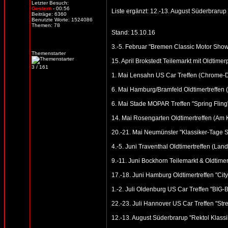
Letzter Besuch:
Gestern
- 00:56
Liste ergänzt: 12.-13. August Süderbrarup "
Beiträge: 6360
Benutzte Worte: 1524086
Themen: 78
Stand: 15.10.16
3.-5. Februar "Bremen Classic Motor Sho
Themenstarter
15. April Brokstedt Teilemarkt mit Oldtimer
3 / 161
1. Mai Lensahn US Car Treffen (Chrome-Din
6. Mai Hamburg/Bramfeld Oldtimertreffen (
6. Mai Stade MOPAR Treffen "Spring Fling
14. Mai Rosengarten Oldtimertreffen (Am
20.-21. Mai Neumünster "Klassiker-Tage S
4.-5. Juni Traventhal Oldtimertreffen (Land
9.-11. Juni Bockhorn Teilemarkt & Oldtimer
17.-18. Juni Hamburg Oldtimertreffen "Cit
1.-2. Juli Oldenburg US Car Treffen "BI
22.-23. Juli Hannover US Car Treffen "St
12.-13. August Süderbrarup "Rektol Klassik