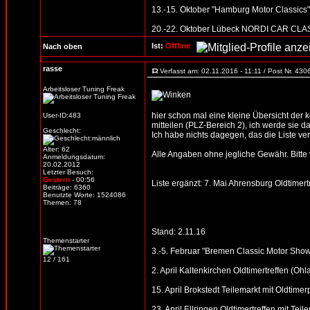
13.-15. Oktober "Hamburg Motor Classic
20.-22. Oktober Lübeck NORDI CAR CLASSI
Ist:
Offline
Nach oben
rasse
Verfasst am: 02.11.2016 - 11:11 / Post Nr. 43
Arbeitsloser Tuning Freak
hier schon mal eine kleine Übersicht der
User-ID:483
mitteilen (PLZ-Bereich 2), ich werde sie d
Geschlecht:
Ich habe nichts dagegen, das die Liste verb
Alter: 62
Alle Angaben ohne jegliche Gewähr. Bitte vo
Anmeldungsdatum:
20.02.2012
Letzter Besuch:
Gestern
- 00:56
Liste ergänzt: 7. Mai Ahrensburg Oldtimert
Beiträge: 6360
Benutzte Worte: 1524086
Themen: 78
Stand: 2.11.16
Themenstarter
3.-5. Februar "Bremen Classic Motor Sho
12 / 161
2. April Kaltenkirchen Oldtimertreffen (Oh
15. April Brokstedt Teilemarkt mit Oldtimer
23. April Ellringen Oldtimertreffen mit Te