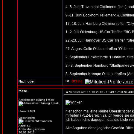
4.-5. Juni Traventhal Oldtimertreffen (Land
9.-11. Juni Bockhorn Teilemarkt & Oldtimer
17.-18. Juni Hamburg Oldtimertreffen "Cit
1.-2. Juli Oldenburg US Car Treffen "BI
22.-23. Juli Hannover US Car Treffen "St
27. August Celle Oldtimertreffen "Oldtime
2. September Eckernförde "Hubraum, Stran
2.- 3. September Hamburg "Stadtparkreviv
3. September Krempe Oldtimertreffen (Am
Ist:
Offline
Nach oben
rasse
Verfasst am: 15.10.2016 - 13:49 / Post Nr. 43
Arbeitsloser Tuning Freak
hier schon mal eine kleine Übersicht der
User-ID:483
mitteilen (PLZ-Bereich 2), ich werde sie d
Geschlecht:
Ich habe nichts dagegen, das die Liste verb
Alter: 62
Alle Angaben ohne jegliche Gewähr. Bitte vo
Anmeldungsdatum:
20.02.2012