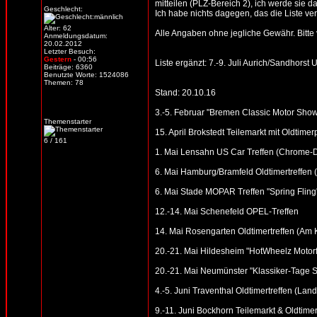
mitteilen (PLZ-Bereich 2), ich werde sie d
Geschlecht:
Ich habe nichts dagegen, das die Liste verb
Alter: 62
Alle Angaben ohne jegliche Gewähr. Bitte vo
Anmeldungsdatum:
20.02.2012
Letzter Besuch:
Gestern
- 00:56
Liste ergänzt: 7.-9. Juli Aurich/Sandhorst 
Beiträge: 6360
Benutzte Worte: 1524086
Themen: 78
Stand: 20.10.16
3.-5. Februar "Bremen Classic Motor Sho
Themenstarter
15. April Brokstedt Teilemarkt mit Oldtimer
6 / 161
1. Mai Lensahn US Car Treffen (Chrome-Din
6. Mai Hamburg/Bramfeld Oldtimertreffen (
6. Mai Stade MOPAR Treffen "Spring Fling
12.-14. Mai Schenefeld OPEL-Treffen
14. Mai Rosengarten Oldtimertreffen (Am
20.-21. Mai Hildesheim "HotWheelz Motorfe
20.-21. Mai Neumünster "Klassiker-Tage S
4.-5. Juni Traventhal Oldtimertreffen (Land
9.-11. Juni Bockhorn Teilemarkt & Oldtimer