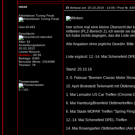
rasse
Verfasst am: 20.10.2016 - 14:06 / Post Nr. 43
Arbeitsloser Tuning Freak
hier schon mal eine kleine Übersicht der
User-ID:483
mitteilen (PLZ-Bereich 2), ich werde sie d
Geschlecht:
Ich habe nichts dagegen, das die Liste verb
Alter: 62
Alle Angaben ohne jegliche Gewähr. Bitte vo
Anmeldungsdatum:
20.02.2012
Letzter Besuch:
Gestern
- 00:56
Liste ergänzt: 12.-14. Mai Schenefeld OPE
Beiträge: 6360
Benutzte Worte: 1524086
Themen: 78
Stand: 20.10.16
3.-5. Februar "Bremen Classic Motor Sho
Themenstarter
15. April Brokstedt Teilemarkt mit Oldtimer
5 / 161
1. Mai Lensahn US Car Treffen (Chrome-Din
6. Mai Hamburg/Bramfeld Oldtimertreffen (
6. Mai Stade MOPAR Treffen "Spring Fling
12.-14. Mai Schenefeld OPEL-Treffen
14. Mai Rosengarten Oldtimertreffen (Am